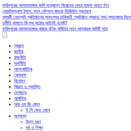
Skip
ফরিদপুরের আলফাডাঙ্গায় জমি সংক্রান্ত বিরোধের জেরে হামলা আহত তিন
to
হোয়াটসঅ্যাপ ট্র্যাপ: নতুন কৌশলে বাড়ছে ডিজিটাল প্রতারণা
content
সমমর্মী নেতৃত্বই প্রতিষ্ঠানের সাফল্যের চাবিকাঠি :প্রতিষ্ঠান প্রধান/ বস/ ম্যানেজার হিসে
দুর্নীতি থামাতে কি শুধু কঠোর আইনই যথেষ্ট?
ফরিদপুরের আলফাডাঙ্গায় বাজার বণিক সমিতির নতুন আহ্বায়ক কমিটি গঠন
প্রচ্ছদ
জাতীয়
রাজনীতি
অর্থনীতি
আন্তর্জাতিক
খেলাধুলা
বিনোদন
বিজ্ঞান ও প্রযুক্তি
দেশজুড়ে
আর্কাইভ
আর এম জি জোন
ই পি জেড জোন
অন্যান্য
ভিন্ন ধরণ
ধর্ম ও শিক্ষা