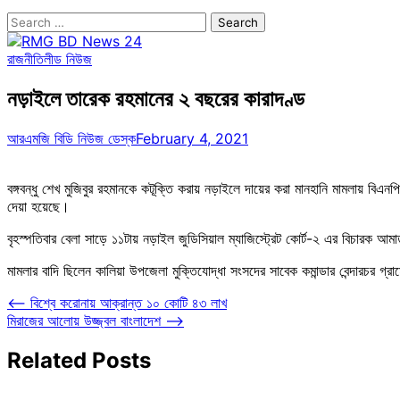
Search
for:
রাজনীতি
লীড নিউজ
নড়াইলে তারেক রহমানের ২ বছরের কারাদণ্ড
আরএমজি বিডি নিউজ ডেস্ক
February 4, 2021
বঙ্গবন্ধু শেখ মুজিবুর রহমানকে কটূক্তি করায় নড়াইলে দায়ের করা মানহানি মামলায় ব
দেয়া হয়েছে।
বৃহস্পতিবার বেলা সাড়ে ১১টায় নড়াইল জুডিসিয়াল ম্যাজিস্ট্রেট কোর্ট-২ এর বিচারক আম
মামলার বাদি ছিলেন কালিয়া উপজেলা মুক্তিযোদ্ধা সংসদের সাবেক কমান্ডার বেন্দারচর গ্র
Post
⟵
বিশ্বে করোনায় আক্রান্ত ১০ কোটি ৪৩ লাখ
মিরাজের আলোয় উজ্জ্বল বাংলাদেশ
⟶
navigation
Related Posts