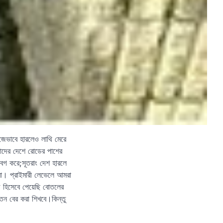
জেভাবে হারলেও লাথি মেরে
মাদের দেশে রোডের পাশের
গবগ করে;সূতরাং দেশ হারলে
রা। প্রাইমারী লেভেলে আমরা
াজ হিসেবে পেয়েছি বোতলের
়তন বের করা শিখবে।কিন্তু