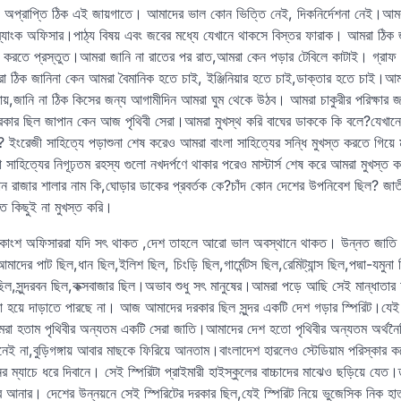
ড় অপ্রাপ্তি ঠিক এই জায়গাতে। আমাদের ভাল কোন ভিত্তি নেই, দিকনির্দেশনা নেই।আমরা 
ব্যাংক অফিসার।পাঠ্য বিষয় এবং জবের মধ্যে যেখানে থাকসে বিস্তর ফারাক। আমরা ঠিক 
জ করতে প্রস্তুত।আমরা জানি না রাতের পর রাত,আমরা কেন পড়ার টেবিলে কাটাই। গ্রাফ 
রা ঠিক জানিনা কেন আমরা বৈমানিক হতে চাই, ইঞ্জিনিয়ার হতে চাই,ডাক্তার হতে চাই।আম
য়,জানি না ঠিক কিসের জন্য আগামীদিন আমরা ঘুম থেকে উঠব। আমরা চাকুরীর পরিক্ষার জন
রকার ছিল জাপান কেন আজ পৃথিবী সেরা।আমরা মুখস্থ করি বাঘের ডাককে কি বলে?যেখানে জ
? ইংরেজী সাহিত্যে পড়াশুনা শেষ করেও আমরা বাংলা সাহিত্যের সন্ধি মুখস্ত করতে গিয়ে 
হিত্যের নিগূঢ়তম রহস্য গুলো নখদর্পণে থাকার পরেও মাস্টার্স শেষ করে আমরা মুখস্ত ক
ন রাজার শালার নাম কি,ঘোড়ার ডাকের প্রবর্তক কে?চাঁদ কোন দেশের উপনিবেশ ছিল? জাত
 কিছুই না মুখস্ত করি।
 অধিকাংশ অফিসাররা যদি সৎ থাকত ,দেশ তাহলে আরো ভাল অবস্থানে থাকত। উন্নত জাতি হ
র পাট ছিল,ধান ছিল,ইলিশ ছিল, চিংড়ি ছিল,গার্মেন্টস ছিল,রেমিট্যান্স ছিল,পদ্মা-যমুনা ছ
 ছিল,সুন্দরবন ছিল,কক্সবাজার ছিল।অভাব শুধু সৎ মানুষের।আমরা পড়ে আছি সেই মান্ধাত
া হয়ে দাড়াতে পারছে না। আজ আমাদের দরকার ছিল সুন্দর একটি দেশ গড়ার স্পিরিট।যেই 
া হতাম পৃথিবীর অন্যতম একটি সেরা জাতি।আমাদের দেশ হতো পৃথিবীর অন্যতম অর্থনৈ
রেনেই না,বুড়িগঙ্গায় আবার মাছকে ফিরিয়ে আনতাম।বাংলাদেশ হারলেও স্টেডিয়াম পরিস্কার ক
ের ম্যাচে ধরে দিবানে। সেই স্পিরিটা প্রাইমারী হাইস্কুলের বাচ্চাদের মাঝেও ছড়িয়ে যে
 করে আনার। দেশের উন্নয়নে সেই স্পিরিটের দরকার ছিল,যেই স্পিরিট নিয়ে ভুজেসিক নিক হাত