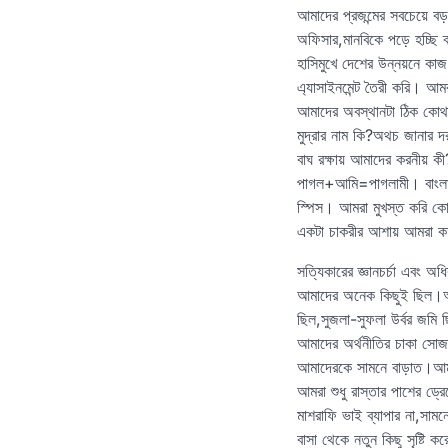
আমাদের প্রজন্মের সবচেয়ে ব
অফিসার,মানবিকে পড়ে হচ্ছি 
হাসিমুখে দেশের উন্নয়নে কা
এ্যাসাইনমেন্ট তৈরী করি। আম
আমাদের অবস্থানটা ঠিক কোথা
মুদ্রার নাম কি?অথচ জানার দ
বাঘ রক্ষায় আমাদের করনীয় কী
পাগল+আমি=পাগলামী। বাংলা সা
স্পিস। আমরা মুখস্ত করি কো
একটা চাকরীর আশায় আমরা কত
সত্যিকারের জ্ঞানচর্চা এবং
আমাদের অনেক কিছুই ছিল।আমাদে
ছিল,সুজলা-সুফলা উর্বর জমি
আমাদের অর্থনীতির চাকা সোজ
আমাদেরকে সামনে বাড়াত।আমর
আমরা শুধু রাস্তার পাশের ড্
মাশরাফি ভাই ব্যাপার না,সামন
বাসা থেকে নতুন কিছু সৃষ্টি