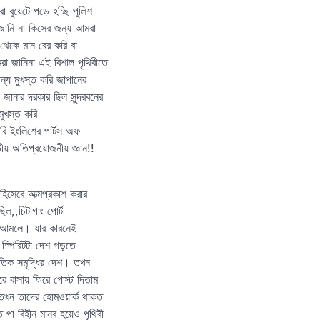
বুয়েটে পড়ে হচ্ছি পুলিশ
জানি না কিসের জন্য আমরা
থেকে মান বের করি বা
রা জানিনা এই বিশাল পৃথিবীতে
্য মুখস্ত করি জাপানের
ানার দরকার ছিল সুন্দরবনের
মুখস্ত করি
রি ইংলিশের পার্টস অফ
ীয় অতিপ্রয়োজনীয় জ্ঞান!!
িসেবে আত্মপ্রকাশ করার
িল,,চিটাগাং পোর্ট
ার আমলে। যার কারনেই
স্পিরিটটা দেশ গড়তে
তিক সমৃদ্ধির দেশ। তখন
রে বাসায় ফিরে পোস্ট দিতাম
ত।তখন তাদের হোমওয়ার্ক থাকত
 পা বিহীন মানব হয়েও পৃথিবী