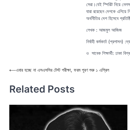
সেরা।যেই স্পিরিট নিয়ে নেলস
যারা রয়েছেন দেশকে এগিয়ে ন
অর্থনীতির দেশ হিসেবে প্রতিষ
লেখক : আজমুল আজিজ
নির্বাহী কর্মকর্তা (প্রশাসন) 
ও সাবেক শিক্ষার্থী: ঢাকা বিশ্
Post
⟵
এবার হচ্ছে না এসএসসির টেস্ট পরীক্ষা, ফরম পূরণ শুরু ১ এপ্রিল
navigation
Related Posts