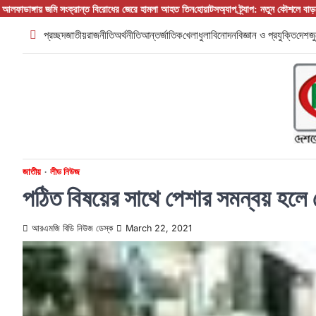
Skip
রোধের জেরে হামলা আহত তিন
হোয়াটসঅ্যাপ ট্র্যাপ: নতুন কৌশলে বাড়ছে ডিজিটাল প্রতারণা
সমমর্মী নেতৃ
to
প্রচ্ছদ
জাতীয়
রাজনীতি
অর্থনীতি
আন্তর্জাতিক
খেলাধুলা
বিনোদন
বিজ্ঞান ও প্রযুক্তি
দেশজু
content
জাতীয়
লীড নিউজ
পঠিত বিষয়ের সাথে পেশার সমন্বয় হলে দ
আরএমজি বিডি নিউজ ডেস্ক
March 22, 2021