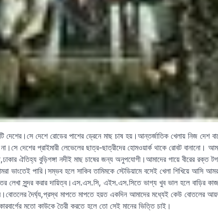
কটি দেশের।সে দেশে রোডের পাশের ড্রেনে মাছ চাষ হয়।আন্তর্জাতিক খেলায় নিজ দেশ বা
গে না।সে দেশের প্রাইমারী লেভেলের ছাত্র-ছাত্রীদের হোমওয়ার্ক থাকে রোবট বানানো। আ
া,ঢাকার ঐতিহ্য বুড়িগঙ্গা নদীই মাছ চাষের জন্য অনুপযোগী।আমাদের গায়ে বীরের রক্ত ট
র আমরা ভাংতেই পারি।সম্ভব হলে সাকিব তামিমকে স্টেডিয়ামে বসেই খেলা শিখিয়ে আসি আম
াতের লেখা সুন্দর করার দায়িত্ব।এস.এস.সি, এইস.এস.সিতে ভাগ্য খুব ভাল হলে বাড়ির ক
য়িত্ব।বোতলের দৈর্ঘ্য,প্রস্থ মাপতে মাপতে হয়ত একদিন আমাদের মধ্যেই কেউ বোতলের আয
জাকারবার্গের মতো কাউকে তৈরী করতে হলে তো সেই মানের ভিত্তি চাই।