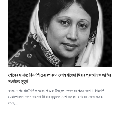
শোকের ছায়ায়: বিএনপি চেয়ারপারসন বেগম খালেদা জিয়ার প্রস্থান ও জাতির
সংকটময় মুহূর্ত
বাংলাদেশের রাজনৈতিক আকাশে এক উজ্জ্বল নক্ষত্রের পতন হলো। বিএনপি
চেয়ারপারসন বেগম খালেদা জিয়ার মৃত্যুতে দেশ স্তব্ধ, শোকের মেঘে ঢেকে
গেছে…