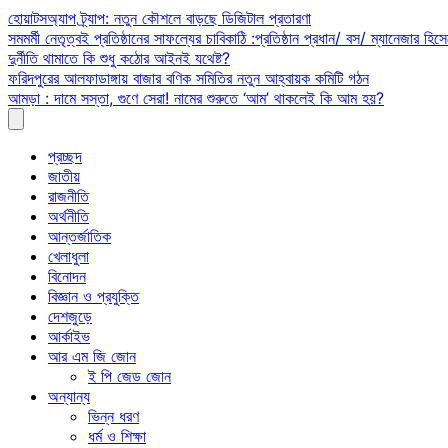
Skip
হোয়াটসঅ্যাপ ট্র্যাপ: নতুন কৌশলে বাড়ছে ডিজিটাল প্রতারণা
to
সমমর্মী নেতৃত্বই প্রতিষ্ঠানের সাফল্যের চাবিকাঠি :প্রতিষ্ঠান প্রধান/ বস/ ম্যানেজার হিসে
content
দুর্নীতি থামাতে কি শুধু কঠোর আইনই যথেষ্ট?
ফরিদপুরের আলফাডাঙ্গায় বাজার বণিক সমিতির নতুন আহ্বায়ক কমিটি গঠন
আমড়া : দামে সস্তা, গুণে সেরা! নামের শুরুতে ‘আম’ থাকলেই কি আম হয়?
প্রচ্ছদ
জাতীয়
রাজনীতি
অর্থনীতি
আন্তর্জাতিক
খেলাধুলা
বিনোদন
বিজ্ঞান ও প্রযুক্তি
দেশজুড়ে
আর্কাইভ
আর এম জি জোন
ই পি জেড জোন
অন্যান্য
ভিন্ন ধরণ
ধর্ম ও শিক্ষা