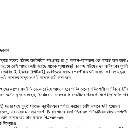
 অবস্থায় সরকার গঠনের রাজনৈতিক দলগুলোর মধ্যে আলাপ-আলোচনা শুরু হয়েছে বলে জানা 
ন্ত সবচেয়ে বেশি আসনে জয়ী হয়েছে সাবেক প্রধানমন্ত্রী নওয়াজ শরিফের দল পাকিস্তান ম
 দল তেহরিক-ই-ইনসাফ (পিটিআই) সমর্থিতসহ স্বতন্ত্র প্রার্থীরা ৯৯টি আসনে জয়ী হয়েছেন৷
৬৬টি আসনের মধ্যে ১৩৪টি আসনে জয়ী হতে হবে৷
য ও মেরুকরণের রাজনীতি থেকে বেরিয়ে আসতে হবে৷’পাকিস্তানের শক্তিশালী সামরিক বাহিনী
য়দ অসীম মুনির বলেছেন, ‘‘নৈরাজ্য ও মেরুকরণের রাজনীতির পরিবর্তে দেশে স্থিতিশীল শক
দলের সঙ্গে যুক্ত স্বতন্ত্র প্রার্থীরাএখন পর্যন্ত সবচেয়ে বেশি আসনে জয়ী হয়েছেন৷
জিতেছে, যার মধ্যে ৮৮ জন প্রার্থী ইমরান খানের রাজনৈতিক দল পিটিআইয়ের সাথে সংশ্লিষ
েয়ে বেশি আসনে জয় লাভ করেছে পিএমএল-এন৷
 বিশ্বেরও৷