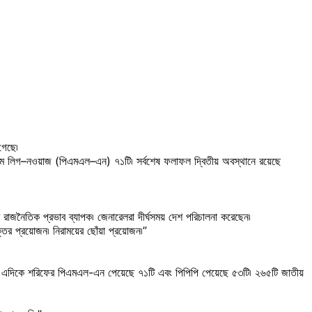
গেছে৷
ুসলিম লিগ–নওয়াজ (পিএমএল–এন) ৭১টি৷ সর্বশেষ ফলাফল দ্বিতীয় অবস্থানে রয়েছে
র রাজনৈতিক প্রভাব ব্যাপক৷ জেনারেলরা দীর্ঘসময় দেশ পরিচালনা করেছেন৷
্তির প্রয়োজন৷ নিরাময়ের ছোঁয়া প্রয়োজন৷”
্ট৷ এদিকে শরিফের পিএমএল-এন পেয়েছে ৭১টি এবং পিপিপি পেয়েছে ৫৩টি৷ ২৬৫টি জাতীয়