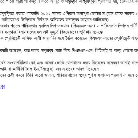
ে পারে৷ প্রিয় পাকিস্তান যাতে শান্তি ও সমৃদ্ধির আশ্রয়স্থল প্রমাণিত হয়, তেমনটাই ক
্রতিদ্বন্দ্বিতা করতে পারেননি৷ ২০২২ সালের এপ্রিলে অনাস্থা ভোটের মাধ্যমে তাকে সরক
ছে৷ অভিযোগের ভিত্তিতে নির্বাচনে অনিয়মের তদন্তের আহ্বান জানিয়েছে৷
কার গড়তে পাকিস্তান মুসলিম লিগ-নওয়াজ (পিএমএল-এন) ও পাকিস্তান পিপলস পার্টি (পি
োর সন্তান৷ বিলাওয়ালের দল এই মুহূর্তে কিংমেকারের ভূমিকায় রয়েছে৷
সাবেক প্রেসিডেন্ট আসিফ আলী জারদারির সঙ্গে বৈঠক করেছেন পিএমএল-এনের প্রেসিডেন্ট শা
্টো জারদারি বলেছেন, তার দলের সম্ভাব্য জোট নিয়ে পিএমএল-এন, পিটিআই বা অন্য কোনো
ষ্ট সংখ্যাগরিষ্ঠতা নেই এবং আমরা জোটে যোগদানের জন্য মিত্রদের আমন্ত্রণ জানাই যাতে
(এআই বা আর্টিফিশিয়াল ইনটেলিজেন্স)-এর সাহায্যে ভাষণ দিয়েছেন৷
চেষ্টা করবে৷ তিনি আরো জানান, শনিবার রাতের মধ্যে পূর্ণাঙ্গ ফলাফল প্রকাশ না হলে রোব
পুর