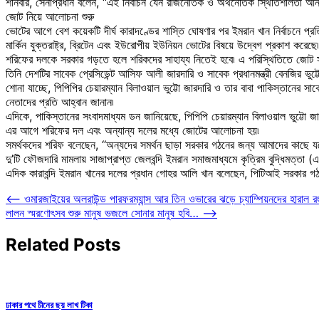
শনিবার, সেনাপ্রধান বলেন, ‘‘এই নির্বাচন যেন রাজনৈতিক ও অর্থনৈতিক স্থিতিশীলতা আনত
জোট নিয়ে আলোচনা শুরু
ভোটের আগে বেশ কয়েকটি দীর্ঘ কারাদণ্ডের শাস্তি ঘোষণার পর ইমরান খান নির্বাচনে প
মার্কিন যুক্তরাষ্ট্র, ব্রিটেন এবং ইউরোপীয় ইউনিয়ন ভোটের বিষয়ে উদ্বেগ প্রকাশ করে
শরিফের দলকে সরকার গড়তে হলে শরিকদের সাহায্য নিতেই হবে৷ এ পরিস্থিতিতে জোট সর
তিনি দেশটির সাবেক প্রেসিডেন্ট আসিফ আলী জারদারি ও সাবেক প্রধানমন্ত্রী বেনজির ভুট্ট
শোনা যাচ্ছে, পিপিপির চেয়ারম্যান বিলাওয়াল ভুট্টো জারদারি ও তার বাবা পাকিস্তানের 
নেতাদের প্রতি আহ্বান জানান৷
এদিকে, পাকিস্তানের সংবাদমাধ্যম ডন জানিয়েছে, পিপিপি চেয়ারম্যান বিলাওয়াল ভুট
এর আগে শরিফের দল এবং অন্যান্য দলের মধ্যে জোটের আলোচনা হয়৷
সমর্থকদের শরিফ বলেছেন, ‘‘অন্যদের সমর্থন ছাড়া সরকার গঠনের জন্য আমাদের কাছে যথে
দু’টি ফৌজদারি মামলায় সাজাপ্রাপ্ত জেলবন্দি ইমরান সমাজমাধ্যমে কৃত্রিম বুদ্ধিমত্তা 
এদিক কারাবন্দি ইমরান খানের দলের প্রধান গোহর আলি খান বলেছেন, পিটিআই সরকার গঠনের 
Post
⟵
ওমারজাইয়ের অলরাউন্ড পারফরম্যান্স আর তিন ওভারের ঝড়ে চ্যাম্পিয়নদের হারাল রং
লালন স্মরণোৎসব শুরু মানুষ ভজলে সোনার মানুষ হবি…
⟶
navigation
Related Posts
ঢাকার পথে চীনের ছয় লাখ টিকা