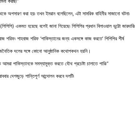
ামনা করছি৷”
ার থেকে অপসারণ করা হয়৷ তখন ইমরান বলেছিলেন, এটা সামরিক বাহিনীর সাজানো ঘটনা৷
পিপি) একমত হয়েছে বলেই জানা গিয়েছে৷ পিপিপির প্রধান বিলাওয়াল ভুট্টো জারদারি৷
হবাজ শরিফ৷ শাহবাজ শরিফ ‘পাকিস্তানের জন্য একসঙ্গে কাজ করতে’ পিপিপির শীর্ষ
 রাজনৈতিক দলের সঙ্গে কোনো আনুষ্ঠানিক কথোপকথন হয়নি।
 আমরা পাকিস্তানকে সমস্যামুক্ত করতে যৌথ প্রচেষ্টা চালাতে পারি৷”
বার দেশজুড়ে শান্তিপূর্ণ আন্দোলন করবে দলটি৷