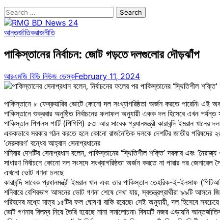
Search
for:
আন্তর্জাতিক
রাজনীতি
পাকিস্তানের নির্বাচন: জোট গড়তে দলগুলোর দৌড়ঝাঁপ
আরএমজি বিডি নিউজ ডেস্ক
February 11, 2024
পাকিস্তানে ৮ ফেব্রুয়ারির ভোটে কোনো দল সংখ্যাগরিষ্ঠতা অর্জন করতে পারেনি৷ এই
পাকিস্তানে শুক্রবার অনুষ্ঠিত নির্বাচনের ফলাফল অনুযায়ী একক দল হিসেবে এখন পর্য
পাকিস্তান পিপলস পার্টি (পিপিপি) ৫৩৷ আর সাবেক প্রধানমন্ত্রী কারাবন্দি ইমরান খানের
এককভাবে সরকার গঠন করতে হলে কোনো রাজনৈতিক দলকে দেশটির জাতীয় পরিষদের ২
‘মেরুকরণ’ বন্ধের আহ্বান সেনাপ্রধানের
শনিবার দেশটির সেনাপ্রধান বলেন, পাকিস্তানের ‘স্থিতিশীল শক্তি’ দরকার এবং ‘নৈরাজ্
সাধারণ নির্বাচনে কোনো দল সংসদে সংখ্যাগরিষ্ঠতা অর্জন করতে না পারার পর জেনারেল সৈ
এখনো ভোট গণনা চলছে
কারাবন্দি সাবেক প্রধানমন্ত্রী ইমরান খান এবং তার পাকিস্তান তেহরিক-ই-ইনসাফ (পিটিআই) 
শনিবারে বেশিরভাগ আসনের ভোট গণনা শেষে দেখা যায়, স্বতন্ত্রপ্রার্থীরা ৯৯টি আসনে 
পরিষদের মধ্যে মাত্র ১৫টির ফল ঘোষণা বাকি রয়েছে৷ সেই অনুযায়ী, দল হিসেবে সবচ
ভোট গণনার বিলম্ব নিয়ে তৈরি হয়েছে নানা সমালোচনা৷ বিষয়টি নজর এড়ায়নি আন্তর্জাতিক