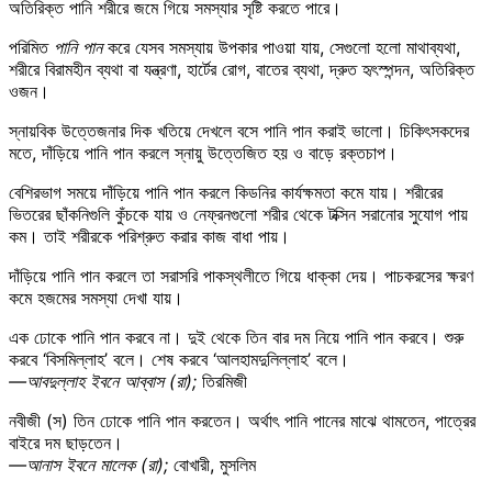
অতিরিক্ত পানি শরীরে জমে গিয়ে সমস্যার সৃষ্টি করতে পারে।
পরিমিত
পানি পান
করে যেসব সমস্যায় উপকার পাওয়া যায়, সেগুলো হলো মাথাব্যথা,
শরীরে বিরামহীন ব্যথা বা যন্ত্রণা, হার্টের রোগ, বাতের ব্যথা, দ্রুত হৃৎস্পন্দন, অতিরিক্ত
ওজন।
স্নায়বিক উত্তেজনার দিক খতিয়ে দেখলে বসে পানি পান করাই ভালো। চিকিৎসকদের
মতে, দাঁড়িয়ে পানি পান করলে স্নায়ু উত্তেজিত হয় ও বাড়ে রক্তচাপ।
বেশিরভাগ সময়ে দাঁড়িয়ে পানি পান করলে কিডনির কার্যক্ষমতা কমে যায়। শরীরের
ভিতরের ছাঁকনিগুলি কুঁচকে যায় ও নেফ্রনগুলো শরীর থেকে টক্সিন সরানোর সুযোগ পায়
কম। তাই শরীরকে পরিশ্রুত করার কাজ বাধা পায়।
দাঁড়িয়ে পানি পান করলে তা সরাসরি পাকস্থলীতে গিয়ে ধাক্কা দেয়। পাচকরসের ক্ষরণ
কমে হজমের সমস্যা দেখা যায়।
এক ঢোকে পানি পান করবে না। দুই থেকে তিন বার দম নিয়ে পানি পান করবে। শুরু
করবে ‘বিসমিল্লাহ’ বলে। শেষ করবে ‘আলহামদুলিল্লাহ’ বলে।
—আবদুল্লাহ ইবনে আব্বাস (রা);
তিরমিজী
নবীজী (স) তিন ঢোকে পানি পান করতেন। অর্থাৎ পানি পানের মাঝে থামতেন, পাত্রের
বাইরে দম ছাড়তেন।
—আনাস ইবনে মালেক (রা);
বোখারী, মুসলিম