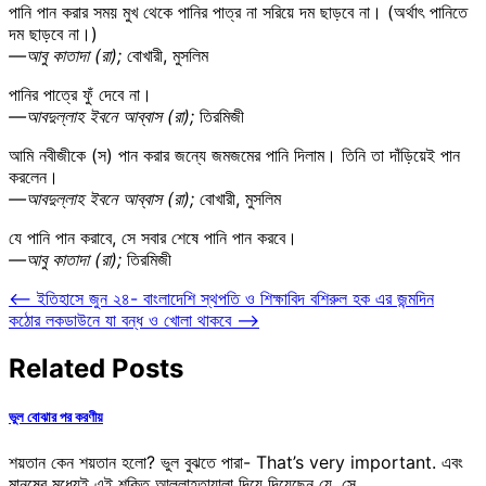
পানি পান করার সময় মুখ থেকে পানির পাত্র না সরিয়ে দম ছাড়বে না। (অর্থাৎ পানিতে
দম ছাড়বে না।)
—আবু কাতাদা (রা);
বোখারী, মুসলিম
পানির পাত্রে ফুঁ দেবে না।
—আবদুল্লাহ ইবনে আব্বাস (রা);
তিরমিজী
আমি নবীজীকে (স) পান করার জন্যে জমজমের পানি দিলাম। তিনি তা দাঁড়িয়েই পান
করলেন।
—আবদুল্লাহ ইবনে আব্বাস (রা);
বোখারী, মুসলিম
যে পানি পান করাবে, সে সবার শেষে পানি পান করবে।
—আবু কাতাদা (রা);
তিরমিজী
Post
⟵
ইতিহাসে জুন ২৪- বাংলাদেশি স্থপতি ও শিক্ষাবিদ বশিরুল হক এর জন্মদিন
কঠোর লকডাউনে যা বন্ধ ও খোলা থাকবে
⟶
navigation
Related Posts
ভুল বোঝার পর করণীয়
শয়তান কেন শয়তান হলো? ভুল বুঝতে পারা- That’s very important. এবং
মানুষের মধ্যেই এই শক্তি আল্লাহতায়ালা দিয়ে দিয়েছেন যে, সে…