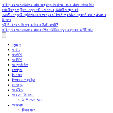
Skip
ফরিদপুরের আলফাডাঙ্গায় জমি সংক্রান্ত বিরোধের জেরে হামলা আহত তিন
to
হোয়াটসঅ্যাপ ট্র্যাপ: নতুন কৌশলে বাড়ছে ডিজিটাল প্রতারণা
content
সমমর্মী নেতৃত্বই প্রতিষ্ঠানের সাফল্যের চাবিকাঠি :প্রতিষ্ঠান প্রধান/ বস/ ম্যানেজার
হিসেবে
দুর্নীতি থামাতে কি শুধু কঠোর আইনই যথেষ্ট?
ফরিদপুরের আলফাডাঙ্গায় বাজার বণিক সমিতির নতুন আহ্বায়ক কমিটি গঠন
প্রচ্ছদ
জাতীয়
রাজনীতি
অর্থনীতি
আন্তর্জাতিক
খেলাধুলা
বিনোদন
বিজ্ঞান ও প্রযুক্তি
দেশজুড়ে
আর্কাইভ
আর এম জি জোন
ই পি জেড জোন
অন্যান্য
ভিন্ন ধরণ