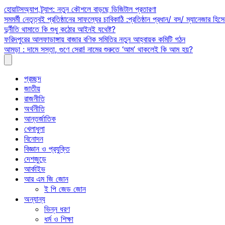
Skip
হোয়াটসঅ্যাপ ট্র্যাপ: নতুন কৌশলে বাড়ছে ডিজিটাল প্রতারণা
to
সমমর্মী নেতৃত্বই প্রতিষ্ঠানের সাফল্যের চাবিকাঠি :প্রতিষ্ঠান প্রধান/ বস/ ম্যানেজার হিসে
content
দুর্নীতি থামাতে কি শুধু কঠোর আইনই যথেষ্ট?
ফরিদপুরের আলফাডাঙ্গায় বাজার বণিক সমিতির নতুন আহ্বায়ক কমিটি গঠন
আমড়া : দামে সস্তা, গুণে সেরা! নামের শুরুতে ‘আম’ থাকলেই কি আম হয়?
প্রচ্ছদ
জাতীয়
রাজনীতি
অর্থনীতি
আন্তর্জাতিক
খেলাধুলা
বিনোদন
বিজ্ঞান ও প্রযুক্তি
দেশজুড়ে
আর্কাইভ
আর এম জি জোন
ই পি জেড জোন
অন্যান্য
ভিন্ন ধরণ
ধর্ম ও শিক্ষা