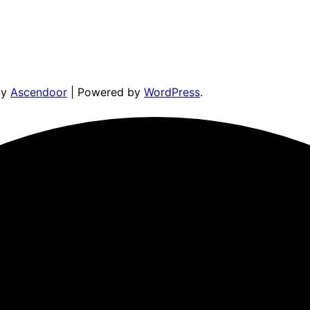
by
Ascendoor
| Powered by
WordPress
.