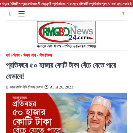
Skip
্রতারণা
সমমর্মী নেতৃত্বই প্রতিষ্ঠানের সাফল্যের চাবিকাঠি :প্রতিষ্ঠান প্রধান/ বস/ ম্যানেজার হিসেবে
দুর্নীতি থামাত
to
content
ধর্ম ও শিক্ষা
ভিন্ন ধরণ
লীড নিউজ
প্রতিবছর ৫০ হাজার কোটি টাকা বেঁচে যেতে পারে
যেভাবে!
আরএমজি বিডি নিউজ ডেস্ক
April 26, 2023