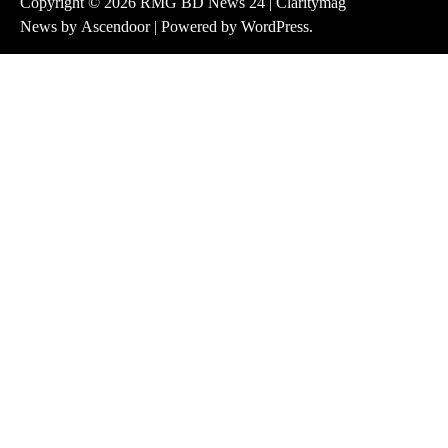
Copyright © 2026
RMG BD News 24
| Claritymag
News by
Ascendoor
| Powered by
WordPress
.