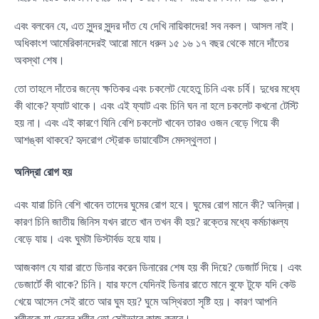
এবং বলবেন যে, এত সুন্দর সুন্দর দাঁত যে দেখি নায়িকাদের! সব নকল। আসল নাই।
অধিকাংশ আমেরিকানদেরই আরো মানে ধরুন ১৫ ১৬ ১৭ বছর থেকে মানে দাঁতের
অবস্থা শেষ।
তো তাহলে দাঁতের জন্যে ক্ষতিকর এবং চকলেট যেহেতু চিনি এবং চর্বি। দুধের মধ্যে
কী থাকে? ফ্যাট থাকে। এবং এই ফ্যাট এবং চিনি ঘন না হলে চকলেট কখনো টেস্টি
হয় না। এবং এই কারণে যিনি বেশি চকলেট খাবেন তারও ওজন বেড়ে গিয়ে কী
আশঙ্কা থাকবে? হৃদরোগ স্ট্রোক ডায়াবেটিস মেদস্থুলতা।
অনিদ্রা রোগ হয়
এবং যারা চিনি বেশি খাবেন তাদের ঘুমের রোগ হবে। ঘুমের রোগ মানে কী? অনিদ্রা।
কারণ চিনি জাতীয় জিনিস যখন রাতে খান তখন কী হয়? রক্তের মধ্যে কর্মচাঞ্চল্য
বেড়ে যায়। এবং ঘুমটা ডিস্টার্বড হয়ে যায়।
আজকাল যে যারা রাতে ডিনার করেন ডিনারের শেষ হয় কী দিয়ে? ডেজার্ট দিয়ে। এবং
ডেজার্টে কী থাকে? চিনি। যার ফলে যেদিনই ডিনার রাতে মানে বুফে টুফে যদি কেউ
খেয়ে আসেন সেই রাতে আর ঘুম হয়? ঘুমে অস্থিরতা সৃষ্টি হয়। কারণ আপনি
শরীরকে যা দেবেন শরীর তো সেইভাবে কাজ করবে।