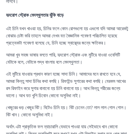
লাগবে।
হৃদরোগ স্ট্রোক মেদস্থুলতার ঝুঁকি বাড়ে
এই চিনি যখন খাওয়া হয়, চিনির ফলে কোন রোগগুলো হয় এগুলো যদি আমরা আরেকটু
বোঝার চেষ্টা করি তাহলে আমরা দেখব যত বৈজ্ঞানিক গবেষণা পরিচালিত হয়েছে
প্রত্যেকটা গবেষণা বলেছে যে, চিনি হচ্ছে স্বাস্থ্যের জন্যে ক্ষতিকর।
আমরা খুব সহজ ভাষায় বলতে পারি, হৃদরোগ স্ট্রোক এবং মুটিয়ে যাওয়া ওবেসিটি
যেটাকে বলে, যেটাকে শুদ্ধ বাংলায় বলে মেদস্থুলতা।
এই মুটিয়ে যাওয়ার প্রধান কারণ হচ্ছে সাদা চিনি। আমাদের মনে রাখতে হবে যে,
আমরা কিন্তু সাদা চিনির কথা বলছি। রিফাইন্ড সুগারের কথা বলছি। যেরকম আখের
রস রিফাইন করে সুগার বানানো হয় চিনি বানানো হয়। আখ কিন্তু শরীরের জন্যে
ভালো। আখ যত খুশি চিবোন কোনো অসুবিধা নাই।
খেজুরের গুড় খেজুর বিট। বিটেও চিনি হয়। বিট চেনেন তো? লাল লাল গোল গোল।
বিট খান। কোনো অসুবিধা নাই।
অর্থাৎ এটা প্রাকৃতিক ফল ন্যাচারালি যেভাবে পাওয়া যায় সেইভাবে খান কোনো
অসুবিধা নাই। কিন্তু অসুবিধাটা করে কখন? যখন এটা রিফাইন্ড সুগার হয়ে গেল সাদা