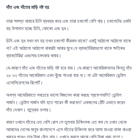
দাঁত এবং দাঁতের মাড়ি নষ্ট হয়
তারা সমস্ত খাবারে চিনি ব্যবহার করে এবং তারা চকলেট বেশি খায়। চকলেটের একটা
বড় উপাদান হচ্ছে চিনি, কোকো এবং দুধ।
চিনি এবং দুধ যখন ঘন হয় তখন চকলেট কীরকম থাকে? একটু আঠালো আঠালো থাকে
না? এই আঠালো আঠালো খাবারটা আবার মুখে যে ব্যাকটেরিয়াগুলো থাকে ক্ষতিকর
ব্যাকটেরিয়া এগুলোর চমৎকার খাবার।
যে-কারণে দাঁত এবং দাঁতের মাড়ি নষ্ট হয়ে যায়। যে-কারণে আমেরিকানদের কিন্তু দাঁত
২৮ ৩২ দাঁতের আমেরিকান এখন খুঁজে পাওয়া যায় না। না এটা আমেরিকান ডেন্টাল
এসোসিয়েশনের রিপোর্ট।
অবশ্য আমেরিকাতে সবচেয়ে ভালো বিজনেস কারা করছে প্রফেশনালি? ডেন্টাল
সার্জন। ডেন্টাল সার্জন যদি হতে পারেন কী করবেন? একজনের ঠোঁট এভাবে করেন
দাঁত দেখাল। হান্ড্রেড ডলার।
কারণ ওখানে দাঁতের এত বেশি রোগ সে তুলনায় চিকিৎসক এত কম যে ওখান থেকে
আমাদের দেশের মানুষ বাংলাদেশে এসে দাঁতের চিকিৎসা করে আসা যাওয়া থাকা খাওয়া
খরচের পরেও তার টাকা বেঁচে যায়। ওখানে করলে আরো বেশি টাকা খরচ হতো।