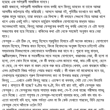
হয়েছে এক সর্বগ্রাসী সামাজিক দানবে।
বারটা বাজানো, সর্বগ্রাসী সামাজিক দানব বলছি বলে কিন্তু ভাববেন না তাকে আমরা
আসামীর কাঠগড়ায় দাঁড় করিয়েছি। আসলে আমরা নই, পৃথিবীর যতখানে যত জ্ঞানী,
প্রাজ্ঞ মানুষ আছেন, তারা বলছেন এর বিপক্ষে। কী বলছেন সেগুলো নিয়ে আমরা ধাপে
ধাপে এবার একটু শুনি। আসলে ভার্চুয়াল সামাজিক যোগাযোগের মাধ্যম আরও
অনেকগুলোই আছে, কিন্তু আমরা ফেসবুকের কথাই শুধু বলছি এজন্যে যে এটা অন্য
সবগুলোর বাবা হয়ে গিয়েছে। বাকিদের কথা এটা থেকে সহজেই অনুমান করে নেয়া
যাবে।
ফেসবুক – এটা ঠিক যে, বস্তু হিসেবে প্রযুক্তি হিসাবে এটি অনেক কাজের। যোগাযোগ
মাধ্যম হিসেবে, শিক্ষার বাহন হিসেবে, কিংবা বিনোদনের অনুষঙ্গ হিসেবে চাইলেই এটার
সম্ভাবনার দিকগুলোকে কোনোভাবে অস্বীকার করা যাবে না। পুরনো বন্ধু বান্ধব,
আত্মীয়স্বজন, শিক্ষক বা সহকর্মীদের সাথে সহজে যোগাযোগ, খবরাখবর নেয়া, কী হলো না
হলো, দেশ কোন দিকে যাচ্ছে, কে কী বলছে-এসব জানতে পারা, কার বেবী হলো, ছেলে
না মেয়ে, কে পাশ করল না করল থেকে শুরু করে এইমাত্র খেলাম, এখন বাথরুমে যাচ্ছি-
এসব ছোটখাটো বিষয় পর্যন্ত শেয়ার করতে পারছি। কী দারুন না! মাঝেসাঝে মনে হয়,
লেখাপড়ার প্রয়োজনে গ্রুপ ডিসকাশনসহ কত না উপকার করছে ফেসবুক!
কিন্তু ……এখানে একটা কিন্তু আছে। এতক্ষণ যা বললাম, সেটা তো গেল কিতাবি
কথা। বাস্তবে কী হচ্ছে? ঘণ্টার পর ঘণ্টা, দিন নাই রাত নাই, খালি ফেসবুক আর
ফেসবুক। যে ফেসবুকের পড়ায় সাহায্য করার কথা, সে-ই দেখা যাচ্ছে পরীক্ষায় লাড্ডু
এনে দিচ্ছে। এতো পপুলার যে ফেসবুক-অনেকেই ব্যবহার করে, কেউ বাদ যায় না-
এতো ভালোই যদি হবে, আজ পর্যন্ত এমন মা কি কেউ দেখাতে পারবেন, যিনি ছেলের
ফেসবুক দেখে আঁতকে ওঠেন নি?
যে সামাজিক যোগাযোগে মানুষের কাছে আসবার কথা, সেই দেখা যাচ্ছে বাবা-মা, ভাই-