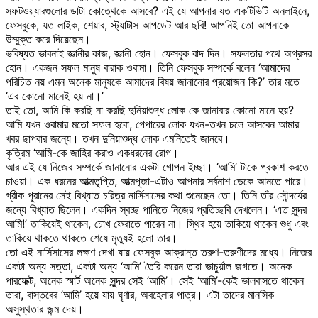
সফটওয়্যারগুলোর ডাটা কোত্থেকে আসবে? এই যে আপনার যত একটিভিটি অনলাইনে,
ফেসবুকে, যত লাইক, শেয়ার, স্ট্যাটাস আপডেট আর ছবি! আপনিই তো আপনাকে
উম্মুক্ত করে দিয়েছেন।
ভবিষ্যত ভাবনাই জ্ঞানীর কাজ, জ্ঞানী হোন। ফেসবুক বাদ দিন। সফলতার পথে অগ্রসর
হোন। একজন সফল মানুষ বারাক ওবামা। তিনি ফেসবুক সম্পর্কে বলেন ‘আমাদের
পরিচিত নয় এমন অনেক মানুষকে আমাদের বিষয় জানানোর প্রয়োজন কি?’ তার মতে
‘এর কোনো মানেই হয় না।’
তাই তো, আমি কি করছি না করছি দুনিয়াশুদ্ধ লোক কে জানাবার কোনো মানে হয়?
আমি যখন ওবামার মতো সফল হবো, পেপারের লোক যখন-তখন চলে আসবেন আমার
খবর ছাপবার জন্যে। তখন দুনিয়াশুদ্ধ লোক এমনিতেই জানবে।
কৃত্রিম ‘আমি-কে জাহির করাও একধরনের রোগ।
আর এই যে নিজের সম্পর্কে জানানোর একটা গোপন ইচ্ছা। ‘আমি’ টাকে প্রকাশ করতে
চাওয়া। এক ধরনের আত্মতৃপ্তি, আত্মপূজা-এটাও আপনার সর্বনাশ ডেকে আনতে পারে।
গ্রীক পুরানের সেই বিখ্যাত চরিত্র নার্সিসাসের কথা শুনেছেন তো। তিনি তাঁর সৌন্দর্যের
জন্যে বিখ্যাত ছিলেন। একদিন স্বচ্ছ পানিতে নিজের প্রতিচ্ছবি দেখলেন। ‘এত সুন্দর
আমি!’ তাকিয়েই থাকেন, চোখ ফেরাতে পারেন না। স্থির হয়ে তাকিয়ে থাকেন শুধু এবং
তাকিয়ে থাকতে থাকতে শেষে মৃত্যুই হলো তার।
তো এই নার্সিসাসের লক্ষণ দেখা যায় ফেসবুক আক্রান্ত তরুণ-তরুণীদের মধ্যে। নিজের
একটা অন্য সত্তা, একটা অন্য ‘আমি’ তৈরি করেন তারা ভাচুর্য়াল জগতে। অনেক
পারফেক্ট, অনেক স্মার্ট অনেক সুন্দর সেই ’আমি’। সেই ‘আমি’-কেই ভালবাসতে থাকেন
তারা, বাস্তবের ’আমি’ হয়ে যায় ঘৃণার, অবহেলার পাত্র। এটা তাদের মানসিক
অসুস্থতার জন্ম দেয়।