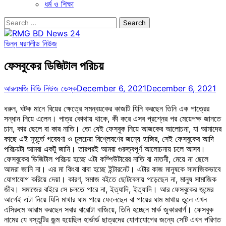
ধর্ম ও শিক্ষা
Search
for:
ভিন্ন ধরণ
লীড নিউজ
ফেসবুকের ডিজিটাল পরিচয়
আরএমজি বিডি নিউজ ডেস্ক
December 6, 2021
December 6, 2021
ধরুন, ঘটক মানে বিয়ের ক্ষেত্রে সমন্বয়কের কাজটি যিনি করছেন তিনি এক পাত্রের
সন্ধান নিয়ে এলেন। পাত্র কোথায় থাকে, কী করে এসব প্রশ্নের পর মেয়েপক্ষ জানতে
চান, কার ছেলে বা কার নাতি। তো যেই ফেসবুক নিয়ে আজকের আলোচনা, যা আমাদের
কাছে এই মুহূর্তে গবেষণা ও চুলচেরা বিশ্লেষণের জন্যে হাজির, সেই ফেসবুকের আদি
পরিচয়টা আমরা একটু জানি। তারপরই আমরা গুরুত্বপূর্ণ আলোচনায় চলে আসব।
ফেসবুকের ডিজিটাল পরিচয় হচ্ছে এটা কম্পিউটারের নাতি বা নাতনী, মেয়ে না ছেলে
আমরা জানি না। এর মা কিংবা বাবা হচ্ছে ইন্টারনেট। এটার কাজ মানুষকে সামাজিকভাবে
যোগাযোগ করিয়ে দেয়া। কারণ, সমাজ বইতে ছোটবেলায় পড়েছেন না, মানুষ সামাজিক
জীব। সমাজের বাইরে সে চলতে পারে না, ইত্যাদি, ইত্যাদি। আর ফেসবুকের জন্মের
আগেই এটা নিয়ে যিনি মাথার ঘাম পায়ে ফেলেছেন বা পায়ের ঘাম মাথায় তুলে এখন
এসিরুমে আরাম করছেন সবার বারোটা বাজিয়ে, তিনি হচ্ছেন মার্ক জুকারবার্গ। ফেসবুক
নামের যে বস্তুটির জন্ম হয়েছিল হার্ভার্ড ছাত্রদের যোগাযোগের জন্যে সেটি এখন পরিণত