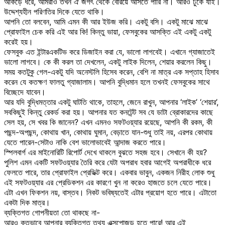
আঁকড়ে ধরে, আমরাও তখন ঐ জগৎ থেকে বেরিয়ে আসতে পারি না। আরও ঢুকে যাই।
উদ্দেশ্যহীন পরিণতির দিকে যেতে থাকি।
আপনি তো বলবেন, আমি এমন কী আর ইউজ করি। একটু বসি। একটু মাঝে মাঝে
প্রোফাইল চেক করি এই আর কি! কিন্তু ভায়া, ফেসবুকের আসক্তি এই একটু একটু
করেই হয়।
ফেসবুক এত ইন্টারএকটিভ করে ডিজাইন করা যে, ভালো লাগবেই। এখানে গ্যাজাতেই
ভালো লাগবে। কে কী করল তা দেখলেন, একটু লাইক দিলেন, শেয়ার করলেন কিছু।
সময় কতটুকু গেল-একটু যদি অনেস্টলি হিসেব করেন, বেশি না মাত্র এক সপ্তাহ হিসাব
করেন যে কতক্ষণ ফালতু গ্যাজালাম। আপনি বুদ্ধিমান হলে তখনই ফেসবুকের সাথে
বিচ্ছেদে যাবেন।
আর যদি বুদ্ধিমত্তার একটু ঘাটতি থাকে, তাহলে, জেনে রাখুন, আপনার ‘লাইক’ ‘শেয়ার’,
সবকিছুই কিন্তু রেকর্ড করা হয়। আপনার যত কনটেন্ট সব যে ডাটা ব্রোকারদের কাছে
সেল হয়, সে খবর কি জানেন? এখন এমনও সফটওয়্যার রয়েছে, আপনি কী রকম, কী
পছন্দ-অপছন্দ, কোথায় খান, কোথায় ঘুমান, বেড়াতে যান-শুধু তাই নয়, এরপর কোথায়
যেতে পারেন-সেটাও নাকি বেশ ভালোভাবেই আন্দাজ করতে পারে।
স্পিলবার্গ এর মাইনোরিটি রিপোর্ট দেখে থাকলে বুঝতে সহজ হবে। সেখানে কী হয়?
পুলিশ এমন একটি সফটওয়্যার তৈরি করে যেটা অপরাধ হবার আগেই অপরাধীকে ধরে
ফেলতে পারে, তার প্রোফাইল প্রেডিক্ট করে। একবার ভাবুন, একজন নিরীহ লোক শুধু
এই সফটওয়্যার এর প্রেডিকশন এর কারণে খুন না করেও হাজতে চলে যেতে পারে।
এটা এখন ফিকশন নয়, বাস্তব। নিকট ভবিষ্যতেই এটার প্রয়োগ হতে পারে। এটাতো
একটা দিক মাত্র।
ব্যক্তিগত গোপনীয়তা তো থাকছে না-
আরও কতভাবে আপনার ব্যক্তিগত তথ্য এক্সপোজড হতে পারে! আর এই