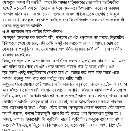
ফেসবুকে আমরা কী করছি? এখানে কি আমার সত্যিকারের প্রোফাইল প্রতিফলিত
হচ্ছে? অনেকেই এখানে নিজেকে সাজিয়ে এমনভাবে উপস্থাপন করেন যা সবসময়
শতভাগ সত্যি নয়। আমরা যেমন নিজেদের আসল পরিচয় ঢেকে রেখেছি ফেসবুকে,
যাদের সাথে ফেসবুকে ফ্রেন্ডশিপ করছি তারাও কি বেশিরভাগ ফেক নয়? তাদেরকে কী
ধরনের বন্ধু বলবেন আপনি?
এখন প্রয়োজন লাভ-ক্ষতির হিসাব-নিকাশ :
ফেসবুক/ ইন্টারনেট যত ভালোই বলি, বাস্তবে যে এটা পড়ালেখা নষ্ট করছে, ক্রিয়েটিভ
টাইমগুলো খেয়ে ফেলছে, এটা কেউ অস্বীকার করতে পারব না। আসলে দোষ তো
ফেসবুক বা প্রযুক্তির নয়, দোষ আমরা অপরিমিত ব্যবহার করছি এটা। তো পরিমিত
ব্যবহার করলেই হয়।
কিন্তু ফেসবুক হলো এমন জিনিস যে পরিমিত করতে চাইলেই করা যায় না। এটা এখন
এত দূষিত হয়ে গেছে যে এটা থেকে ভালোর চাইতে খারাপই হচ্ছে বেশি। এই
ব্যাপারটাই একটু বস্তুনিষ্ঠভাবে দেখতে হবে যে, আমার কত আনা লাভ আছে এতে।
আসলে কতটুকু সময় ব্যয় করে কতটুকু লাভ পাচ্ছি আমি।
বন্ধুদের সাথে যোগাযোগে? আসলে সত্যিকারভাবে বলুন তো, বড়জোর ৫/১০ জন ছাড়া
আর ক’জনের কোন খবরটা ভালোভাবে জানেন আপনি। ক’জনের সাথে সম্পর্ক ভালো ও
গভীর হয়েছে যেটা আপনার আসলেই কাজে লাগছে? ভালো করে দেখলে দেখবেন যে এই
যোগাযোগ আপনি ফেসবুক ছাড়া আরো ভালো, আরো আন্তরিকভাবে করতে পারতেন।
আর পড়াশোনা বা তথ্য খোঁজা? সেটার জন্যে ফেসবুকের কোনো দরকারই নেই আসলে।
আপনি বলবেন, কখনো ইমারজেন্সি গ্রুপ রিপোর্ট করতে গেল ডিসকাশনে সুবিধা হয়।
আচ্ছা, আপনার ইমারজেন্সি কি প্রতিদিন থাকে? প্রতিদিন ফেসবুকে বসে সময় নষ্ট না
করলে ঐ ইমারজেন্সি সিচুয়েশন কি আসতো যে, হাতে একদিন সময়, অথচ রিপোর্টের
কিছুই হয় নি।