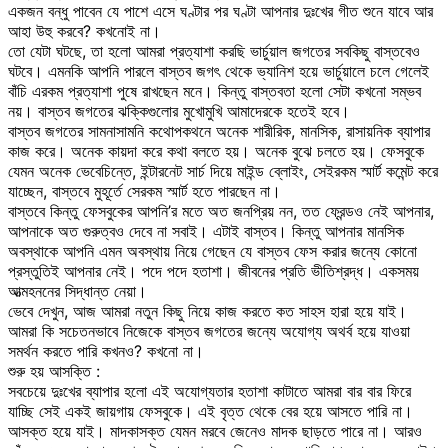
একজন বন্ধু পাবেন যে পাশে এসে ঘণ্টার পর ঘণ্টা আপনার দুঃখের গীত শুনে যাবে আর
আহা উহু করবে? কখনোই না।
তো যেটা ঘটছে, তা হলো আমরা প্রত্যাশা করছি ভার্চুয়াল জগতের সবকিছু বাস্তবেও
ঘটবে। এমনকি আপনি পারলে বাস্তব জগৎ থেকে ভ্যানিশ হয়ে ভার্চুয়ালে চলে গেলেই
বাঁচি এরকম প্রত্যাশা পুষে রাখছেন মনে। কিন্তু বাস্তবতা হলো সেটা কখনো সম্ভব
নয়। বাস্তব জগতের ঝক্কিগুলোর মুখোমুখি আমাদেরকে হতেই হবে।
বাস্তব জগতের সামনাসামনি কথোপকথনে অনেক শারীরিক, মানসিক, রাসায়নিক ব্যাপার
কাজ করে। অনেক কায়দা করে কথা বলতে হয়। অনেক বুঝে চলতে হয়। ফেসবুকে
যেমন অনেক ভেবেচিন্তে, ইন্টারনেট সার্চ দিয়ে মাইন্ড ব্লোইং, সেইরকম স্মার্ট কমেন্ট করে
যাচ্ছেন, বাস্তবে মুহূর্তে সেরকম স্মার্ট হতে পারছেন না।
বাস্তবে কিন্তু ফেসবুকের আপনি’র মতে অত জনপ্রিয় নন, তত ফ্রেন্ডও নেই আপনার,
আপনাকে অত গুরুত্বও দেবে না সবাই। এটাই বাস্তব। কিন্তু আপনার মানসিক
অবস্থাকে আপনি এমন অবস্থায় নিয়ে গেছেন যে বাস্তব ফেস করার জন্যে কোনো
প্রস্তুতিই আপনার নেই। পদে পদে হতাশা। জীবনের প্রতি ভীতিশ্রদ্ধ। একসময়
আত্মহননের সিদ্ধান্ত নেয়া।
ভেবে দেখুন, আজ আমরা নতুন কিছু নিয়ে কাজ করতে কত সাহস হারা হয়ে যাই।
আমরা কি সচেতনভাবে নিজেকে বাস্তব জগতের জন্যে অযোগ্য অথর্ব হয়ে যাওয়া
সমর্থন করতে পারি কখনও? কখনো না।
শুরু হয় আসক্তি :
সবচেয়ে দুঃখের ব্যাপার হলো এই অযোগ্যতার হতাশা কাটাতে আমরা বার বার ফিরে
যাচ্ছি সেই একই জায়গায় ফেসবুকে। এই বৃত্ত থেকে বের হয়ে আসতে পারি না।
আসক্ত হয়ে যাই। মাদকাসক্ত যেমন মরবে জেনেও মাদক ছাড়তে পারে না। আরও