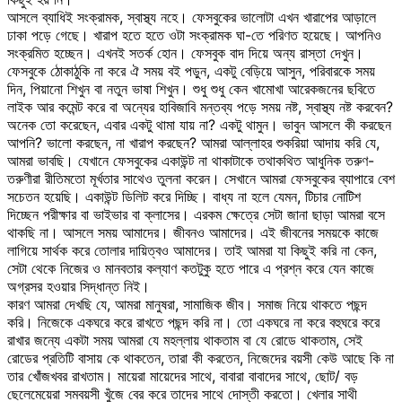
আসলে ব্যাধিই সংক্রামক, স্বাস্থ্য নহে। ফেসবুকের ভালোটা এখন খারাপের আড়ালে
ঢাকা পড়ে গেছে। খারাপ হতে হতে ওটা সংক্রামক ঘা-তে পরিণত হয়েছে। আপনিও
সংক্রমিত হচ্ছেন। এখনই সতর্ক হোন। ফেসবুক বাদ দিয়ে অন্য রাস্তা দেখুন।
ফেসবুকে ঠোকাঠুকি না করে ঐ সময় বই পড়ুন, একটু বেড়িয়ে আসুন, পরিবারকে সময়
দিন, পিয়ানো শিখুন বা নতুন ভাষা শিখুন। শুধু শুধু কেন খামোখা আরেকজনের ছবিতে
লাইক আর কমেন্ট করে বা অন্যের হাবিজাবি মন্তব্য পড়ে সময় নষ্ট, স্বাস্থ্য নষ্ট করবেন?
অনেক তো করেছেন, এবার একটু থামা যায় না? একটু থামুন। ভাবুন আসলে কী করছেন
আপনি? ভালো করছেন, না খারাপ করছেন? আমরা আল্লাহর শুকরিয়া আদায় করি যে,
আমরা ভাবছি। যেখানে ফেসবুকের একাউন্ট না থাকাটাকে তথাকথিত আধুনিক তরুণ-
তরুণীরা রীতিমতো মূর্খতার সাথেও তুলনা করেন। সেখানে আমরা ফেসবুকের ব্যাপারে বেশ
সচেতন হয়েছি। একাউন্ট ডিলিট করে দিচ্ছি। বাধ্য না হলে যেমন, টিচার নোটিশ
দিচ্ছেন পরীক্ষার বা ভাইভার বা ক্লাসের। এরকম ক্ষেত্রে সেটা জানা ছাড়া আমরা বসে
থাকছি না। আসলে সময় আমাদের। জীবনও আমাদের। এই জীবনের সময়কে কাজে
লাগিয়ে সার্থক করে তোলার দায়িত্বও আমাদের। তাই আমরা যা কিছুই করি না কেন,
সেটা থেকে নিজের ও মানবতার কল্যাণ কতটুকু হতে পারে এ প্রশ্ন করে যেন কাজে
অগ্রসর হওয়ার সিদ্ধান্ত নিই।
কারণ আমরা দেখছি যে, আমরা মানুষরা, সামাজিক জীব। সমাজ নিয়ে থাকতে পছন্দ
করি। নিজেকে একঘরে করে রাখতে পছন্দ করি না। তো একঘরে না করে বহুঘরে করে
রাখার জন্যে একটা সময় আমরা যে মহল্লায় থাকতাম বা যে রোডে থাকতাম, সেই
রোডের প্রতিটি বাসায় কে থাকতেন, তারা কী করতেন, নিজেদের বয়সী কেউ আছে কি না
তার খোঁজখবর রাখতাম। মায়েরা মায়েদের সাথে, বাবারা বাবাদের সাথে, ছোট/ বড়
ছেলেমেয়েরা সমবয়সী খুঁজে বের করে তাদের সাথে দোস্তী করতো। খেলার সাথী