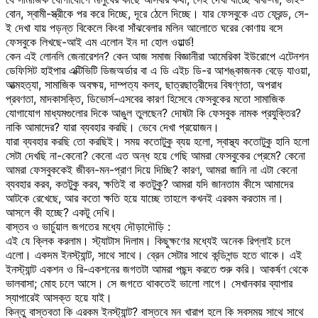
বোন, স্বামী-স্ত্রীকে পর করে দিচ্ছে, দূরে ঠেলে দিচ্ছে। যার ফেসবুকে এত ফ্রেন্ড, সে-
ই দেখা যায় পড়ন্ত বিকেলে কিংবা সাঁঝবেলার মলিন আলোতে ঘরের কোণায় বসে
ফেসবুকে লিখছে-আই এম এলোন ইন দা হোল ওয়ার্ল্ড!
কেন এই লোনলি জেনারেশন? কেন আজ সমাজ বিজ্ঞানীরা আমেরিকা ইউরোপে এটেনশন
ডেফিসিট হাইপার এক্টিভিটি ডিজঅর্ডার বা এ ডি এইচ ডি-র আশঙ্কাজনক বেড়ে যাওয়া,
আত্মহত্যা, সামাজিক অবক্ষয়, দাম্পত্য কলহ, ছাত্রছাত্রীদের বিষণ্ণতা, অপরাধ
প্রবণতা, মাদকাসক্তি, ডিভোর্স-এসবের কারণ হিসেবে ফেসবুকের মতো সামাজিক
যোগাযোগ মাধ্যমগুলোর দিকে আঙুল তুলছেন? দোষটা কি ফেসবুক নামক প্রযুক্তির?
নাকি আমাদের? যারা ব্যবহার করছি। ভেবে দেখা প্রয়োজন।
যারা ব্যবহার করছি তো করছিই। সময় কতোটুকু ব্যয় হলো, স্বাস্থ্য কতোটুকু হানি হলো
সেটা দেখছি না-কেনো? কেনো এত অন্ধ হয়ে গেছি আমরা ফেসবুকের প্রেমে? কেনো
আমরা ফেসবুককেই জীবন-মন-প্রাণ দিয়ে দিচ্ছি? কারণ, আমরা জানি না এটা কেনো
ব্যবহার করব, কতটুকু করব, ক্ষতিই বা কতটুকু? আমরা যদি জানতাম কীসে আমাদের
আটকে রেখেছে, আর কতো ক্ষতি হয়ে যাচ্ছে তাহলে কখনই এরকম করতাম না।
আসলে কী হচ্ছে? একটু দেখি।
বাস্তব ও ভার্চুয়াল জগতের মধ্যে দৌড়াদৌড়ি :
এই যে ক্লিক করলাম। স্ট্যাটাস দিলাম। কিছুক্ষণের মধ্যেই অনেক রিপ্লাই চলে
এলো। একদম ইনস্ট্যান্ট, সাথে সাথে। ব্রেন সেটার সাথে কন্ডিশন্ড হতে থাকে। এই
ইনস্ট্যান্ট একশন ও রি-একশনের জগতটা আমরা পছন্দ করতে শুরু করি। আকর্ষণ থেকে
ভালবাসা; মোহ চলে আসে। সে জগতে থাকতেই ভালো লাগে। সেখানকার ব্যাপার
স্যাপারেই আসক্ত হয়ে যাই।
কিন্তু বাস্তবতা কি এরকম ইনস্ট্যান্ট? বাস্তবে মন খারাপ হলে কি সবসময় সাথে সাথে