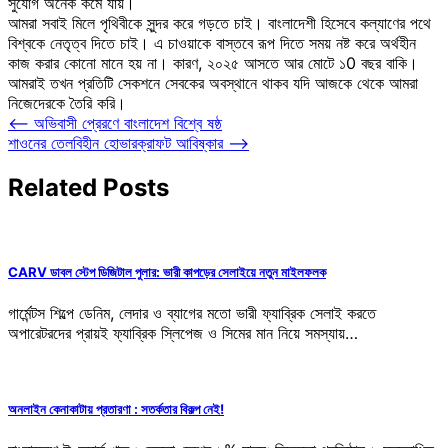
সুযোগ অনেক কমে যায়।
আমরা সবাই মিলে পৃথিবীকে সুন্দর করে গড়তে চাই। বাংলাদেশী হিসেবে কল্যাণের পথে
বিশ্বকে নেতৃত্ব দিতে চাই। এ চাওয়াকে বাস্তবে রূপ দিতে সময় নষ্ট করে অর্থহীন
কাজ করার কোনো মানে হয় না। কারণ, ২০২৫ আসতে আর মোটে ১0 বছর বাকি।
আমরাই তখন প্রতিটি সেকশনে সেবকের অবস্থানে থাকব যদি আজকে থেকে আমরা
নিজেদেরকে তৈরি করি।
Post
⟵
অভিবাসী প্রেরণে বাংলাদেশ বিশ্বে ষষ্ঠ
শাওনের তেলবিহীন হোভারক্রাফট আবিষ্কার
⟶
navigation
Related Posts
CARV ডাবল স্টেপ ডিজিটাল পুলার: ভারী কাপড়ের সেলাইয়ে নতুন মাইলফলক
গার্মেন্টস শিল্পে ডেনিম, লেদার ও ব্যাগের মতো ভারী ফ্যাব্রিক সেলাই করতে
অপারেটরদের প্রায়ই ফ্যাব্রিক স্লিপেজ ও সিমের মান নিয়ে সমস্যায়…
অনলাইন কেনাকাটায় প্রতারণা : সতর্কতার বিকল্প নেই!