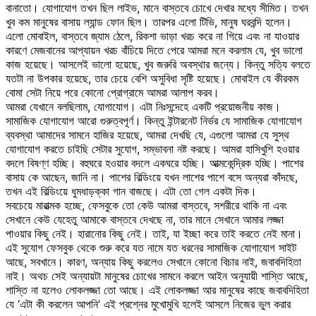
বানাতো। যোগাযোগ তখন ছিল লাইভ, মানে বাস্তবে চোখে দেখার মধ্যে সীমিত। তখন
খুব কম মানুষের বাসায় ল্যান্ড ফোন ছিল। তারপর এলো টিভি, মানুষ ঘরবন্দি হলেন।
এলো মোবাইল, বাস্তবে জ্যাম ঠেলে, রিকশা ভাড়া খরচ করে না গিয়ে এবং না যাওয়ার
কারণে মেজবানের আপ্যায়ন খরচ বাঁচিয়ে দিতে পেরে আমরা মনে করলাম যে, খুব ভালো
কাজ হয়েছে। আসলেই ভালো হয়েছে, খুব জরুরি অবস্থার জন্যে। কিন্তু সত্যি বলতে
যতটা না উপকার হয়েছে, তার চেয়ে বেশি অসুবিধা সৃষ্টি হয়েছে। মোবাইল যে কীরকম
বোমা সেটা নিয়ে পরে কোনো প্রোগ্রামে আমরা আলাপ করব।
আমরা যেখানে বলছিলাম, যোগাযোগ। এটা নিঃসন্দেহে একটি প্রয়োজনীয় কাজ।
সামাজিক যোগাযোগ আরো গুরুত্বপূর্ণ। কিন্তু ইন্টারনেট নির্ভর যে সামাজিক যোগাযোগ
ব্যবস্থা আমাদের সামনে হাজির হয়েছে, আমরা দেখছি যে, এগুলো আমরা যে সুস্থ
যোগাযোগ করতে চাইছি সেটার সুযোগ, সম্ভাবনা নষ্ট করছে। আমরা হাসিখুশি হওয়ার
বদলে বিষণ্ণ হচ্ছি। বহুঘরে হওয়ার বদলে একঘরে হচ্ছি। আত্মকেন্দ্রিক হচ্ছি। পাশের
বাসায় কে আছেন, জানি না। পাশের বিল্ডিংয়ে যখন লাশের পাশে বসে অন্যরা কাঁদছে,
তখন এই বিল্ডিংয়ে ধুমধাড়ক্কা গান বাজছে। এটা তো গেল একটা দিক।
সবচেয়ে মারাত্মক হচ্ছে, ফেসবুকে তো কেউ আমরা বাস্তবে, সশরীরে থাকি না এবং
সেখানে কেউ যেহেতু আমাকে বাস্তবে দেখছে না, তার মানে সেখানে আমার লজ্জা
পাওয়ার কিছু নেই। হারানোর কিছু নেই। তাই, যা ইচ্ছা করে তাই করতে নেই মানা।
এই সুযোগ ফেসবুক থেকে শুরু করে যত নামে যত ধরনের সামাজিক যোগাযোগ সাইট
আছে, সবখানে। কারণ, অন্যায় কিছু করলেও সেখানে কোনো বিচার নাই, জবাবদিহিতা
নাই। অথচ সেই অন্যায়টা মানুষের চোখের সামনে করলে আইন অনুযায়ী শাস্তি আছে,
শাস্তি না হলেও লোকলজ্জা তো আছে। এই লোকলজ্জা আর মানুষের কাছে জবাবদিহিতা
যে ‘এটা কী করলেন আপনি’ এই প্রশ্নের মুখোমুখি হলেই আসলে নিজের ভুল করার