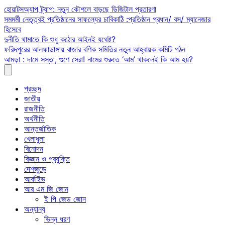
Skip
হোয়াটসঅ্যাপ ট্র্যাপ: নতুন কৌশলে বাড়ছে ডিজিটাল প্রতারণা
to
সমমর্মী নেতৃত্বই প্রতিষ্ঠানের সাফল্যের চাবিকাঠি :প্রতিষ্ঠান প্রধান/ বস/ ম্যানেজার
content
হিসেবে
দুর্নীতি থামাতে কি শুধু কঠোর আইনই যথেষ্ট?
ফরিদপুরের আলফাডাঙ্গায় বাজার বণিক সমিতির নতুন আহ্বায়ক কমিটি গঠন
আমড়া : দামে সস্তা, গুণে সেরা! নামের শুরুতে ‘আম’ থাকলেই কি আম হয়?
প্রচ্ছদ
জাতীয়
রাজনীতি
অর্থনীতি
আন্তর্জাতিক
খেলাধুলা
বিনোদন
বিজ্ঞান ও প্রযুক্তি
দেশজুড়ে
আর্কাইভ
আর এম জি জোন
ই পি জেড জোন
অন্যান্য
ভিন্ন ধরণ