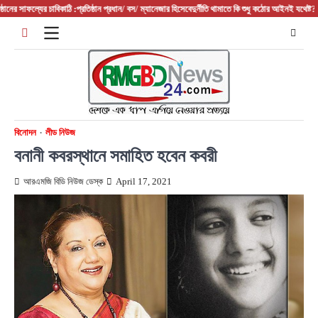
Skip
র সাফল্যের চাবিকাঠি :প্রতিষ্ঠান প্রধান/ বস/ ম্যানেজার হিসেবে
দুর্নীতি থামাতে কি শুধু কঠোর আইনই যথেষ্ট?
ফরিদপু
to
content
বিনোদন
লীড নিউজ
বনানী কবরস্থানে সমাহিত হবেন কবরী
আরএমজি বিডি নিউজ ডেস্ক
April 17, 2021