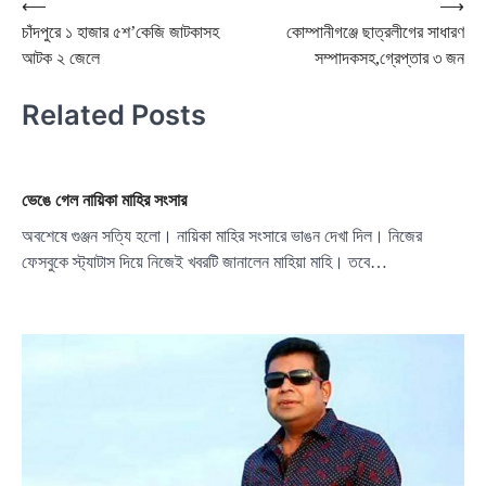
Post
⟵
⟶
চাঁদপুরে ১ হাজার ৫শ’কেজি জাটকাসহ
কোম্পানীগঞ্জে ছাত্রলীগের সাধারণ
navigation
আটক ২ জেলে
সম্পাদকসহ,গ্রেপ্তার ৩ জন
Related Posts
ভেঙে গেল নায়িকা মাহির সংসার
অবশেষে গুঞ্জন সত্যি হলো। নায়িকা মাহির সংসারে ভাঙন দেখা দিল। নিজের
ফেসবুকে স্ট্যাটাস দিয়ে নিজেই খবরটি জানালেন মাহিয়া মাহি। তবে…