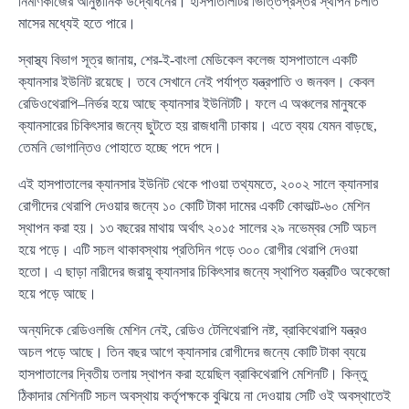
নির্মাণকাজের আনুষ্ঠানিক উদ্বোধনের। হাসপাতালটির ভিত্তিপ্রস্তর স্থাপন চলতি
মাসের মধ্যেই হতে পারে।
স্বাস্থ্য বিভাগ সূত্র জানায়, শের-ই-বাংলা মেডিকেল কলেজ হাসপাতালে একটি
ক্যানসার ইউনিট রয়েছে। তবে সেখানে নেই পর্যাপ্ত যন্ত্রপাতি ও জনবল। কেবল
রেডিওথেরাপি–নির্ভর হয়ে আছে ক্যানসার ইউনিটটি। ফলে এ অঞ্চলের মানুষকে
ক্যানসারের চিকিৎসার জন্যে ছুটতে হয় রাজধানী ঢাকায়। এতে ব্যয় যেমন বাড়ছে,
তেমনি ভোগান্তিও পোহাতে হচ্ছে পদে পদে।
এই হাসপাতালের ক্যানসার ইউনিট থেকে পাওয়া তথ্যমতে, ২০০২ সালে ক্যানসার
রোগীদের থেরাপি দেওয়ার জন্যে ১০ কোটি টাকা দামের একটি কোভাল্ট-৬০ মেশিন
স্থাপন করা হয়। ১৩ বছরের মাথায় অর্থাৎ ২০১৫ সালের ২৯ নভেম্বর সেটি অচল
হয়ে পড়ে। এটি সচল থাকাবস্থায় প্রতিদিন গড়ে ৩০০ রোগীর থেরাপি দেওয়া
হতো। এ ছাড়া নারীদের জরায়ু ক্যানসার চিকিৎসার জন্যে স্থাপিত যন্ত্রটিও অকেজো
হয়ে পড়ে আছে।
অন্যদিকে রেডিওলজি মেশিন নেই, রেডিও টেলিথেরাপি নষ্ট, ব্রাকিথেরাপি যন্ত্রও
অচল পড়ে আছে। তিন বছর আগে ক্যানসার রোগীদের জন্যে কোটি টাকা ব্যয়ে
হাসপাতালের দ্বিতীয় তলায় স্থাপন করা হয়েছিল ব্রাকিথেরাপি মেশিনটি। কিন্তু
ঠিকাদার মেশিনটি সচল অবস্থায় কর্তৃপক্ষকে বুঝিয়ে না দেওয়ায় সেটি ওই অবস্থাতেই