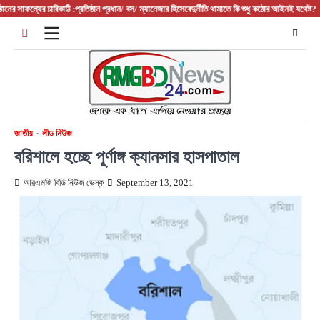
Skip
াফল্যের চাবিকাঠি :প্রতিষ্ঠান প্রধান/ বস/ ম্যানেজার হিসেবে
দুর্নীতি থামাতে কি শুধু কঠোর আইনই যথেষ্ট?
ফরিদপুরের
to
content
জাতীয়
লীড নিউজ
বরিশালে হচ্ছে পূর্ণাঙ্গ ক্যানসার হাসপাতাল
আরএমজি বিডি নিউজ ডেস্ক
September 13, 2021