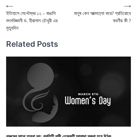
Post
⟵
⟶
ইতিহাসে সেপ্টেম্বর ১২ – বাঙালি
মানুষ কেন আত্মহত্যা করে? প্রতিরোধে
navigation
মৎসবিজ্ঞানী ড. হীরালাল চৌধুরী এর
করণীয় কী ?
মৃত্যুদিন
Related Posts
পুরুষের সাথে তুলনা নয়; প্রতিটি নারী একেকটি আলাদা সত্ত্বা হয়ে উঠুক