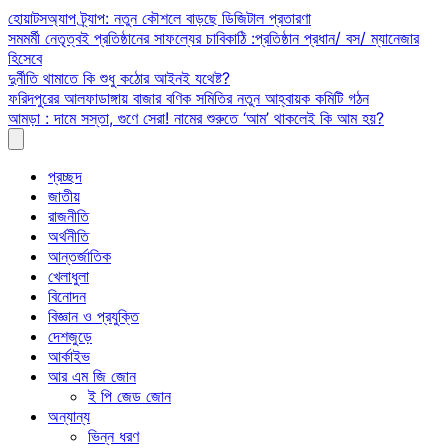
Skip
হোয়াটসঅ্যাপ ট্র্যাপ: নতুন কৌশলে বাড়ছে ডিজিটাল প্রতারণা
to
সমমর্মী নেতৃত্বই প্রতিষ্ঠানের সাফল্যের চাবিকাঠি :প্রতিষ্ঠান প্রধান/ বস/ ম্যানেজার
content
হিসেবে
দুর্নীতি থামাতে কি শুধু কঠোর আইনই যথেষ্ট?
ফরিদপুরের আলফাডাঙ্গায় বাজার বণিক সমিতির নতুন আহ্বায়ক কমিটি গঠন
আমড়া : দামে সস্তা, গুণে সেরা! নামের শুরুতে ‘আম’ থাকলেই কি আম হয়?
প্রচ্ছদ
জাতীয়
রাজনীতি
অর্থনীতি
আন্তর্জাতিক
খেলাধুলা
বিনোদন
বিজ্ঞান ও প্রযুক্তি
দেশজুড়ে
আর্কাইভ
আর এম জি জোন
ই পি জেড জোন
অন্যান্য
ভিন্ন ধরণ