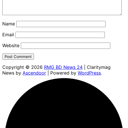
Name
Email
Website
Copyright © 2026
RMG BD News 24
| Claritymag
News by
Ascendoor
| Powered by
WordPress
.