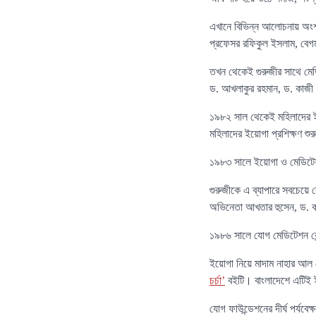
এখানে বিভিন্ন আলোচনায় অংশ
প্রফেসর রফিকুল ইসলাম, বেগম
তখন থেকেই গুরুজীর সাথে মেডি
ড. আখলাকুর রহমান, ড. কাজী ম
১৯৮২ সাল থেকেই মহিলাদের ইয়ো
মহিলাদের ইয়োগা প্রশিক্ষণ শু
১৯৮৩ সালে ইয়োগা ও মেডিটেশন
গুরুজীকে এ ব্যাপারে সবচেয়ে
অভিনেতা আখতার হুসেন, ড. 
১৯৮৬ সালে যোগ মেডিটেশন কেন
ইয়োগা নিয়ে মাদাম নাহার আল
চর্চা’
বইটি। বাংলাদেশে এটিই 
যোগ ফাউন্ডেশনের দীর্ঘ পর্য