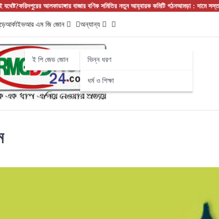
আলফাডাঙ্গায় বাজার বণিক সমিতির নতুন আহ্বায়ক কমিটি গঠন
আমড়া : দামে সস্তা, গুণে সেরা! নাম
ড়ে
আর্কাইভ
আর এম জি জোন
অন্যান্য
ই পি জেড জোন
ভিন্ন ধরণ
ধর্ম ও শিক্ষা
ম