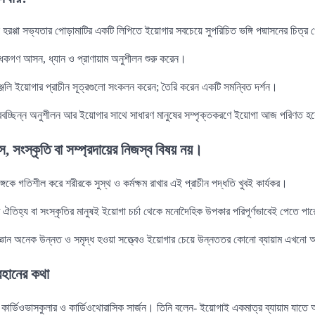
তন হরপ্পা সভ্যতার পোড়ামাটির একটি লিপিতে ইয়োগার সবচেয়ে সুপরিচিত ভঙ্গি পদ্মাসনের চিত্
ধকগণ আসন, ধ্যান ও প্রাণায়াম অনুশীলন শুরু করেন।
তাঞ্জলি ইয়োগার প্রাচীন সূত্রগুলো সংকলন করেন; তৈরি করেন একটি সমন্বিত দর্শন।
বচ্ছিন্ন অনুশীলন আর ইয়োগার সাথে সাধারণ মানুষের সম্পৃক্তকরণে ইয়োগা আজ পরিণত হয়
স, সংস্কৃতি বা সম্প্রদায়ের নিজস্ব বিষয় নয়।
ঙ্গকে গতিশীল করে শরীরকে সুস্থ ও কর্মক্ষম রাখার এই প্রাচীন পদ্ধতি খুবই কার্যকর।
 ঐতিহ্য বা সংস্কৃতির মানুষই ইয়োগা চর্চা থেকে মনোদৈহিক উপকার পরিপূর্ণভাবেই পেতে পা
্যবিজ্ঞান অনেক উন্নত ও সমৃদ্ধ হওয়া সত্ত্বেও ইয়োগার চেয়ে উন্নততর কোনো ব্যায়াম এখনো
রিহানের কথা
কার্ডিওভাসকুলার ও কার্ডিওথোরাসিক সার্জন। তিনি বলেন- ইয়োগাই একমাত্র ব্যায়াম যাতে 