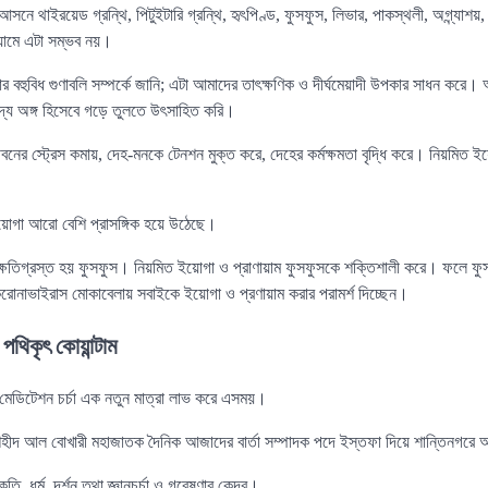
সনে থাইরয়েড গ্রন্থি, পিটুইটারি গ্রন্থি, হৃৎপিণ্ড, ফুসফুস, লিভার, পাকস্থলী, অগ্ন্যাশয়,
য়ামে এটা সম্ভব নয়।
বহুবিধ গুণাবলি সম্পর্কে জানি; এটা আমাদের তাৎক্ষণিক ও দীর্ঘমেয়াদী উপকার সাধন করে
েদ্য অঙ্গ হিসেবে গড়ে তুলতে উৎসাহিত করি।
নের স্ট্রেস কমায়, দেহ-মনকে টেনশন মুক্ত করে, দেহের কর্মক্ষমতা বৃদ্ধি করে। নিয়মিত ইয়
ইয়োগা আরো বেশি প্রাসঙ্গিক হয়ে উঠেছে।
্ষতিগ্রস্ত হয় ফুসফুস। নিয়মিত ইয়োগা ও প্রাণায়াম ফুসফুসকে শক্তিশালী করে। ফলে ফু
 করোনাভাইরাস মোকাবেলায় সবাইকে ইয়োগা ও প্রণায়াম করার পরামর্শ দিচ্ছেন।
 পথিকৃৎ কোয়ান্টাম
মেডিটেশন চর্চা এক নতুন মাত্রা লাভ করে এসময়।
ুজী শহীদ আল বোখারী মহাজাতক দৈনিক আজাদের বার্তা সম্পাদক পদে ইস্তফা দিয়ে শান্তিনগর
, ধর্ম, দর্শন তথা জ্ঞানচর্চা ও গবেষণার কেন্দ্র।