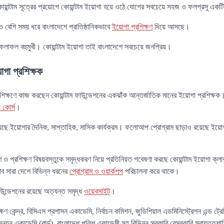
ান্টাম সূত্রের প্রয়োগে কোয়ান্টাম ইয়োগা হয়ে ওঠে যোগের সবচেয়ে সহজ ও ফলপ্রসূ একটি 
রও বেশি সময় ধরে বাংলাদেশে প্রাতিষ্ঠানিকভাবে
ইয়োগা প্রশিক্ষণ
দিয়ে আসছে।
লাফল বহুমুখী। কোয়ান্টাম ইয়োগা তাই বাংলাদেশে সবচেয়ে জনপ্রিয়।
গা প্রশিক্ষক
্রশিক্ষণে কাজ করছেন কোয়ান্টাম ফাউন্ডেশনের একঝাঁক আন্তর্জাতিক মানের ইয়োগা প্রশিক্ষ
 কোর্স
।
ছে ইয়োগার দৈনিক, সাপ্তাহিক, মাসিক কার্যক্রম। ফলোআপ প্রোগ্রাম ছাড়াও রয়েছে ইয়োগা
 ও প্রশিক্ষণ বিষয়বস্তুকে সমৃদ্ধকরণ নিয়ে প্রতিনিয়ত গবেষণা করছে কোয়ান্টাম ইয়োগা ক্
াব সারা দেশে বিভিন্ন ধরনের
প্রোগ্রাম ও ওয়ার্কশপ
পরিচালনা করে থাকে।
ফাউন্ডেশনের রয়েছে অত্যন্ত সমৃদ্ধ
ওয়েবসাইট
।
ষণ কেন্দ্র, বিসিএস প্রশাসন একাডেমি, নির্বাচন কমিশন, জুডিশিয়াল এডমিনিস্ট্রেশন এন্ড ট্রেন
্নয়ন একাডেমি (বার্ড), বাংলাদেশ পুলিশ একাডেমী সহ বিভিন্ন সরকারি বেসরকারি স্বায়ত্তশাস