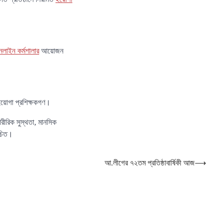
লাইন কর্মশালার
আয়োজন
।
 ইয়োগা প্রশিক্ষকগণ।
রীরিক সুস্থতা, মানসিক
উচিত।
আ.লীগের ৭২তম প্রতিষ্ঠাবার্ষিকী আজ
⟶