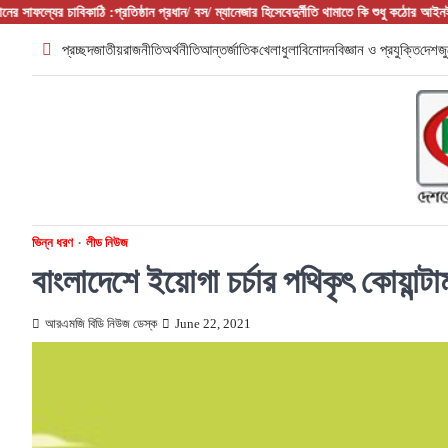
Skip
কাঠি :প্রতিষ্ঠান প্রধান/ বস/ ম্যানেজার হিসেবে
দুর্নীতি থামাতে কি শুধু কঠোর আইনই যথেষ্ট?
ফরিদপুরের 
to
প্রচ্ছদ
জাতীয়
রাজনীতি
অর্থনীতি
আন্তর্জাতিক
খেলাধুলা
বিনোদন
বিজ্ঞান ও প্রযুক্তি
দেশজু
content
ভিন্ন ধরণ
লীড নিউজ
বাংলাদেশে ইয়োগা চর্চার পথিকৃৎ কোয়ান্টা
আরএমজি বিডি নিউজ ডেস্ক
June 22, 2021