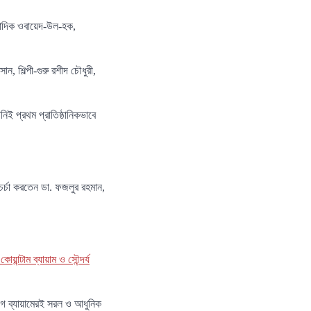
বাদিক ওবায়েদ-উল-হক,
, শিল্পী-গুরু রশীদ চৌধুরী,
ই প্রথম প্রাতিষ্ঠানিকভাবে
র্চা করতেন ডা. ফজলুর রহমান,
োয়ান্টাম ব্যায়াম ও সৌন্দর্য
োগ ব্যায়ামেরই সরল ও আধুনিক