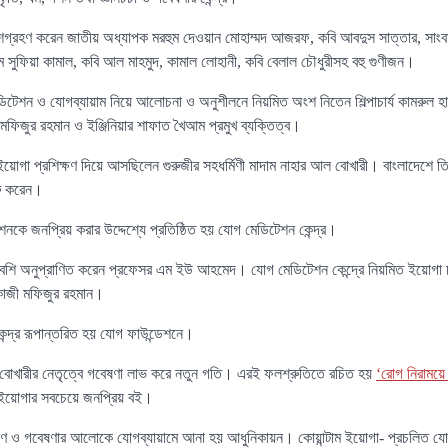
গ্রহণ করেন জাতীয় অধ্যাপক মরহুম দেওয়ান মোহাম্মদ আজরফ, কবি আবদুস সাত্তার, সাং
 সুফিয়া কামাল, কবি আল মাহমুদ, কামাল লোহানী, কবি বেলাল চৌধুরীসহ বহু গুণীজন।
টেশন ও যোগব্যায়াম নিয়ে আলোচনা ও অনুশীলনে নিয়মিত অংশ নিতেন শিল্পাচার্য কামরুল হাসান
ফিজুর রহমান ও ইঞ্জিনিয়ার শাফাত খৈআম প্রমুখ ব্যক্তিত্ব।
গা প্রশিক্ষণ দিয়ে আসছিলেন গুরুজীর সহধর্মিণী মাদাম নাহার আল বোখারী। বাংলাদেশে তিনি
রু করেন।
কে জনপ্রিয় করার উদ্দেশ্যে প্রতিষ্ঠিত হয় যোগ মেডিটেশন কেন্দ্র।
 বেশি অনুপ্রাণিত করেন প্রফেসর এম ইউ আহমেদ। যোগ মেডিটেশন কেন্দ্রে নিয়মিত ইয়োগা চ
কাজী মফিজুর রহমান।
্দ্র রূপান্তরিত হয় যোগ ফাউন্ডেশনে।
 বোখারীর নেতৃত্বে গবেষণা লাভ করে নতুন গতি। এরই ফলশ্রুতিতে রচিত হয়
‘রোগ নিরাময়ে ক
ইয়োগার সবচেয়ে জনপ্রিয় বই।
বেক্ষণ ও গবেষণার আলোকে যোগব্যায়ামে আনা হয় আধুনিকায়ন। কোয়ান্টাম ইয়োগা- প্রচলিত য