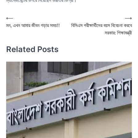
ম্যানেজমেন্টের উপরে নিয়েছেন উচ্চতর ডিগ্রী।
Post
⟵
⟶
মন, এখন আমার জীবন গড়ার সময়!!
বিসিএস পরীক্ষার্থীদের বয়স বিবেচনা করবে
navigation
সরকার: শিক্ষামন্ত্রী
Related Posts