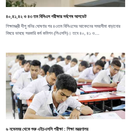
৪০,৪১,৪২ ও ৪৩ তম বিসিএস পরীক্ষার সর্বশেষ আপডেট
শিক্ষামন্ত্রী দীপু মনির ঘোষণার পর ৪৩তম বিসিএসের আবেদনের সময়সীমা বাড়ানোর
বিষয়ে ভাবছে সরকারি কর্ম কমিশন (পিএসসি)। তবে ৪০, ৪১ ও…
৬ নভেম্বর থেকে শুরু এইচএসসি পরীক্ষা : শিক্ষা মন্ত্রণালয়