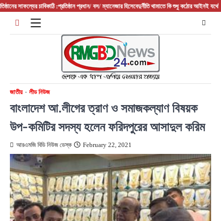
Skip
র সাফল্যের চাবিকাঠি :প্রতিষ্ঠান প্রধান/ বস/ ম্যানেজার হিসেবে
দুর্নীতি থামাতে কি শুধু কঠোর আইনই যথেষ্ট?
ফরিদপু
to
content
জাতীয়
লীড নিউজ
বাংলাদেশ আ.লীগের ত্রাণ ও সমাজকল্যাণ বিষয়ক
উপ-কমিটির সদস্য হলেন ফরিদপুরের আসাদুল করিম
আরএমজি বিডি নিউজ ডেস্ক
February 22, 2021