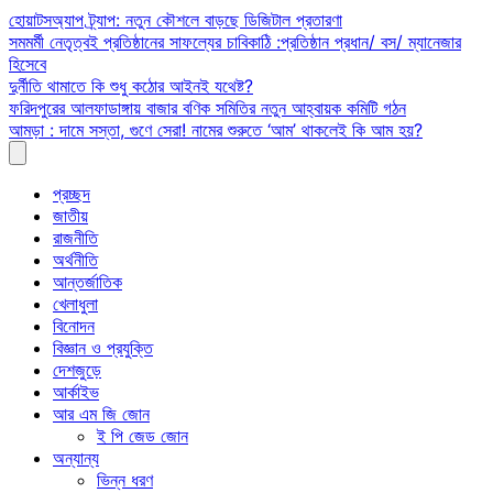
Skip
হোয়াটসঅ্যাপ ট্র্যাপ: নতুন কৌশলে বাড়ছে ডিজিটাল প্রতারণা
to
সমমর্মী নেতৃত্বই প্রতিষ্ঠানের সাফল্যের চাবিকাঠি :প্রতিষ্ঠান প্রধান/ বস/ ম্যানেজার
content
হিসেবে
দুর্নীতি থামাতে কি শুধু কঠোর আইনই যথেষ্ট?
ফরিদপুরের আলফাডাঙ্গায় বাজার বণিক সমিতির নতুন আহ্বায়ক কমিটি গঠন
আমড়া : দামে সস্তা, গুণে সেরা! নামের শুরুতে ‘আম’ থাকলেই কি আম হয়?
প্রচ্ছদ
জাতীয়
রাজনীতি
অর্থনীতি
আন্তর্জাতিক
খেলাধুলা
বিনোদন
বিজ্ঞান ও প্রযুক্তি
দেশজুড়ে
আর্কাইভ
আর এম জি জোন
ই পি জেড জোন
অন্যান্য
ভিন্ন ধরণ