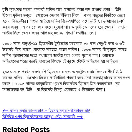
কৃষি ব্যাংকের সাবেক কর্মকর্তা সাকিব আল হাসানের বাবার নাম মাশরুর রেজা। তিনি
ছিলেন ফুটবল ভক্ত। খেলতেন জেলার বিভিন্ন লিগে। বাবার পছন্দের বিপরীতে ছেলে
হলেন ক্রিকেটার। মাগুরা মাতিয়ে সাকিব বিকেএসপিতে এসে ভর্তি হন ৬ মাসের কোর্স
করার জন্য। মাত্র ১৫ বছর বয়সে সুযোগ পান অনূর্ধ্ব-১৯ দলের হয়ে খেলার। এছাড়া
জাতীয় লিগে খেলার জন্য তালিকাভুক্ত হন খুলনা বিভাগীয় দলে।
২০০৫ সালে অনূর্ধ্ব-১৯ ত্রিদেশীয় টুর্নামেন্টের ফাইনালে ৮৬ বলে সেঞ্চুরি করে ও ৩টি
উইকেট নিয়ে দলকে জেতাতে সহায়তা করেন সাকিব। ২০০৬ সালের জিম্বাবুয়ে সফরে
সাকিব প্রথমবারের মতো বাংলাদেশ জাতীয় দলে খেলার সুযোগ পান। ওয়ানডে
অভিষেকের পরের বছরই ভারতের বিপক্ষে চট্টগ্রামে টেস্টে অভিষেক হয় সাকিবের।
২০০৯ সালে প্রথম বাংলাদেশি হিসেবে ওয়ানডে অলরাউন্ডার র্যাং কিংয়ের শীর্ষে উঠে
আসেন সাকিব। টেস্টেও নিজের কার্যকারিতা প্রমাণ করে সেরা অলরাউন্ডারের আসন দখল
করেন। ২০১৫ সালের জানুয়ারিতে প্রথম ক্রিকেটার হিসেবে তিন ফরম্যাটেই সেরা
অলরাউন্ডার হন তিনি। যা ক্রিকেট বিশ্বে একমাত্র ও বিস্ময়কর ঘটনা।
Post
⟵
রাগের ন্যায় আগুন নাই – হিংসার ন্যায় গ্রাসকারক নাই
বিসিবি’র ওপর ক্রিকেটারদের আস্থা নেই: মাশরাফী
⟶
navigation
Related Posts