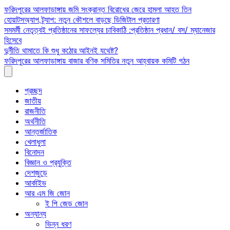
Skip
ফরিদপুরের আলফাডাঙ্গায় জমি সংক্রান্ত বিরোধের জেরে হামলা আহত তিন
to
হোয়াটসঅ্যাপ ট্র্যাপ: নতুন কৌশলে বাড়ছে ডিজিটাল প্রতারণা
content
সমমর্মী নেতৃত্বই প্রতিষ্ঠানের সাফল্যের চাবিকাঠি :প্রতিষ্ঠান প্রধান/ বস/ ম্যানেজার
হিসেবে
দুর্নীতি থামাতে কি শুধু কঠোর আইনই যথেষ্ট?
ফরিদপুরের আলফাডাঙ্গায় বাজার বণিক সমিতির নতুন আহ্বায়ক কমিটি গঠন
প্রচ্ছদ
জাতীয়
রাজনীতি
অর্থনীতি
আন্তর্জাতিক
খেলাধুলা
বিনোদন
বিজ্ঞান ও প্রযুক্তি
দেশজুড়ে
আর্কাইভ
আর এম জি জোন
ই পি জেড জোন
অন্যান্য
ভিন্ন ধরণ