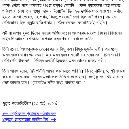
থাকে, সেটার সঙ্গে গবেষণায় পাওয়া তথ্যও মেলেনি। যেমন প্যাকেটের গায়ে লবণের
পরিমাণ যা লেখা তার মধ্যে ‘আন্ডার রিপোর্টেড’ ছিল ৬৬ দশমিক সাত শতাংশ। অর্থাৎ,
হয়তো আমরা পেয়েছি ১২ গ্রাম, কিন্তু প্যাকেটে লেখা ছিল আট গ্রাম। এভাবে
বেশিরভাগই ছিল অ্যান্ডার রিপোর্টেড। সঠিক লেবেল কোনোটাতেই পাইনি।’
এই গবেষণায় যুক্ত ছিলেন স্বাস্থ্য অধিদফতরের অসংক্রামক রোগ নিয়ন্ত্রণ বিভাগের
লাইন ডিরেক্টর ও মেডিসিন বিশেষজ্ঞ অধ্যাপক ডা. রোবেদ আমিন।
তিনি বলেন, ‘অসংক্রামক রোগের জন্যে কিছু কমন রিস্ক ফ্যাক্টর দায়ী। এর মধ্যে
অস্বাস্থ্যকর খাবার অন্যতম। আর অস্বাস্থ্যকর মানেই এর মধ্যে লবণ, চিনি ও চর্বি
বেশি বেশি থাকবেই। বিভিন্ন এনার্জি ড্রিংকও এসব রোগের জন্যে দায়ী।’
তিনি আরও বলেন, ‘সল্ট পলিসি আমরা শুরু করতে পারিনি। কিন্তু থাইল্যান্ড, শ্রীলংকায়
রয়েছে। আমাদেরও নিজস্ব একটা লবণ নীতি থাকতে হবে। কতটুকু লবণ খাওয়া যাবে
সেটা জানতে হবে। প্যাকেটেও সঠিক তথ্য থাকতে হবে।’
সূত্র: বাংলাট্রিবিউন (১৩ মার্চ, ২০২২)
Post
⟵
শ্রেণিকক্ষে পুরোদমে পাঠদান শুরু
‘স্বেচ্ছা রক্তদাতারা মানবিক বীর’
⟶
navigation