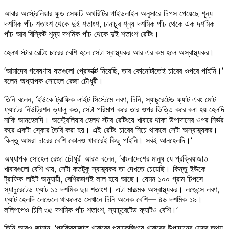
আবার অস্ট্রেলিয়ার ফুড সেফটি অথরিটির গাইডলাইন অনুসারে চিপস পেয়েছে শূন্য
দশমিক পাঁচ শতাংশ থেকে দুই শতাংশ, চানাচুর শূন্য দশমিক পাঁচ থেকে এক দশমিক
পাঁচ আর বিস্কিট শূন্য দশমিক পাঁচ থেকে দুই শতাংশ রেটিং।
হেলথ স্টার রেটিং চারের বেশি হলে সেটা স্বাস্থ্যকর আর এর কম হলে অস্বাস্থ্যকর।
‘আমাদের গবেষণায় যতগুলো প্রোডাক্ট নিয়েছি, তার কোনোটাতেই চারের ওপরে পাইনি।’
বলেন অধ্যাপক সোহেল রেজা চৌধুরী।
তিনি বলেন, ‘ইউকে ট্রাফিক লাইট সিস্টেমে লবণ, চিনি, স্যাচুরেটেড ফ্যাট এবং মোট
ফ্যাটের নিউট্রিশন ভ্যালু কত, সেটা পরিমাপ করে তার ওপর ভিত্তি করে বলা হয় হেলদি
নাকি আনহেলদি। অস্ট্রেলিয়ার হেলথ স্টার রেটিংয়ে খাবারে থাকা উপাদানের ওপর নির্ভর
করে একটা স্কোর তৈরি করা হয়। এই রেটিং চারের নিচে থাকলে সেটা অস্বাস্থ্যকর।
কিন্তু আমরা চারের বেশি কোনও খাবারেই কিছু পাইনি। সবই আনহেলদি।’
অধ্যাপক সোহেল রেজা চৌধুরী আরও বলেন, ‘বাংলাদেশের মানুষ যে প্রক্রিয়াজাত
খাবারগুলো বেশি খায়, সেটা কতটুকু স্বাস্থ্যকর তা দেখতে চেয়েছি। কিন্তু ইউকে
ট্রাফিক লাইট অনুযায়ী, বেশিরভাগই লাল হয়ে আছে। যেমন ১০০ গ্রাম চিপসে
স্যাচুরেটেড ফ্যাট ১১ দশমিক ছয় শতাংশ। এটা মারাত্মক অস্বাস্থ্যকর। লজেন্সে লবণ,
ফ্যাট হেলদি লেভেলে থাকলেও সেখানে চিনি অনেক বেশি— ৪৬ দশমিক ১৯।
ললিপপেও চিনি ৩৫ দশমিক পাঁচ শতাংশ, স্যাচুরেটেড ফ্যাটও বেশি।’
তিনি আরও জানান, ‘প্রক্রিয়াজাত খাবারের প্যাকেজিংয়ে খাবারের উপাদানের যেসব তথ্য