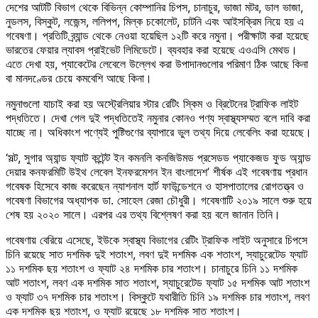
দেশের আটটি বিভাগ থেকে বিভিন্ন কোম্পানির চিপস, চানাচুর, ভাজা মটর, ডাল ভাজা,
নুডলস, বিস্কুট, লজেন্স, ললিপপ, মিল্ক চকোলেট, চাটনি এবং আইসক্রিম নিয়ে হয় এ
গবেষণা। প্রতিটি ব্র্যান্ড থেকে নেওয়া হয়েছিল ১২টি করে নমুনা। পরীক্ষাটা করা হয়েছে
ভারতের ফেয়ার ল্যাবস প্রাইভেট লিমিডেটে। ব্যবহার করা হয়েছে এওএসি মেথড।
এতে দেখা হয়, প্যাকেটের লেবেলে উল্লেখ করা উপাদানগুলোর পরিমাণ ঠিক আছে কিনা
বা মানদণ্ডের চেয়ে কমবেশি আছে কিনা।
নমুনাগুলো যাচাই করা হয় অস্ট্রেলিয়ার স্টার রেটিং স্কিম ও ব্রিটেনের ট্রাফিক লাইট
পদ্ধতিতে। দেখা গেল দুই পদ্ধতিতেই নমুনার কোনও পণ্য স্বাস্থ্যসম্মত বলে দাবি করা
যাচ্ছে না। অধিকাংশ পণ্যেই পুষ্টিগুণের ব্যাপারে ভুল তথ্য দিয়ে লেবেলিং করা হয়েছে।
‘সল্ট, সুগার অ্যান্ড ফ্যাট কন্টেন্ট ইন কমনলি কনজিউমড প্রসেডড প্যাকেজড ফুড অ্যান্ড
দেয়ার কনফরমিটি উইথ লেবেল ইনফরমেশন ইন বাংলাদেশ’ শীর্ষক এই গবেষণায় প্রধান
গবেষক হিসেবে কাজ করেছেন ন্যাশনাল হার্ট ফাউন্ডেশনে ও হাসপাতালের রোগতত্ত্ব ও
গবেষণা বিভাগের অধ্যাপক ডা. সোহেল রেজা চৌধুরী। গবেষণাটি ২০১৯ সালে শুরু হয়ে
শেষ হয় ২০২০ সালে। এরপর এর তথ্য বিশ্লেষণ করা হয় বলে জানান তিনি।
গবেষণায় বেরিয়ে এসেছে, ইউকে স্বাস্থ্য বিভাগের রেটিং ট্রাফিক লাইট অনুসারে চিপসে
চিনি রয়েছে সাত দশমিক দুই শতাংশ, লবণ দুই দশমিক এক শতাংশ, স্যাচুরেটেড ফ্যাট
১১ দশমিক ছয় শতাংশ ও ফ্যাট ২৪ দশমিক চার শতাংশ। চানাচুরে চিনি ১১ দশমিক
আট শতাংশ, লবণ এক দশমিক সাত শতাংশ, স্যাচুরেটেড ফ্যাট ১৫ দশমিক আট শতাংশ
ও ফ্যাট ৩৭ দশমিক চার শতাংশ। বিস্কুটে যথারীতি চিনি ১৯ দশমিক চার শতাংশ, লবণ
এক দশমিক ছয় শতাংশ, ও ফ্যাট রয়েছে ১৮ দশমিক সাত শতাংশ।