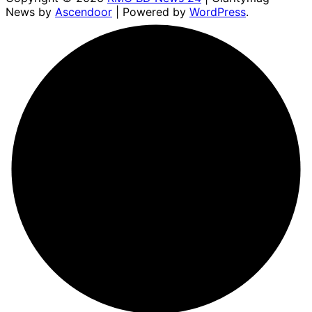
News by
Ascendoor
| Powered by
WordPress
.