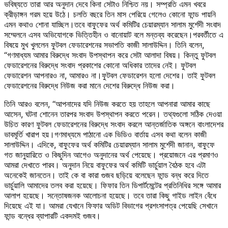
ভবিষ্যতে তারা আর অনুদান দেবে কিনা সেটাও নিশ্চিত নয়। সম্প্রতি এমন খবরে
ক্রীড়াঙ্গন গরম হয়ে উঠে। চলতি বছরে তিন মাস পেরিয়ে গেলেও কোনো ফান্ড পায়নি
এমন কথাও শোনা যাচ্ছিল।তবে বাফুফের অর্থ কমিটির চেয়ারম্যান সালাম মুর্শেদী সংবাদ
সম্মেলনে এসব অভিযোগকে ভিত্তিহীন ও বানোয়াট বলে মন্তব্য করেছেন।পরবর্তীতে এ
বিষয়ে মুখ খুললেন ফুটবল ফেডারেশনের সভাপতি কাজী সালাউদ্দিন। তিনি বলেন,
“গণমাধ্যম আমার বিরুদ্ধে সংবাদ উপস্থাপন করে সেটা আলাদা বিষয়। কিন্তু ফুটবল
ফেডারেশনের বিরুদ্ধে সংবাদ প্রকাশের কোনো অধিকার তাদের নেই। ফুটবল
ফেডারেশন আপনারও না, আমারও না।ফুটবল ফেডারেশন হলো দেশের। তাই ফুটবল
ফেডারেশনের বিরুদ্ধে নিউজ করা মানে দেশের বিরুদ্ধে নিউজ করা।
তিনি আরও বলেন, “আপনাদের যদি নিউজ করতে হয় তাহলে আপনারা আমার কাছে
আসেন, ঘটনা শোনেন তারপর সংবাদ উপস্থাপন করতে পরেন। তথ্যগুলো সঠিক দেওয়া
উচিত কারণ ফুটবল ফেডারেশনের বিরুদ্ধে সংবাদ করলে আন্তর্জাতিক অঙ্গনে বাংলাদেশর
ভাবমূর্তি খারাপ হয়।গণমাধ্যমে পাঠানো এক ভিডিও বার্তায় এসব কথা বলেন কাজী
সালাউদ্দিন। এদিকে, বাফুফের অর্থ কমিটির চেয়ারম্যান সালাম মুর্শেদী জানান, বাফুফে
গত জানুয়ারিতে ও কিছুদিন আগেও অনুদানের অর্থ পেয়েছে। প্রয়োজনে এর প্রমাণও
আমরা দেখাতে পারব। অনুদান নিয়ে বাফুফের অর্থ কমিটি ভার্চুয়াল বৈঠক হবে এটা
অনেকেই জানতেন। তাই কে বা কারা গুজব ছড়িয়ে বলেছেন ফান্ড বন্ধ করে দিতে
ভার্চুয়ালি আমাদের তলব করা হয়েছে। ফিফার তিন ডিপার্টমেন্টের প্রতিনিধির সঙ্গে আমার
আলাপ হয়েছে। সন্তোষজনক আলোচনা হয়েছে। তবে তারা কিছু গাইড লাইন বেঁধে
দিয়েছে এই যা। আমরা যেখানে ফিফার অডিট বিভাগের প্রশংসাপত্র পেয়েছি সেখানে
ফান্ড বন্ধের ব্যাপারটি একদমই গুজব।