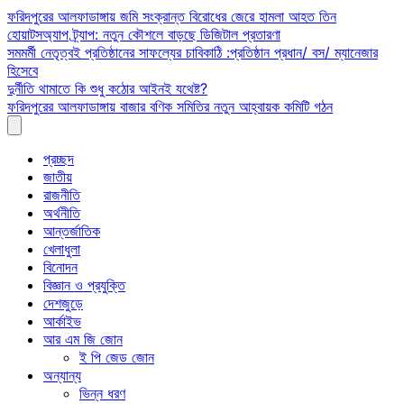
Skip
ফরিদপুরের আলফাডাঙ্গায় জমি সংক্রান্ত বিরোধের জেরে হামলা আহত তিন
to
হোয়াটসঅ্যাপ ট্র্যাপ: নতুন কৌশলে বাড়ছে ডিজিটাল প্রতারণা
content
সমমর্মী নেতৃত্বই প্রতিষ্ঠানের সাফল্যের চাবিকাঠি :প্রতিষ্ঠান প্রধান/ বস/ ম্যানেজার
হিসেবে
দুর্নীতি থামাতে কি শুধু কঠোর আইনই যথেষ্ট?
ফরিদপুরের আলফাডাঙ্গায় বাজার বণিক সমিতির নতুন আহ্বায়ক কমিটি গঠন
প্রচ্ছদ
জাতীয়
রাজনীতি
অর্থনীতি
আন্তর্জাতিক
খেলাধুলা
বিনোদন
বিজ্ঞান ও প্রযুক্তি
দেশজুড়ে
আর্কাইভ
আর এম জি জোন
ই পি জেড জোন
অন্যান্য
ভিন্ন ধরণ