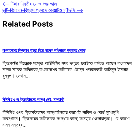
Post
⟵
টিকার দ্বিতীয় ডোজ শুরু আজ
ছুটি-বিনোদন-বিশ্র্র্র্রাম প্রসঙ্গে কোয়ান্টাম দৃষ্টিভঙ্গি
⟶
navigation
Related Posts
বাংলাদেশের বিশ্বকাপ যাত্রা নিয়ে সাবেক অধিনায়ক বুলবুলের ক্ষোভ
ক্রিকেটের নিয়ন্ত্রক সংস্থা আইসিসির সদর দপ্তর দুবাইতে কর্মরত আছেন বাংলাদেশ
দলের সাবেক অধিনায়ক,বাংলাদেশের অভিষেক টেস্তে শতরানকারী আমিনুল ইসলাম
বুলবুল। সেখান…
বিসিবি’র ওপর ক্রিকেটারদের আস্থা নেই: মাশরাফী
বিসিবি’র ওপর ক্রিকেটারদের আস্থাহীনতার কারণেই সাকিব ও বোর্ড মুখোমুখি
অবস্থানে। ক্রিকেটের অভিভাবক সংস্থার কাছে অসহায় খেলোয়াড়রা। যে কারণে
এমন মন্তব্য…