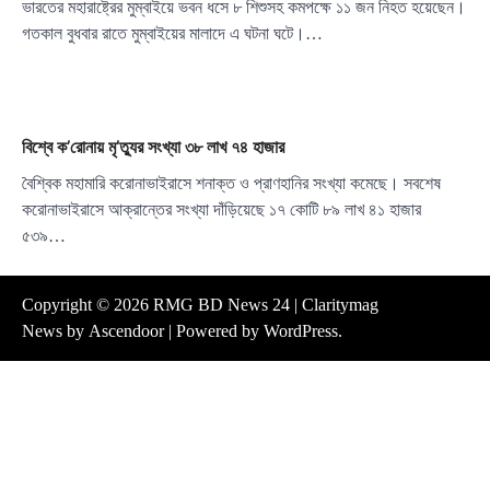
ভারতের মহারাষ্ট্রের মুম্বাইয়ে ভবন ধসে ৮ শিশুসহ কমপক্ষে ১১ জন নিহত হয়েছেন।
গতকাল বুধবার রাতে মুম্বাইয়ের মালাদে এ ঘটনা ঘটে।…
বিশ্বে ক’রোনায় মৃ’ত্যুর সংখ্যা ৩৮ লাখ ৭৪ হাজার
বৈশ্বিক মহামারি করোনাভাইরাসে শনাক্ত ও প্রাণহানির সংখ্যা কমেছে। সবশেষ
করোনাভাইরাসে আক্রান্তের সংখ্যা দাঁড়িয়েছে ১৭ কোটি ৮৯ লাখ ৪১ হাজার
৫৩৯…
Copyright © 2026
RMG BD News 24
| Claritymag
News by
Ascendoor
| Powered by
WordPress
.