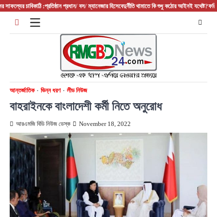
Skip
ফল্যের চাবিকাঠি :প্রতিষ্ঠান প্রধান/ বস/ ম্যানেজার হিসেবে
দুর্নীতি থামাতে কি শুধু কঠোর আইনই যথেষ্ট?
ফরিদপুরের 
to
content
আন্তর্জাতিক
ভিন্ন ধরণ
লীড নিউজ
বাহরাইনকে বাংলাদেশী কর্মী নিতে অনুরোধ
আরএমজি বিডি নিউজ ডেস্ক
November 18, 2022