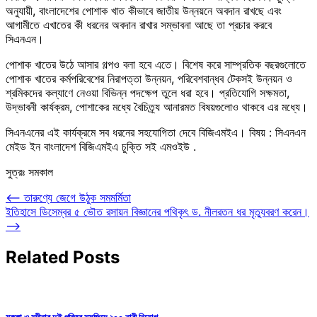
অনুযায়ী, বাংলাদেশের পোশাক খাত কীভাবে জাতীয় উন্নয়নে অবদান রাখছে এবং
আগামীতে এখাতের কী ধরনের অবদান রাখার সম্ভাবনা আছে তা প্রচার করবে
সিএনএন।
পোশাক খাতের উঠে আসার গল্পও বলা হবে এতে। বিশেষ করে সাম্প্রতিক বছরগুলোতে
পোশাক খাতের কর্মপরিবেশের নিরাপত্তা উন্নয়ন, পরিবেশবান্ধব টেকসই উন্নয়ন ও
শ্রমিকদের কল্যাণে নেওয়া বিভিন্ন পদক্ষেপ তুলে ধরা হবে। প্রতিযোগি সক্ষমতা,
উদ্ভাবনী কার্যক্রম, পোশাকের মধ্যে বৈচিত্র্য আনারমত বিষয়গুলোও থাকবে এর মধ্যে।
সিএনএনের এই কার্যক্রমে সব ধরনের সহযোগিতা দেবে বিজিএমইএ। বিষয় : সিএনএন
মেইড ইন বাংলাদেশ বিজিএমইএ চুক্তি সই এমওইউ .
সুত্রঃ সমকাল
Post
⟵
তারুণ্যে জেগে উঠুক সমমর্মিতা
ইতিহাসে ডিসেম্বর ৫ ভৌত রসায়ন বিজ্ঞানের পথিকৃৎ ড. নীলরতন ধর মৃত্যুবরণ করেন।
navigation
⟶
Related Posts
মক্কা ও মদীনার দুই পবিত্র মসজিদে ২০০ নারী নিয়োগ