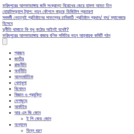
Skip
ফরিদপুরের আলফাডাঙ্গায় জমি সংক্রান্ত বিরোধের জেরে হামলা আহত তিন
to
হোয়াটসঅ্যাপ ট্র্যাপ: নতুন কৌশলে বাড়ছে ডিজিটাল প্রতারণা
content
সমমর্মী নেতৃত্বই প্রতিষ্ঠানের সাফল্যের চাবিকাঠি :প্রতিষ্ঠান প্রধান/ বস/ ম্যানেজার
হিসেবে
দুর্নীতি থামাতে কি শুধু কঠোর আইনই যথেষ্ট?
ফরিদপুরের আলফাডাঙ্গায় বাজার বণিক সমিতির নতুন আহ্বায়ক কমিটি গঠন
প্রচ্ছদ
জাতীয়
রাজনীতি
অর্থনীতি
আন্তর্জাতিক
খেলাধুলা
বিনোদন
বিজ্ঞান ও প্রযুক্তি
দেশজুড়ে
আর্কাইভ
আর এম জি জোন
ই পি জেড জোন
অন্যান্য
ভিন্ন ধরণ