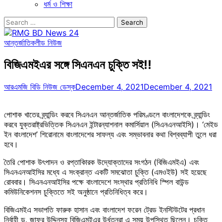
ধর্ম ও শিক্ষা
Search
for:
আন্তর্জাতিক
লীড নিউজ
বিজিএমইএর সঙ্গে সিএনএন চুক্তি সই!!
আরএমজি বিডি নিউজ ডেস্ক
December 4, 2021
December 4, 2021
পোশাক খাতের ব্র্যান্ডিং করবে সিএনএন আন্তর্জাতিক পরিমণ্ডলে বাংলাদেশকে ব্র্যান্ডিং
করবে যুক্তরাষ্ট্রভিত্তিক সিএনএন ইন্টারন্যাশনাল কমার্সিয়াল (সিএনএনআইসি)। ‘মেইড
ইন বাংলাদেশ’ শিরোনামে বাংলাদেশের সাফল্য এবং সম্ভাবনার কথা বিশ্বব্যাপী তুলে ধরা
হবে।
তৈরি পোশাক উৎপাদন ও রপ্তাকিারক উদ্যোক্তাদের সংগঠন (বিজিএমইএ) এবং
সিএনএনআইসির মধ্যে এ সংক্রান্ত একটি সমঝোতা চুক্তি (এমওইউ) সই হয়েছে
রোববার। সিএনএনআইসির পক্ষে বাংলাদেশে সংস্থার প্রতিনিধি স্পিল বাউন্ড
কমিউনিকেশনস চুক্তিতে সই অনুষ্ঠানে প্রতিনিধিত্ব করে।
বিজিএমইএ সভাপতি ফারুক হাসান এবং বাংলাদেশ ফরেন ট্রেড ইনস্টিউটের প্রধান
নির্বাহী ড. জাফর উদ্দিনসহ বিজিএমইএর উর্ধতনরা এ সময় উপস্থিত ছিলেন। চুক্তি