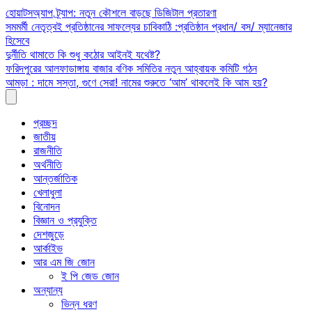
Skip
হোয়াটসঅ্যাপ ট্র্যাপ: নতুন কৌশলে বাড়ছে ডিজিটাল প্রতারণা
to
সমমর্মী নেতৃত্বই প্রতিষ্ঠানের সাফল্যের চাবিকাঠি :প্রতিষ্ঠান প্রধান/ বস/ ম্যানেজার
content
হিসেবে
দুর্নীতি থামাতে কি শুধু কঠোর আইনই যথেষ্ট?
ফরিদপুরের আলফাডাঙ্গায় বাজার বণিক সমিতির নতুন আহ্বায়ক কমিটি গঠন
আমড়া : দামে সস্তা, গুণে সেরা! নামের শুরুতে ‘আম’ থাকলেই কি আম হয়?
প্রচ্ছদ
জাতীয়
রাজনীতি
অর্থনীতি
আন্তর্জাতিক
খেলাধুলা
বিনোদন
বিজ্ঞান ও প্রযুক্তি
দেশজুড়ে
আর্কাইভ
আর এম জি জোন
ই পি জেড জোন
অন্যান্য
ভিন্ন ধরণ