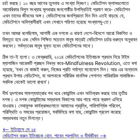
চর্চা করছে। ১০ বছর আগের তুলনায় এ সংখ্যা দ্বিগুণ। মেডিটেশন ক্লাসগুলোতে
আমেরিকার বিপুল সংখ্যায় মূলধারার জনগোষ্ঠীর উপস্থিতিই প্রমাণ করে- মেডিটেশন
এখন তাদের জীবনের অঙ্গ। মেডিটেশনের জনপ্রিয়তা দিন দিন এতই বাড়ছে যে,
মেডিটেশনে অবিশ্বাসীরাই এখন সেখানে পরিণত হয়েছে সংখ্যালঘু-তে।
তখন আমরা বলেছিলাম, আগামী এক দশকে এ ধারণা দেশে-বিদেশে আরো বিকশিত ও
বিস্তৃত হবে এবং সেদিন শিক্ষিত সচেতন মানুষ মাত্রই মেডিটেশন চর্চার গুরুত্ব অনুধাবন
করবেন। সর্বস্তরের মানুষ যুক্ত হবেন মেডিটেশনের সাথে।
ঠিক তা-ই হলো। ৩ ফেব্রুয়ারি, ২০১৪ মেডিটেশনের ইতিবাচক প্রভাব নিয়ে টাইম
ম্যাগাজিন আরেকটি প্রচ্ছদ নিবন্ধ করে-Mindfulness Revolution, এতে বলা
হয়েছে, ‘যখন যে কাজই করুন, নিজের প্রতি পর্যাপ্ত মনোযোগ দিন। আর এর অন্যতম
প্রধান উপায় মেডিটেশন, যা আপনাকে শারীরিক মানসিক পেশাগত পারিবারিক সামাজিক-
সবদিক থেকেই ভালো রাখবে’।
দীর্ঘ দুদশকের সাফল্যযাত্রার পথ ধরে কোয়ান্টাম এখন অতিক্রম করছে তার তৃতীয়
দশক। এ দশক কোয়ান্টামের সম্ভাবনা বিকাশের আর পায়ে পায়ে ক্রমশ এগিয়ে
যাওয়ার। সেবামূলক কার্যক্রমগুলোতে আমাদের প্রবৃদ্ধি, পারিপার্শ্বিক পরিবেশ,
পরিস্থিতি ও সময়ের প্রয়োজন, সবমিলিয়ে বলা যায়, কোয়ান্টাম প্রবেশ করেছে
সম্ভাবনার নতুন দিগন্তে।
Post
⟵
ইতিহাসে মে ২৫
মেডিটেশন করুন ইতিবাচক হোন, পাবেন প্রশান্তি ও দীর্ঘজীবন
⟶
navigation