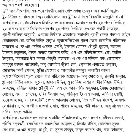
৩২ জন প্রার্থী হয়েছেন।
দু’টি মনোনীত পরিচালক পদে প্রার্থী দেয়নি গোপালগঞ্জ চেম্বার অব কমার্স অ্যান্ড
ইন্ডাস্ট্রিজ ও বাংলাদেশ অ্যাসোসিয়েশন অব ইন্টারন্যাশনাল রিক্রুটিং এজেন্সি-বায়রা।
অপরদিকে ভোটের মাধ্যমে নির্বাচিত হওয়ার জন্য চেম্বার গ্রুপের ২৩ পদের বিপরীতে
২৩ জন ও অ্যাসোসিয়েশন গ্রুপের ২৩ পদের বিপরীতে ২৩ জন প্রার্থী হয়েছেন।
প্রার্থী তালিকা অনুযায়ী, এবারের নির্বাচনে একমাত্র সভাপতি প্রার্থী বেঙ্গল গ্রুপের ভাইস
চেয়ারম্যান মো. জসিম উদ্দিন ছাড়াও অ্যাসোসিয়েশন গ্রুপ থেকে মনোনীত পরিচালক
হয়েছেন এ কে এম সেলিম ওসমান এমপি, ইকবাল হোসেন চৌধুরী জুয়েল, নজরুল
ইসলাম মজুমদার, সৈয়দ সাদাত আলমাস কবির, এস এম সফিউজ্জামান, মো. আমিন
উল্লাহ, আনোয়ার উল আলম চৌধুরী পারভেজ, এ কে এম মনিরুল হক, মোহাম্মাদ
মাহবুবুর রহমান পাটোয়ারী, আবু হোসাইন ভূঁইয়া রানা, খোন্দকার এনায়েত উল্লাহ,
মোহাম্মদ আলী খোকন, মুনির হোসেন ও আলমগীর শামসুল আলামিন কাজল।
অ্যাসোসিয়েশন গ্রুপ থেকে যারা পরিচালক হয়েছেন- আবু মোতালেব, রব্বানী জব্বার,
খন্দকার মনিউর রহমান জুয়েল, জামাল উদ্দিন, মুনতাকিম আশরাফ, মীর নিজাম উদ্দিন
আহমেদ, রাশিদুল হাসান চৌধুরী রনি, এম জে আর নাসির মজুমদার, সৈয়দ মোয়াজ্জেম
হোসেন, এম এ মোমেন, হাবিব উল্লাহ ডন, শফিকুল ইসলাম ভরসা, আমিন হেলালী,
হাফেজ হারুন, ড. ফেরদৌসী বেগম, আমজাদ হোসেন, নিজাম উদ্দিন রাজেশ, আসলাম
সেরনিয়াবাদ, ড. কাজী এরতেজা হাসান, শাহিন আহমেদ, শমী কায়সার, আবু নাসের ও ড.
নাদিয়া বিনতে আমিন।
অপরদিকে চেম্বার গ্রুপ থেকে মনোনীত পরিচালকরা হলেন- জশোধা জীবন দেবনাথ,
প্রীতি চক্রবর্তী, সেরনিয়াবাদ ময়নউদ্দিন আব্দুল্লাহ, নিজাম উদ্দিন, মোহাম্মদ নুরুন
নেওয়াজ, এ এম মাহবুব চৌধুরী, ড. মুনাল মাহবুব, আবুল কাশেম খান, নাজ ফারহানা,