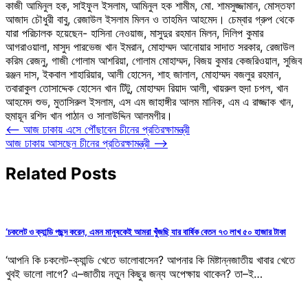
কাজী আমিনুল হক, সাইফুল ইসলাম, আমিনুল হক শামীম, মো. শামসুজ্জামান, মোস্তফা
আজাদ চৌধুরী বাবু, রেজাউল ইসলাম মিলন ও তাহমিন আহমেদ। চেম্বার গ্রুপ থেকে
যারা পরিচালক হয়েছেন- হাসিনা নেওয়াজ, মাসুদুর রহমান মিলন, দিলিপ কুমার
আগরাওয়ালা, মাসুদ পারভেজ খান ইমরান, মোহাম্মদ আনোয়ার সাদাত সরকার, রেজাউল
করিম রেজনু, গাজী গোলাম আশরিয়া, গোলাম মোহাম্মদ, বিজয় কুমার কেজরিওয়াল, সুজিব
রঞ্জন দাস, ইকবাল শাহারিয়ার, আলী হোসেন, শাহ জালাল, মোহাম্মদ বজলুর রহমান,
তবারাকুল তোসাদ্দেক হোসেন খান টিটু, মোহাম্মদ রিয়াদ আলী, খায়রুল হুদা চপল, খান
আহমেদ শুভ, মুতাসিরুল ইসলাম, এস এম জাহাঙ্গীর আলম মানিক, এম এ রাজ্জাক খান,
হুমায়ূন রশিদ খান পাঠান ও সালাউদ্দিন আলমগীর।
Post
⟵
আজ ঢাকায় এসে পৌঁছাবেন চীনের প্রতিরক্ষামন্ত্রী
আজ ঢাকায় আসছেন চীনের প্রতিরক্ষামন্ত্রী
⟶
navigation
Related Posts
‘চকলেট ও ক্যান্ডি পছন্দ করেন, এমন মানুষকেই আমরা খুঁজছি যার বার্ষিক বেতন ৭৩ লাখ ৫০ হাজার টাকা
‘আপনি কি চকলেট-ক্যান্ডি খেতে ভালোবাসেন? আপনার কি মিষ্টান্নজাতীয় খাবার খেতে
খুবই ভালো লাগে? এ–জাতীয় নতুন কিছুর জন্য অপেক্ষায় থাকেন? তা–ই…