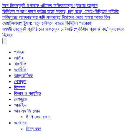
Skip
ঈদে মিলাদুন্নবী উপলক্ষে এতিমের অভিভাবকত্ব গ্রহণের আহ্বান
to
ডিজিটাল অপরাধ দমনে কঠোর হচ্ছে সরকার, চালু হচ্ছে এআই-ভিত্তিক মনিটরিং
content
ফরিদপুরের আলফাডাঙ্গায় জমি সংক্রান্ত বিরোধের জেরে হামলা আহত তিন
হোয়াটসঅ্যাপ ট্র্যাপ: নতুন কৌশলে বাড়ছে ডিজিটাল প্রতারণা
সমমর্মী নেতৃত্বই প্রতিষ্ঠানের সাফল্যের চাবিকাঠি :প্রতিষ্ঠান প্রধান/ বস/ ম্যানেজার
হিসেবে
প্রচ্ছদ
জাতীয়
রাজনীতি
অর্থনীতি
আন্তর্জাতিক
খেলাধুলা
বিনোদন
বিজ্ঞান ও প্রযুক্তি
দেশজুড়ে
আর্কাইভ
আর এম জি জোন
ই পি জেড জোন
অন্যান্য
ভিন্ন ধরণ