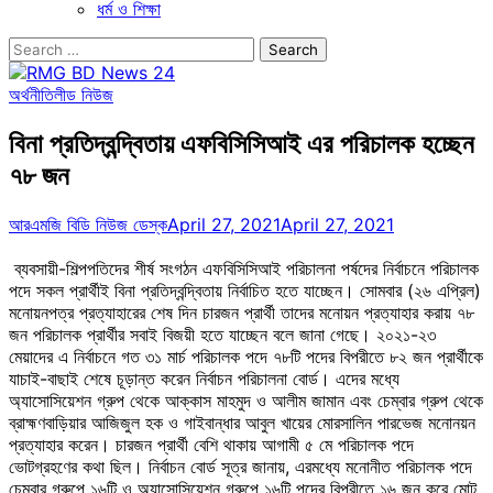
ধর্ম ও শিক্ষা
Search
for:
অর্থনীতি
লীড নিউজ
বিনা প্রতিদ্বন্দ্বিতায় এফবিসিসিআই এর পরিচালক হচ্ছেন
৭৮ জন
আরএমজি বিডি নিউজ ডেস্ক
April 27, 2021
April 27, 2021
ব্যবসায়ী-শিল্পপতিদের শীর্ষ সংগঠন এফবিসিসিআই পরিচালনা পর্ষদের নির্বাচনে পরিচালক
পদে সকল প্রার্থীই বিনা প্রতিদ্বন্দ্বিতায় নির্বাচিত হতে যাচ্ছেন। সোমবার (২৬ এপ্রিল)
মনোয়নপত্র প্রত্যাহারের শেষ দিন চারজন প্রার্থী তাদের মনোয়ন প্রত্যাহার করায় ৭৮
জন পরিচালক প্রার্থীর সবাই বিজয়ী হতে যাচ্ছেন বলে জানা গেছে। ২০২১-২৩
মেয়াদের এ নির্বাচনে গত ৩১ মার্চ পরিচালক পদে ৭৮টি পদের বিপরীতে ৮২ জন প্রার্থীকে
যাচাই-বাছাই শেষে চূড়ান্ত করেন নির্বাচন পরিচালনা বোর্ড। এদের মধ্যে
অ্যাসোসিয়েশন গ্রুপ থেকে আক্কাস মাহমুদ ও আলীম জামান এবং চেম্বার গ্রুপ থেকে
ব্রাহ্মণবাড়িয়ার আজিজুল হক ও গাইবান্ধার আবুল খায়ের মোরসালিন পারভেজ মনোনয়ন
প্রত্যাহার করেন। চারজন প্রার্থী বেশি থাকায় আগামী ৫ মে পরিচালক পদে
ভোটগ্রহণের কথা ছিল। নির্বাচন বোর্ড সূত্র জানায়, এরমধ্যে মনোনীত পরিচালক পদে
চেম্বার গ্রুপে ১৬টি ও অ্যাসোসিয়েশন গ্রুপে ১৬টি পদের বিপরীতে ১৬ জন করে মোট