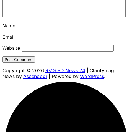
Name
Email
Website
Copyright © 2026
RMG BD News 24
| Claritymag
News by
Ascendoor
| Powered by
WordPress
.