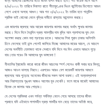
জন্য আমাদের রোঙ্গিাদের মতো জীবন যাপন করতে হবে। গত কয়েক মাসে আগে
৪/৬/২০২২ ইং তারিখে দিবাগত রাতে সীতাকুণ্ডের বিএন কন্টেইনার ডিপোতে আগুন
লেগে এখনো অলছে আগুন। আর গত ৩/৬/২০২২ ইং তারিখ হতে গার্মেন্টস
শ্রমিক ভাই বোনেরা বেতন বৃদ্ধির দাবীতে রাস্তায় আন্দোলন করছে।
এক জায়গায় জ্বলছে আর আরেক জায়গায় জালায় মরছে অর্থাৎ ক্ষুধার জালায়
মরছে। দিনে দিনে দৈনন্দিন দ্রব্য সামগ্রীর দাম বৃদ্ধি আন প্রশাসনের ঘুম যেন
অপেক্ষা করছে কোন মহা প্রণয়ের ডাকে। আগুনের শিখা পুরান ঢাকার অলিগলি
চিনে ফেলেছে তাই চান্স পেলেই জালিয়ে দিচ্ছে আমাদের মায়ের আচল, যে আচলে
দেশের অর্থনীতি হেফাজত থাকে সেখানে যদি দিনে পর দিন এভাবে আগুনে পুড়ে
যায়।তার পরেও কি আমাদের ঘুম ভাঙ্গবেনা !
নীনতলির ট্রাজেডি কারো কারো জীবন আচলের স্পর্শ পেলেও বাকী সবার ঘরে কিন্তু
আজও আওন ভালছে নিরবে। এরপরেও আরও বেশ কয়েকটি জায়গায় আগুনে
জ্বলেছে আর পুড়েছে অনেকের জীবনের সকল আশা ভরসা। এই অব্যবস্থাপনা
আর নিরাপত্তার শৃঙ্খল আজও আলোর মুখ দেখেনি। ফলে মাঝে মাঝেই আমাদের
বিবেক কে জালায় আর পোড়ায়।
যে দেশের শ্রমিকরা এখন পর্যন্ত সর্বনিম্ন বেতন পেয়ে আসছে তাদের জীবন
প্রবাহে যদি এইভাবে লাগামহীন দ্রব্য সামহীর দান বেড়ে তাদের অতিষ্ঠ করে,