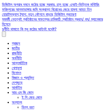
Skip
ডিজিটাল অপরাধ দমনে কঠোর হচ্ছে সরকার, চালু হচ্ছে এআই-ভিত্তিক মনিটরিং
to
ফরিদপুরের আলফাডাঙ্গায় জমি সংক্রান্ত বিরোধের জেরে হামলা আহত তিন
content
হোয়াটসঅ্যাপ ট্র্যাপ: নতুন কৌশলে বাড়ছে ডিজিটাল প্রতারণা
সমমর্মী নেতৃত্বই প্রতিষ্ঠানের সাফল্যের চাবিকাঠি :প্রতিষ্ঠান প্রধান/ বস/ ম্যানেজার
হিসেবে
দুর্নীতি থামাতে কি শুধু কঠোর আইনই যথেষ্ট?
প্রচ্ছদ
জাতীয়
রাজনীতি
অর্থনীতি
আন্তর্জাতিক
খেলাধুলা
বিনোদন
বিজ্ঞান ও প্রযুক্তি
দেশজুড়ে
আর্কাইভ
আর এম জি জোন
ই পি জেড জোন
অন্যান্য
ভিন্ন ধরণ