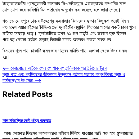
উড়োজাহাজটির প্রস্তুতকারী কানাডার ডি-হেভিল্যান্ড এয়ারক্রাফট কম্পানির সঙ্গে
যোগাযোগ করে কারিগরি টিম পাঠানোর অনুরোধ করা হয়েছে বলে জানা গেছে।
গত ১৬ মে দুপুরে ঢাকার উদ্দেশ্যে কক্সবাজার বিমানবন্দর ছাড়ার কিছুক্ষণ পরেই বিমান
বাংলাদেশ এয়ারলাইন্সের ‘বিজি-৪৩৬’ ফ্লাইটের ল্যান্ডিং গিয়ারের পাশের একটি চাকা খুলে
মাটিতে আছড়ে পড়ে। ফ্লাইটটিতে তখন ৭১ জন যাত্রী এবং দুইজন ক্রু ছিলেন।
পরে বড় কোনো দুর্ঘটনা ছাড়াই বিমানটি ঢাকায় অবতরণ করতে সক্ষম হয়।
বিমানের খুলে পড়া চাকাটি কক্সবাজার শহরের সমিতি পাড়া এলাকা থেকে উদ্ধার করা
হয়।
Post
⟵
বেনাপোলে আটকে গেল পোশাক রপ্তানিকারক প্রতিষ্ঠানের ট্রাক
শ্রম খাত এবং শ্রমিকদের জীবনমান উন্নয়নে বর্তমান সরকার বদ্ধপরিকর: শ্রম ও
navigation
কর্মসংস্থান উপদেষ্টা
⟶
Related Posts
আজ মহিমান্বিত রজনী পবিত্র শবেবরাত
আজ সোমবার দিবসের আলোকরেখা পশ্চিমে মিলিয়ে যাওয়ার পরই শুরু হবে মুসলমানের