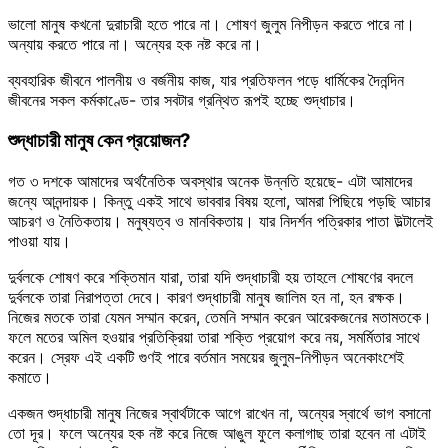
ভালো মানুষ কখনো দুরাচারী হতে পারে না। শোষণ জুলুম নিপীড়ন করতে পারে না।
অন্যায় করতে পারে না। অন্যের হক নষ্ট করে না।
ব্যবহারিক জীবনে পালনীয় ও বর্জনীয় কাজ, যার প্রতিফলন পড়ে ধার্মিকের দৈনন্দিন
জীবনের সকল কর্মকাণ্ডে- তার সবটার গ্রন্থিত রূপই হচ্ছে শুদ্ধাচার।
শুদ্ধাচারী মানুষ কেন প্রয়োজন?
গত ৩ দশকে আমাদের অর্থনৈতিক অবস্থার অনেক উন্নতি হয়েছে- এটা আমাদের
জন্যে আনন্দায়ক। কিন্তু একই সাথে ভাববার বিষয় হলো, আমরা পিছিয়ে পড়ছি আচার
আচরণ ও নৈতিকতায়। মনুষ্যত্ব ও মানবিকতায়। যার নিদর্শন পত্রিকার পাতা উল্টালেই
পাওয়া যায়।
দুর্বলকে শোষণ করে শক্তিমান যারা, তারা যদি শুদ্ধাচারী হয় তাহলে শোষণের বদলে
দুর্বলকে তারা নিরাপত্তা দেবে। কারণ শুদ্ধাচারী মানুষ জালিম হন না, হন রক্ষক।
নিজের মতকে তারা যেমন সম্মান করেন, তেমনি সম্মান করেন আরেকজনের মতামতকে।
ফলে মতের অমিল হওয়ার প্রতিক্রিয়া তারা শক্তি প্রয়োগ করে নয়, সমর্মিতার সাথে
করেন। স্রেফ এই একটি গুণই পারে বর্তমান সময়ের জুলুম-নিপীড়ন অনেকাংশেই
কমাতে।
একজন শুদ্ধাচারী মানুষ নিজের স্বার্থটাকে আগে রাখেন না, অন্যের স্বার্থে ভাগ বসানো
তো দূর। ফলে অন্যের হক নষ্ট করে নিজে আঙুল ফুলে কলাগাছ তারা হবেন না এটাই