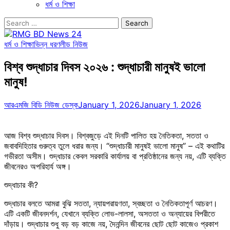
ধর্ম ও শিক্ষা
Search
for:
ধর্ম ও শিক্ষা
ভিন্ন ধরণ
লীড নিউজ
বিশ্ব শুদ্ধাচার দিবস ২০২৬ : শুদ্ধাচারী মানুষই ভালো
মানুষ!
আরএমজি বিডি নিউজ ডেস্ক
January 1, 2026
January 1, 2026
আজ বিশ্ব শুদ্ধাচার দিবস। বিশ্বজুড়ে এই দিনটি পালিত হয় নৈতিকতা, সততা ও
জবাবদিহিতার গুরুত্ব তুলে ধরার জন্য। “শুদ্ধাচারী মানুষই ভালো মানুষ” – এই কথাটির
গভীরতা অসীম। শুদ্ধাচার কেবল সরকারি কার্যালয় বা প্রতিষ্ঠানের জন্য নয়, এটি ব্যক্তি
জীবনেরও অপরিহার্য অঙ্গ।
শুদ্ধাচার কী?
শুদ্ধাচার বলতে আমরা বুঝি সততা, ন্যায়পরায়ণতা, স্বচ্ছতা ও নৈতিকতাপূর্ণ আচরণ।
এটি একটি জীবনদর্শন, যেখানে ব্যক্তি লোভ-লালসা, অসততা ও অন্যায়ের বিপরীতে
দাঁড়ায়। শুদ্ধাচার শুধু বড় বড় কাজে নয়, দৈনন্দিন জীবনের ছোট ছোট কাজেও প্রকাশ