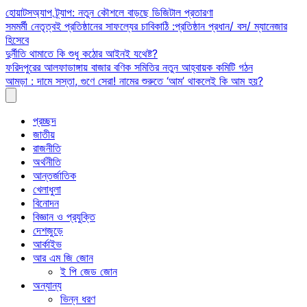
Skip
হোয়াটসঅ্যাপ ট্র্যাপ: নতুন কৌশলে বাড়ছে ডিজিটাল প্রতারণা
to
সমমর্মী নেতৃত্বই প্রতিষ্ঠানের সাফল্যের চাবিকাঠি :প্রতিষ্ঠান প্রধান/ বস/ ম্যানেজার
content
হিসেবে
দুর্নীতি থামাতে কি শুধু কঠোর আইনই যথেষ্ট?
ফরিদপুরের আলফাডাঙ্গায় বাজার বণিক সমিতির নতুন আহ্বায়ক কমিটি গঠন
আমড়া : দামে সস্তা, গুণে সেরা! নামের শুরুতে ‘আম’ থাকলেই কি আম হয়?
প্রচ্ছদ
জাতীয়
রাজনীতি
অর্থনীতি
আন্তর্জাতিক
খেলাধুলা
বিনোদন
বিজ্ঞান ও প্রযুক্তি
দেশজুড়ে
আর্কাইভ
আর এম জি জোন
ই পি জেড জোন
অন্যান্য
ভিন্ন ধরণ