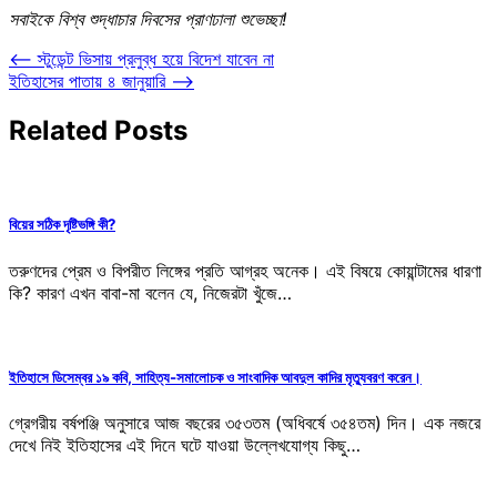
সবাইকে বিশ্ব শুদ্ধাচার দিবসের প্রাণঢালা শুভেচ্ছা!
Post
⟵
স্টুডেন্ট ভিসায় প্রলুব্ধ হয়ে বিদেশ যাবেন না
ইতিহাসের পাতায় ৪ জানুয়ারি
⟶
navigation
Related Posts
বিয়ের সঠিক দৃষ্টিভঙ্গি কী?
তরুণদের প্রেম ও বিপরীত লিঙ্গের প্রতি আগ্রহ অনেক। এই বিষয়ে কোয়ান্টামের ধারণা
কি? কারণ এখন বাবা-মা বলেন যে, নিজেরটা খুঁজে…
ইতিহাসে ডিসেম্বর ১৯ কবি, সাহিত্য-সমালোচক ও সাংবাদিক আবদুল কাদির মৃত্যুবরণ করেন।
গ্রেগরীয় বর্ষপঞ্জি অনুসারে আজ বছরের ৩৫৩তম (অধিবর্ষে ৩৫৪তম) দিন। এক নজরে
দেখে নিই ইতিহাসের এই দিনে ঘটে যাওয়া উল্লেখযোগ্য কিছু…