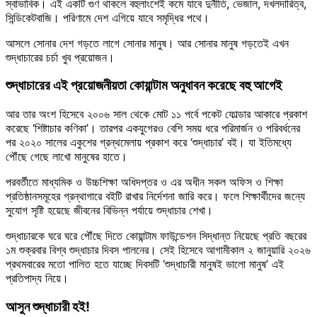
স্বাভাবিক। এই একটি গুণ থাকলে বহুলাংশেই কমে যাবে দুর্নীতি, ভেজাল, দখলদারিত্ব,
সিন্ডিকেটবাজি। পরিণামে দেশ এগিয়ে যাবে সমৃদ্ধির পথে।
আসলে সোনার দেশ গড়তে লাগে সোনার মানুষ। আর সোনার মানুষ গড়তেই এখন
শুদ্ধাচারের চর্চা খুব প্রয়োজন।
শুদ্ধাচারের এই প্রয়োজনীয়তা কোয়ান্টাম অনুধাবন করেছে বহু আগেই
আর তার অংশ হিসেবে ২০০৬ সাল থেকে মোট ১১ পর্বে পকেট ফোল্ডার আকারে প্রকাশ
করেছে ‘শিষ্টাচার কণিকা’। তারপর একযুগেরও বেশি সময় ধরে পরিমার্জন ও পরিবর্ধনের
পর ২০২০ সালের একুশের গ্রন্থমেলায় প্রকাশ করে ‘শুদ্ধাচার’ বই। যা ইতিমধ্যে
পৌঁছে গেছে লাখো মানুষের হাতে।
পরবর্তীতে মাধ্যমিক ও উচ্চশিক্ষা অধিদপ্তর ও এর অধীন সকল অফিস ও শিক্ষা
প্রতিষ্ঠানসমূহের গ্রন্থাগারে বইটি রাখার নির্দেশনা জারি করে। ফলে শিক্ষার্থীদের জন্যে
সুযোগ সৃষ্টি হয়েছে জীবনের বিভিন্ন পর্যায়ে শুদ্ধাচার শেখা।
শুদ্ধাচারকে ঘরে ঘরে পৌঁছে দিতে কোয়ান্টাম ফাউন্ডেশন সিদ্ধান্ত নিয়েছে প্রতি বছরের
১ম শুক্রবার বিশ্ব শুদ্ধাচার দিবস পালনের। সেই হিসেবে আগামীকাল ২ জানুয়ারি ২০২৬
প্রথমবারের মতো পালিত হতে যাচ্ছে দিবসটি ‘শুদ্ধাচারী মানুষই ভালো মানুষ’ এই
প্রতিপাদ্য নিয়ে।
আসুন শুদ্ধাচারী হই!