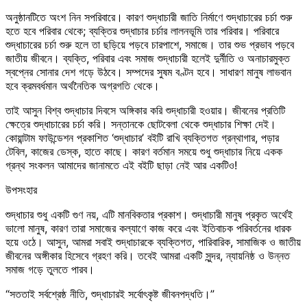
অনুষ্ঠানটিতে অংশ নিন সপরিবারে। কারণ শুদ্ধাচারী জাতি নির্মাণে শুদ্ধাচারের চর্চা শুরু
হতে হবে পরিবার থেকে; ব্যক্তির শুদ্ধাচার চর্চার লালনভূমি তার পরিবার। পরিবারে
শুদ্ধাচারের চর্চা শুরু হলে তা ছড়িয়ে পড়বে চারপাশে, সমাজে। তার শুভ প্রভাব পড়বে
জাতীয় জীবনে। ব্যক্তি, পরিবার এবং সমাজ শুদ্ধাচারী হলেই দুর্নীতি ও অনাচারমুক্ত
স্বপ্নের সোনার দেশ গড়ে উঠবে। সম্পদের সুষম বণ্টন হবে। সাধারণ মানুষ লাভবান
হবে ক্রমবর্ধমান অর্থনৈতিক অগ্রগতি থেকে।
তাই আসুন বিশ্ব শুদ্ধাচার দিবসে অঙ্গিকার করি শুদ্ধাচারী হওয়ার। জীবনের প্রতিটি
ক্ষেত্রে শুদ্ধাচারের চর্চা করি। সন্তানকে ছোটবেলা থেকে শুদ্ধাচার শিক্ষা দেই।
কোয়ান্টাম ফাউন্ডেশন প্রকাশিত ‘শুদ্ধাচার’ বইটি রাখি ব্যক্তিগত গ্রন্থাগার, পড়ার
টেবিল, কাজের ডেস্ক, হাতে কাছে। কারণ বর্তমান সময়ে শুধু শুদ্ধাচার নিয়ে একক
গ্রন্থ সংকলন আমাদের জানামতে এই বইটি ছাড়া নেই আর একটিও!
উপসংহার
শুদ্ধাচার শুধু একটি গুণ নয়, এটি মানবিকতার প্রকাশ। শুদ্ধাচারী মানুষ প্রকৃত অর্থেই
ভালো মানুষ, কারণ তারা সমাজের কল্যাণে কাজ করে এবং ইতিবাচক পরিবর্তনের ধারক
হয়ে ওঠে। আসুন, আমরা সবাই শুদ্ধাচারকে ব্যক্তিগত, পারিবারিক, সামাজিক ও জাতীয়
জীবনের অঙ্গীকার হিসেবে গ্রহণ করি। তবেই আমরা একটি সুন্দর, ন্যায়নিষ্ঠ ও উন্নত
সমাজ গড়ে তুলতে পারব।
“সততাই সর্বশ্রেষ্ঠ নীতি, শুদ্ধাচারই সর্বোৎকৃষ্ট জীবনপদ্ধতি।”