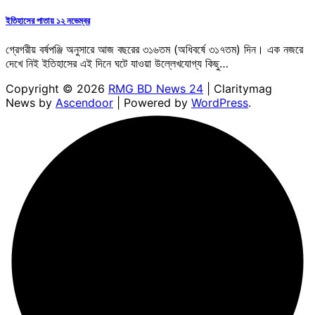
ইতিহাসের পাতায় ১২ নভেম্বর
গ্রেগরীয় বর্ষপঞ্জি অনুসারে আজ বছরের ৩১৬তম (অধিবর্ষে ৩১৭তম) দিন। এক নজরে
দেখে নিই ইতিহাসের এই দিনে ঘটে যাওয়া উল্লেখযোগ্য কিছু…
Copyright © 2026
RMG BD News 24
| Claritymag
News by
Ascendoor
| Powered by
WordPress
.