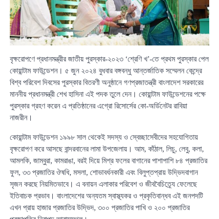
বৃক্ষরোপণে প্রধানমন্ত্রীর জাতীয় পুরস্কার-২০২৩ ‘শ্রেণি খ’-তে প্রথম পুরস্কার পেল
কোয়ান্টাম ফাউন্ডেশন। ৫ জুন ২০২৪ বুধবার বঙ্গবন্ধু আন্তর্জাতিক সম্মেলন কেন্দ্রে
বিশ্ব পরিবেশ দিবসের পুরস্কার বিতরণী অনুষ্ঠানে গণপ্রজাতন্ত্রী বাংলাদেশ সরকারের
মাননীয় প্রধানমন্ত্রী শেখ হাসিনা এই পদক তুলে দেন। কোয়ান্টাম ফাউন্ডেশনের পক্ষে
পুরস্কার গ্রহণ করেন এ প্রতিষ্ঠানের এগ্রো রিসোর্সের কো-অর্ডিনেটর রাবিয়া
নাজরীন।
কোয়ান্টাম ফাউন্ডেশন ১৯৯৮ সাল থেকেই সদস্য ও স্বেচ্ছাসেবীদের সহযোগিতায়
বৃক্ষরোপণ করে আসছে বান্দরবানের লামা উপজেলায়। আম, কাঁঠাল, লিচু, লেবু, কলা,
আমলকি, জাম্বুরা, কামরাঙা, বরই দিয়ে মিশ্র ফলের বাগানের পাশাপাশি ৮৪ প্রজাতির
ফুল, ৩৩ প্রজাতির ঔষধি, মসলা, শোভাবর্ধনকারী এবং বিলুপ্তপ্রায় উদ্ভিদবাগান
সৃজন করছে নিয়মিতভাবে। এ বনায়ন এলাকার পরিবেশ ও জীববৈচিত্র্যে ফেলেছে
ইতিবাচক প্রভাব। বাংলাদেশের অন্যতম স্বাস্থ্যকর ও প্রকৃতিবান্ধব এই জনপদটি
এখন প্রায় হাজার প্রজাতির উদ্ভিদ, ৩০০ প্রজাতির পাখি ও ২০০ প্রজাতির