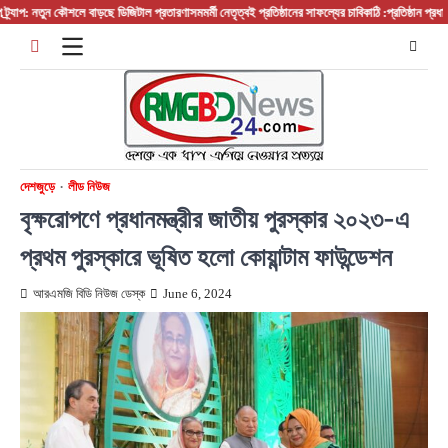
Skip
প: নতুন কৌশলে বাড়ছে ডিজিটাল প্রতারণা
সমমর্মী নেতৃত্বই প্রতিষ্ঠানের সাফল্যের চাবিকাঠি :প্রতিষ্ঠান প্রধান/ বস
to
content
দেশজুড়ে
লীড নিউজ
বৃক্ষরোপণে প্রধানমন্ত্রীর জাতীয় পুরস্কার ২০২৩-এ
প্রথম পুরস্কারে ভূষিত হলো কোয়ান্টাম ফাউন্ডেশন
আরএমজি বিডি নিউজ ডেস্ক
June 6, 2024