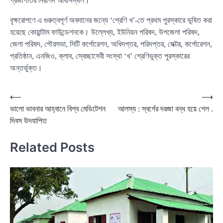
প্রজাপতির নিরাপদ আবাসস্থল।
বৃক্ষরোপণে এ গুরুত্বপূর্ণ অবদানের জন্যে ‘শ্রেণি খ’-তে প্রথম পুরস্কারে ভূষিত করা
হয়েছে কোয়ান্টাম ফাউন্ডেশনকে। উল্লেখ্য, ইউনিয়ন পরিষদ, উপজেলা পরিষদ,
জেলা পরিষদ, পৌরসভা, সিটি কর্পোরেশন, অধিদপ্তর, পরিদপ্তর, সেক্টর, কর্পোরেশন,
প্রতিষ্ঠান, এনজিও, ক্লাব, স্বেচ্ছাসেবী সংস্থা ‘খ’ শ্রেণিভুক্ত পুরস্কারের
অন্তর্ভুক্ত।
Post
⟵
⟶
ভালো ভাবনার আহ্বানে বিশ্ব মেডিটেশন
আলস্য : স্বর্গের দরজা বন্ধ হয়ে গেল .
navigation
দিবস উদযাপিত
Related Posts