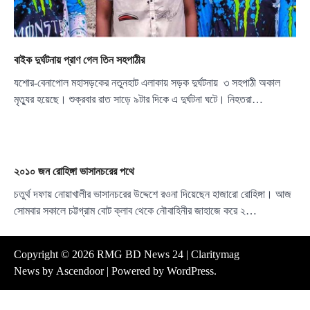
বাইক দুর্ঘটনায় প্রাণ গেল তিন সহপাঠীর
যশোর-বেনাপোল মহাসড়কের নতুনহাট এলাকায় সড়ক দুর্ঘটনায় ৩ সহপাঠী অকাল
মৃত্যু্র হয়েছে। শুক্রবার রাত সাড়ে ৯টার দিকে এ দুর্ঘটনা ঘটে। নিহতরা…
২০১০ জন রোহিঙ্গা ভাসানচরের পথে
চতুর্থ দফায় নোয়াখালীর ভাসানচরের উদ্দেশে রওনা দিয়েছেন হাজারো রোহিঙ্গা। আজ
সোমবার সকালে চট্টগ্রাম বোট ক্লাব থেকে নৌবাহিনীর জাহাজে করে ২…
Copyright © 2026
RMG BD News 24
| Claritymag
News by
Ascendoor
| Powered by
WordPress
.