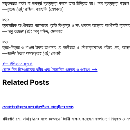
মজুতদাররা কতই না জঘন্য! দ্রব্যমূল্য কমলে তারা চিন্তিত হয়। আর দ্রব্যমূল্য বাড়ল
—মুয়াজ (রা);
রাজিন, বায়হাকি (মেশকাত)
৮২২.
ব্যবসায়িক অংশীদাররা পরস্পরের প্রতি বিশ্বস্ত ও সৎ থাকলে আল্লাহ অংশীদারী ব্যবস
—আবু হুরায়রা (রা);
আবু দাউদ, মেশকাত
৮২৩.
ক্রয়-বিক্রয় ও পাওনা টাকার তাগাদায় যে নমনীয়তা ও সৌজন্যবোধের পরিচয় দেয়, আল্
—জাবির ইবনে আবদুল্লাহ (রা);
বোখারী
Post
⟵
ইতিহাসে জুন ৪
জেনে নিন মিসওয়াকের ধর্মীয় এবং বৈজ্ঞানিক গুরুত্ব ও গুণাগুণ
⟶
navigation
Related Posts
ডেনমার্কের রাষ্ট্রদূতের সাথে রাষ্ট্রপতি মো. সাহাবুদ্দিনের সাক্ষাৎ
রাষ্ট্রপতি মো. সাহাবুদ্দিনের সঙ্গে বঙ্গভবনে বিদায়ী সাক্ষাৎ করেছেন বাংলাদেশে নিযুক্ত ডে