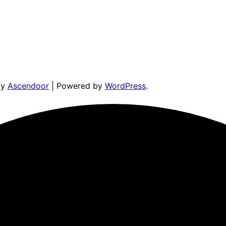
by
Ascendoor
| Powered by
WordPress
.