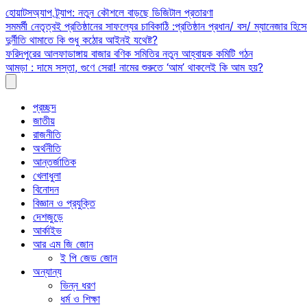
Skip
হোয়াটসঅ্যাপ ট্র্যাপ: নতুন কৌশলে বাড়ছে ডিজিটাল প্রতারণা
to
সমমর্মী নেতৃত্বই প্রতিষ্ঠানের সাফল্যের চাবিকাঠি :প্রতিষ্ঠান প্রধান/ বস/ ম্যানেজার হিসে
content
দুর্নীতি থামাতে কি শুধু কঠোর আইনই যথেষ্ট?
ফরিদপুরের আলফাডাঙ্গায় বাজার বণিক সমিতির নতুন আহ্বায়ক কমিটি গঠন
আমড়া : দামে সস্তা, গুণে সেরা! নামের শুরুতে ‘আম’ থাকলেই কি আম হয়?
প্রচ্ছদ
জাতীয়
রাজনীতি
অর্থনীতি
আন্তর্জাতিক
খেলাধুলা
বিনোদন
বিজ্ঞান ও প্রযুক্তি
দেশজুড়ে
আর্কাইভ
আর এম জি জোন
ই পি জেড জোন
অন্যান্য
ভিন্ন ধরণ
ধর্ম ও শিক্ষা