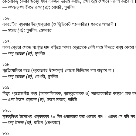
কোনোকিছু কেনার জন্যে যখন একজন দরদাম করছে, তখন তুমি সেখানে দরদাম করবে না
—আবদুল্লাহ ইবনে ওমর (রা);
বোখারী, মুসলিম
৮১৬.
একচেটিয়া ব্যবসার উদ্যোক্তারা (ও সিন্ডিকেট গঠনকারীরা) গুরুতর অপরাধী।
—মামের (রা);
মুসলিম, মেশকাত
৮১৭.
নকল ক্রেতা সেজে পণ্যের দাম বাড়িয়ে আসল ক্রেতাকে বেশি দামে কিনতে বাধ্য কোরো
—আবু হুরায়রা (রা);
মুসলিম
৮১৮.
প্রতিযোগিতা করে (প্রতারণার উদ্দেশ্যে) কোনো জিনিসের দাম বাড়াবে না।
—আবু হুরায়রা (রা);
বোখারী, মুসলিম
৮১৯.
নিত্য প্রয়োজনীয় পণ্য (আমদানিকারক, প্রস্তুতকারক ও) সরবরাহকারীরা কল্যাণ লাভ করবে
—ওমর ইবনে খাত্তাব (রা);
ইবনে মাজাহ, দারিমি
৮২০.
মূল্যবৃদ্ধির উদ্দেশ্যে খাদ্যদ্রব্য ৪০ দিন গুদামজাত করা গুরুতর পাপ। এরপর সে যদি স
—আবু উমামা (রা);
রাজিন (মেশকাত)
৮২১.