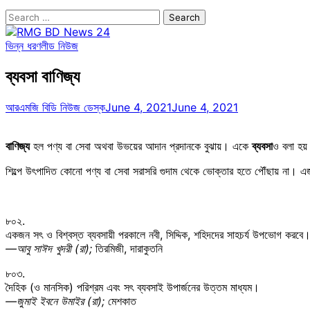
Search
for:
ভিন্ন ধরণ
লীড নিউজ
ব্যবসা বাণিজ্য
আরএমজি বিডি নিউজ ডেস্ক
June 4, 2021
June 4, 2021
বাণিজ্য
হল পণ্য বা সেবা অথবা উভয়ের আদান প্রদানকে বুঝায়। একে
ব্যবসা
ও বলা হয
শিল্পে উৎপাদিত কোনো পণ্য বা সেবা সরাসরি গুদাম থেকে ভোক্তার হতে পৌঁছায় না। 
৮০২.
একজন সৎ ও বিশ্বস্ত ব্যবসায়ী পরকালে নবী, সিদ্দিক, শহিদদের সাহচর্য উপভোগ করবে
—আবু সাঈদ খুদরী (রা);
তিরমিজী, দারাকুতনি
৮০৩.
দৈহিক (ও মানসিক) পরিশ্রম এবং সৎ ব্যবসাই উপার্জনের উত্তম মাধ্যম।
—জুমাই ইবনে উমাইর (রা);
মেশকাত