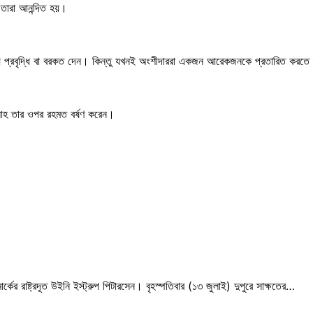
ে তারা আনন্দিত হয়।
ায় প্রবৃদ্ধি বা বরকত দেন। কিন্তু যখনই অংশীদাররা একজন আরেকজনকে প্রতারিত করতে শু
লাহ তার ওপর রহমত বর্ষণ করেন।
নমার্কের রাষ্ট্রদূত উইনি ইস্ট্রুপ পিটারসেন। বৃহস্পতিবার (১৩ জুলাই) দুপুরে সাক্ষতের…