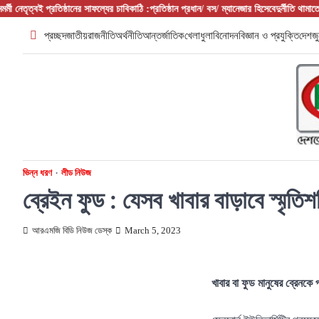
Skip
ঠানের সাফল্যের চাবিকাঠি :প্রতিষ্ঠান প্রধান/ বস/ ম্যানেজার হিসেবে
দুর্নীতি থামাতে কি শুধু কঠোর আইনই
to
প্রচ্ছদ
জাতীয়
রাজনীতি
অর্থনীতি
আন্তর্জাতিক
খেলাধুলা
বিনোদন
বিজ্ঞান ও প্রযুক্তি
দেশজু
content
ভিন্ন ধরণ
লীড নিউজ
ব্রেইন ফুড : যেসব খাবার বাড়াবে স্মৃতিশ
আরএমজি বিডি নিউজ ডেস্ক
March 5, 2023
খাবার বা ফুড মানুষের ব্রেনক