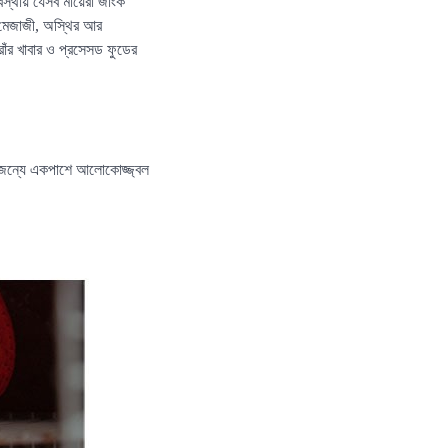
বস্থায় যেসব মায়েরা জাংক
শ মেজাজী, অস্থির আর
রাঁর খাবার ও প্রসেসড ফুডের
র জন্যে একপাশে আলোকোজ্জ্বল