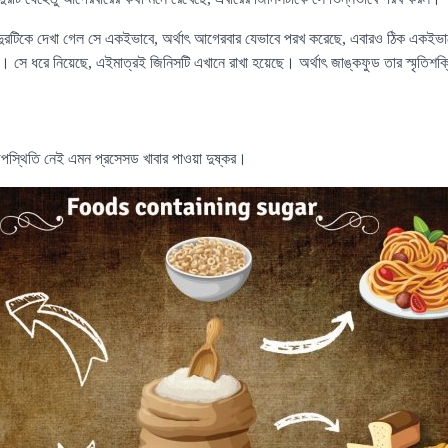
ঁদুরটিকে দেখা গেল সে একইভাবে, অর্থাৎ আগেরবার যেভাবে পরখ করেছে, এবারও ঠিক একইভা
 সে ধরে নিয়েছে, এইমাত্রই জিনিসটি এখানে রাখা হয়েছে। অর্থাৎ জাঙ্কফুড তার স্মৃতিশক্
পস্থিতি নেই এমন প্রসেসড খাবার পাওয়া দুষ্কর।