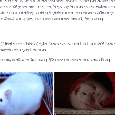
েসর ফিলিস জাকা ২৩ হাজার মা-কে নিয়ে একটা গবেষণা করেছেন। যেখানে তিনি দেখেছেন গর্ভা
ংকস এবং সল্টি স্ন্যাকস যেমন- চিপস, কেক, বিস্কিট ইত্যাদি খেয়েছেন তাদের সন্তানেরা বে
নায়, যাদের মায়েরা গর্ভাবস্থায় বেশি বেশি প্রাকৃতিক ও তাজা খাবার খেয়েছেন হোটেল-রেস্তো
েগ-উৎকণ্ঠা এবং দুঃস্বপ্নে ভোগার মতো সমস্যাও দেখা গেছে এই শিশুদের মধ্যে।
উনিভার্সিটি অব বোডাউয়ের) ল্যাবে ইঁদুরের ওপর একটা গবেষণা হয়। এতে একটি ইঁদুরে
 অন্ধকার কোনার ব্যবস্থা করা হয়েছে।
 আলোকোজ্জ্বল পরিবেশেও বিচরণ করবে। খুঁটিয়ে দেখবে যে এখানে সে থাকতে পারবে কি না।