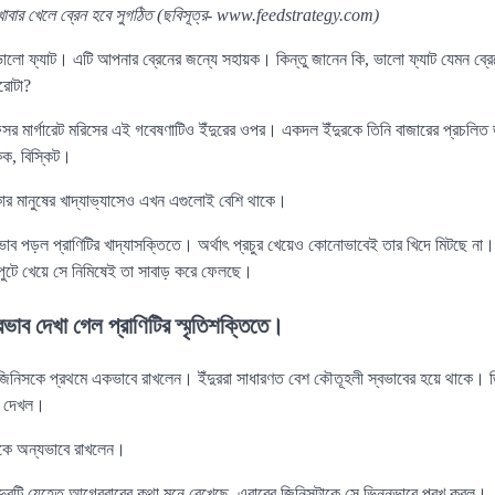
 খাবার খেলে ব্রেন হবে সুগঠিত (ছবিসূত্র- www.feedstrategy.com)
ালো ফ্যাট। এটি আপনার ব্রেনের জন্যে সহায়ক। কিন্তু জানেন কি, ভালো ফ্যাট যেমন ব্রে
ারোটা?
েসর মার্গারেট মরিসের এই গবেষণাটিও ইঁদুরের ওপর। একদল ইঁদুরকে তিনি বাজারের প্রচলিত
েক, বিস্কিট।
ার মানুষের খাদ্যাভ্যাসেও এখন এগুলোই বেশি থাকে।
াব পড়ল প্রাণিটির খাদ্যাসক্তিতে। অর্থাৎ প্রচুর খেয়েও কোনোভাবেই তার খিদে মিটছে না। ল্
েপুটে খেয়ে সে নিমিষেই তা সাবাড় করে ফেলছে।
রভাব দেখা গেল প্রাণিটির স্মৃতিশক্তিতে।
 জিনিসকে প্রথমে একভাবে রাখলেন। ইঁদুররা সাধারণত বেশ কৌতূহলী স্বভাবের হয়ে থাকে। জ
রে দেখল।
িকে অন্যভাবে রাখলেন।
 ইঁদুরটি যেহেতু আগেরবারের কথা মনে রেখেছে, এবারের জিনিসটাকে সে ভিন্নভাবে পরখ করল।