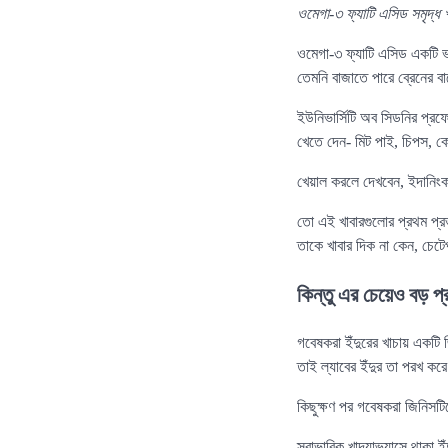
ওমেগা-৩ ফ্যাটি এসিড সমৃদ্ধ
ওমেগা-৩ ফ্যাটি এসিড একটি ভ
তেমনি বাজাতে পারে ব্রেনের ব
ইউনিভার্সিটি অব সিডনির প্রফ
খেতে দেন- মিট পাই, চিপস, ক
খেয়াল করলে দেখবেন, ইদানিংক
তো এই খাবারগুলোর প্রথম প্রভ
তাকে খাবার দিক না কেন, চেট
কিন্তু এর চেয়েও বড় প্
গবেষকরা ইঁদুরের খাচায় একটি
তাই ল্যাবের ইঁদুর তা পরখ ক
কিছুক্ষণ পর গবেষকরা জিনিসট
স্বাভাবিক খাদ্যাভ্যাসে থাকা