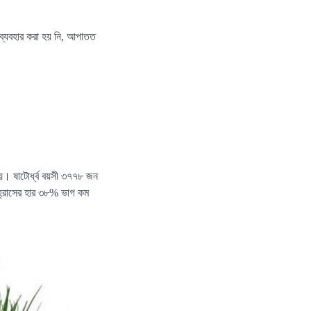
ব্যবহার করা হয় নি, আপাতত
য়। ষাটোর্ধ্ব বয়সী ৩৭৭৮ জন
 হ্রাসের হার ৩৮% ভাগ কম