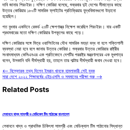
দাবি জানায় পিয়ংইয়ং। দক্ষিণ কোরিয়া বলেছে, শুক্রবার দুই দেশের সীমান্তের কাছে
উত্তর কোরিয়ার ১৮০টি সামরিক ফ্লাইটের প্রতিক্রিয়ায় যুদ্ধবিমানগুলো উড়ানো
হয়েছিল।
গত বুধবার একদিনে রেকর্ড ২৩টি ক্ষেপণাস্ত্র নিক্ষেপ করেছিল পিয়ংইয়ং। যার একটি
প্রথমবারের মতো দক্ষিণ কোরিয়ার উপকূলের কাছে পড়ে।
দক্ষিণ কোরিয়ার সঙ্গে মিত্র ওয়াশিংটনের যৌথ সামরিক মহড়া বন্ধ না হলে শক্তিশালী
ব্যবস্থা নেয়া হবে বলে জানায় উত্তর কোরিয়া। শুক্রবার উত্তর কোরিয়ার রাষ্ট্রীয়
সংবাদমাধ্যম কেসিএনএর এক প্রতিবেদনে দেশটির পররাষ্ট্র মন্ত্রণালয়ের এক মুখপাত্র
বলেন, উসকানি যদি দীর্ঘস্থায়ী হয়, তাহলে তার পাল্টায় দীর্ঘস্থায়ী জবাব দেওয়া হবে।
Post
⟵
বিস্ফোরক তথ্য দিলেন ইমরান খানকে হামলাকারী সেই যুবক
সারা দেশে ২০২২ শিক্ষাবর্ষের এইচএসসি ও সমমানের পরীক্ষা শুরু
⟶
navigation
Related Posts
লেবাননে খাদ্য সামগ্রী ও মেডিকেল টিম পাঠাচ্ছে বাংলাদেশ
লেবাননে খাদ্য ও প্রাথমিক চিকিৎসা সামগ্রী এবং মেডিক্যাল টিম পাঠানোর সিদ্ধান্ত