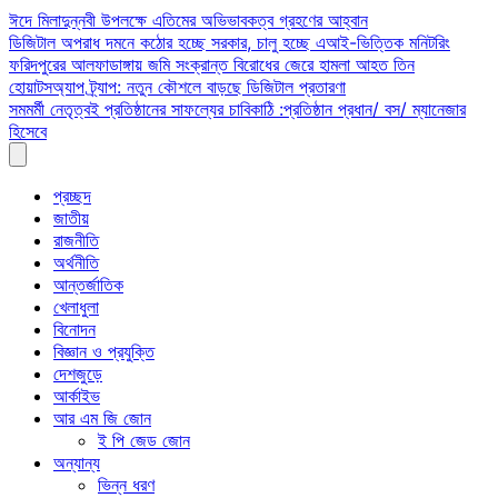
Skip
ঈদে মিলাদুন্নবী উপলক্ষে এতিমের অভিভাবকত্ব গ্রহণের আহ্বান
to
ডিজিটাল অপরাধ দমনে কঠোর হচ্ছে সরকার, চালু হচ্ছে এআই-ভিত্তিক মনিটরিং
content
ফরিদপুরের আলফাডাঙ্গায় জমি সংক্রান্ত বিরোধের জেরে হামলা আহত তিন
হোয়াটসঅ্যাপ ট্র্যাপ: নতুন কৌশলে বাড়ছে ডিজিটাল প্রতারণা
সমমর্মী নেতৃত্বই প্রতিষ্ঠানের সাফল্যের চাবিকাঠি :প্রতিষ্ঠান প্রধান/ বস/ ম্যানেজার
হিসেবে
প্রচ্ছদ
জাতীয়
রাজনীতি
অর্থনীতি
আন্তর্জাতিক
খেলাধুলা
বিনোদন
বিজ্ঞান ও প্রযুক্তি
দেশজুড়ে
আর্কাইভ
আর এম জি জোন
ই পি জেড জোন
অন্যান্য
ভিন্ন ধরণ