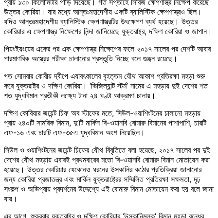
প্রায় ১৩০ কিলোমিটার পাড়ি দিয়েছে। গত সপ্তাহে সিরিজ ক্ষেপণাস্ত্র নিক্ষেপ করেছে
উত্তর কোরিয়া। যার মধ্যে আন্তঃমহাদেশীয় একটি ব্যালিস্টিক ক্ষেপণাস্ত্রও ছিল।
যদিও আন্তঃমহাদেশীয় ব্যালিস্টিক ক্ষেপণাস্ত্রটির উৎক্ষেপণ ব্যর্থ হয়েছে। উত্তর
কোরিয়ার এ ক্ষেপণাস্ত্র নিক্ষেপের নিন্দা জানিয়েছে যুক্তরাষ্ট্র, দক্ষিণ কোরিয়া ও জাপান।
পিয়ংইয়ংয়ের একের পর এক ক্ষেপণাস্ত্র নিক্ষেপের ফলে ২০১৭ সালের পর দেশটি আবার
পারমাণবিক অস্ত্রের পরীক্ষা চালানোর প্রস্তুতি নিচ্ছে বলে গুঞ্জন রয়েছে।
গত সোমবার কোরীয় দ্বীপে এযাবৎকালের বৃহত্তম যৌথ আকাশ প্রতিরক্ষা মহড়া শুরু
করে যুক্তরাষ্ট্র ও দক্ষিণ কোরিয়া। ‘ভিজিল্যান্ট স্টর্ম’ নামের এ মহড়ায় দুই দেশের শত
শত যুদ্ধবিমান প্রতীকী লক্ষ্যে টানা ২৪ ঘণ্টা আক্রমণ চালায়।
দক্ষিণ কোরিয়ার জয়েন্ট চিফ অব স্টাফের মতে, সিউল-ওয়াশিংটনের চালানো মহড়ায়
প্রায় ২৪০টি সামরিক বিমান, দু’টি মার্কিন বি-ওয়ানবি বোমারু বিমানের পাশাপাশি, চারটি
এফ-১৬ এবং চারটি এফ-৩৫এ যুদ্ধবিমান অংশ নিয়েছিল।
সিউল ও ওয়াশিংটনের জয়েন্ট চিফের যৌথ বিবৃতিতে বলা হয়েছে, ২০১৭ সালের পর দুই
দেশের যৌথ মহড়ায় এবারই প্রথমবারের মতো বি-ওয়ানবি বোমারু বিমান মোতায়েন করা
হয়েছে। উত্তর কোরিয়ার যেকোনও ধরনের উসকানির কঠোর প্রতিক্রিয়া জানানোর
জন্য কোরিয়া প্রজাতন্ত্র এবং মার্কিন যুক্তরাষ্ট্রের সম্মিলিত প্রতিরক্ষা সক্ষমতা, দৃঢ়
সংকল্প ও অভিপ্রায় প্রদর্শনের উদ্দেশ্যে এই বোমারু বিমান মোতায়েন করা হয় বলে জানা
যায়।
এর আগে, শুক্রবার যুক্তরাষ্ট্র ও দক্ষিণ কোরিয়ার ‘উসকানিমূলক’ বিমান মহড়া বন্ধের