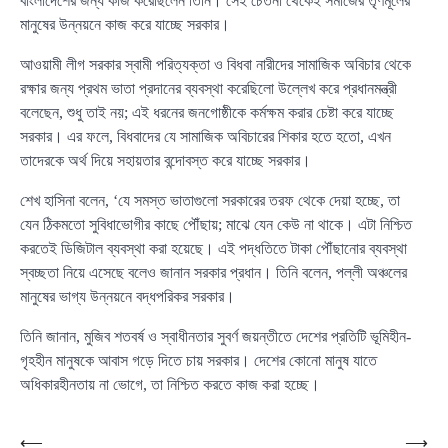
বাংলাদেশের জন্য কাজ করেছিলেন তিনি। সেই চেতনা থেকেই সমাজের তৃণমূলের
মানুষের উন্নয়নে কাজ করে যাচ্ছে সরকার।
আওয়ামী লীগ সরকার স্বামী পরিত্যক্তা ও বিধবা নারীদের সামাজিক অবিচার থেকে
রক্ষার জন্য প্রথম ভাতা প্রদানের ব্যবস্থা করেছিলো উল্লেখ করে প্রধানমন্ত্রী
বলেছেন, শুধু তাই নয়; এই ধরনের জনগোষ্ঠীকে কর্মক্ষম করার চেষ্টা করে যাচ্ছে
সরকার। এর ফলে, বিধবাদের যে সামাজিক অবিচারের শিকার হতে হতো, এখন
তাদেরকে অর্থ দিয়ে সহায়তার বন্দোবস্ত করে যাচ্ছে সরকার।
শেখ হাসিনা বলেন, ‘যে সমস্ত ভাতাগুলো সরকারের তরফ থেকে দেয়া হচ্ছে, তা
যেন ঠিকমতো সুবিধাভোগীর কাছে পৌঁছায়; মাঝে যেন কেউ না থাকে। এটা নিশ্চিত
করতেই ডিজিটাল ব্যবস্থা করা হয়েছে। এই পদ্ধতিতে টাকা পৌঁছানোর ব্যবস্থা
স্বচ্ছতা নিয়ে এসেছে বলেও জানান সরকার প্রধান। তিনি বলেন, পল্লী অঞ্চলের
মানুষের ভাগ্য উন্নয়নে বদ্ধপরিকর সরকার।
তিনি জানান, মুজিব শতবর্ষ ও স্বাধীনতার সুবর্ণ জয়ন্তীতে দেশের প্রতিটি ভূমিহীন-
গৃহহীন মানুষকে আবাস গড়ে দিতে চায় সরকার। দেশের কোনো মানুষ যাতে
অধিকারহীনতায় না ভোগে, তা নিশ্চিত করতে কাজ করা হচ্ছে।
Post
⟵
⟶