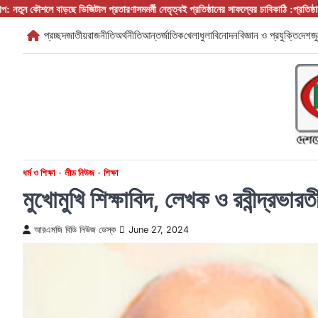
Skip
াড়ছে ডিজিটাল প্রতারণা
সমমর্মী নেতৃত্বই প্রতিষ্ঠানের সাফল্যের চাবিকাঠি :প্রতিষ্ঠান প্রধান/ বস/ ম্যান
to
প্রচ্ছদ
জাতীয়
রাজনীতি
অর্থনীতি
আন্তর্জাতিক
খেলাধুলা
বিনোদন
বিজ্ঞান ও প্রযুক্তি
দেশজু
content
ধর্ম ও শিক্ষা
লীড নিউজ
শিক্ষা
মুখোমুখি শিক্ষাবিদ, লেখক ও রবীন্দ্রভা
আরএমজি বিডি নিউজ ডেস্ক
June 27, 2024