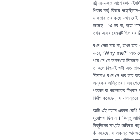
রবীন্দ্র-ভক্ত আমেরিকান-ইহুদ
শিকার নয়) বিষয়ে পড়েছিলাম
ডাক্তার তার কাছে যখন সেই 
চলেছে। ‘এ হয় না, হতে পারে 
তখন আবার যেমনটি ছিল সব ঠিক
যখন সেটা ঘটে না, তখন তার 
ভাবে, ‘Why me?’ ‘এত লোক
পরে সে যে অবস্থায় নিজেকে 
তা হলে নিশ্চয়ই ওটা অত তাড়
সীমানাও যখন সে পার হয়ে য
অন্ধকার অস্তিত্ব। সব শেষে
পরকাল বা পরলোকের বিশ্বাস ক
নির্মাণ করেছেন, যা নামান্তরে
আমি এই বয়সে এরকম রোগী কিছ
সুযোগও ছিল না। কিন্তু আম
কিছুদিনের মধ্যেই লাফিয়ে পড়
কী করেছে, বা একান্ত আত্মজনে