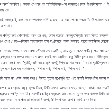
 উপাচার্য হয়েছিল। অবসর নেওয়ার পর আইসিসিআর-এর আমন্ত্রণে ঢাকা বিশ্ববিদ্যালয় ও ব
রেছে সে।
ই কালব্যাধি, এবং সে হাসপাতালে ভর্তি হয়েছে। এ খবর শোনার পঞ্চম দিনেই শুনলাম তার
ই হলো না।
দিন পর্যন্ত তার মোবাইলটি পাশে রেখেছে, ফোন ধরেছে, সংস্কৃতবিদ্যার দুরূহ বিষয়ে উজ্জ্
দেখা গেছে—বিদ্যার আলোচনায় তার কণ্ঠস্বরে প্রবল উৎসাহ, তাতে ক্লান্তির কোন
-চাওয়ার গল্পগুলো যখন এসে পৌঁছায় তখন আমি দু-হাত তুলে নাচতে থাকি। শ্রদ্ধেয় অশ
 মৃত্যুশয্যায় শেষ লগ্নে তার পাশে এসে বসেছিলেন আজীবন বন্ধু দিলীপকুমার রায়। দিলীপকুমা
ই হয়তো বলছিলেন, ‘ধূর্জটি, এই সময়ে তুমি একটু ঈশ্বরের নাম করো।’ তাতে ধূর্জটিপ্রসাদ 
কুমারকে তিন বার বলেছিলেন, ‘ঈশ্বর নাই, ঈশ্বর নাই, ঈশ্বর নাই।’
 মানব না, সেটা অন্য কথা। কিন্তু মৃত্যুর মুখোমুখি হয়ে এই সাহসী উচ্চারণটির জন্যে আ
ধ্যাপক অরুণকুমার বসু। সুখের বিষয়, তিনি এখনো আমাদের মধ্যে আছেন, সজীব এবং মান
নোয় ক্ষান্তি দেন নি। রোগটির চরিত্র সম্বন্ধে তার কোনো সন্দেহ হয়ে থাকলে তিনি আত্
মন করে। তার পরে তা জানাজানি হলো, চিকিৎসা শুরু হলো। রেডিয়েশন দিয়ে।