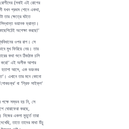
রী রোগীদের (সবাই এই রোগের
োগী যখন প্রথম শোনে একথা,
া তার ক্ষেত্রে ঘটতে
সিদ্ধান্ত ভয়ানক ভ্রান্ত।
কাছেপিঠেই অপেক্ষা করছে!’
শ্ববিধানের ওপর রাগ। সে
বে মুখ ফিরিয়ে নেয়। তার
ারের কথা শুনে ঠিকঠাক চলি
্টা করে!’ এই অলীক আশার
িক হতাশা আসে, এক ভয়ংকর
তুত’। এখানে তার মনে কোনো
শোকচক্র’ বা ‘গ্রিফ সাইক্‌ল’
 পক্ষে সম্ভব হয় নি, সে
াশে ঘোরাফেরা করছে,
নিজের একলা মুহূর্তে তারা
দেখেছি, তাতে তাদের মাথা উঁচু