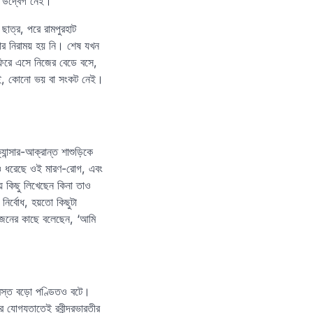
ো উদ্বেগ নেই।
 ছাত্র, পরে রামপুরহাট
তার নিরাময় হয় নি। শেষ যখন
, ফিরে এসে নিজের বেডে বসে,
েই, কোনো ভয় বা সংকট নেই।
ান্সার-আক্রান্ত শাশুড়িকে
েও ধরেছে ওই মারণ-রোগ, এবং
ে কিছু লিখেছেন কিনা তাও
নির্বোধ, হয়তো কিছুটা
্মজনের কাছে বলেছেন, ‘আমি
র মস্ত বড়ো পণ্ডিতও বটে।
যোগ্যতাতেই রবীন্দ্রভারতীর