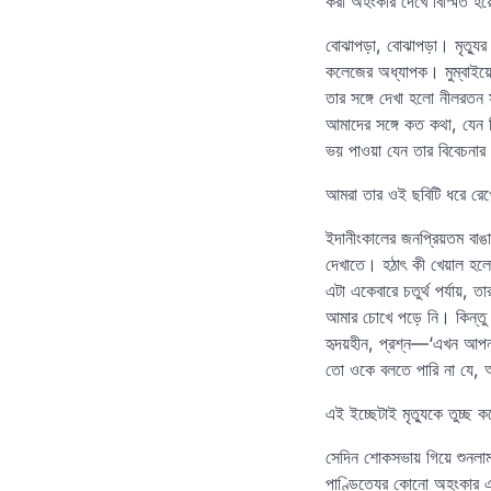
করা অহংকার দেখে বিস্মিত হ
বোঝাপড়া, বোঝাপড়া। মৃত্যুর স
কলেজের অধ্যাপক। মুম্বাইয়ে
তার সঙ্গে দেখা হলো নীলরতন স
আমাদের সঙ্গে কত কথা, যেন
ভয় পাওয়া যেন তার বিবেচনার
আমরা তার ওই ছবিটি ধরে রে
ইদানীংকালের জনপ্রিয়তম বাঙাল
দেখাতে। হঠাৎ কী খেয়াল হলো
এটা একেবারে চতুর্থ পর্যায়,
আমার চোখে পড়ে নি। কিন্তু নি
হৃদয়হীন, প্রশ্ন—‘এখন আপনা
তো ওকে বলতে পারি না যে, আ
এই ইচ্ছেটাই মৃত্যুকে তুচ্ছ 
সেদিন শোকসভায় গিয়ে শুনলাম 
পাণ্ডিত্যের কোনো অহংকার এ