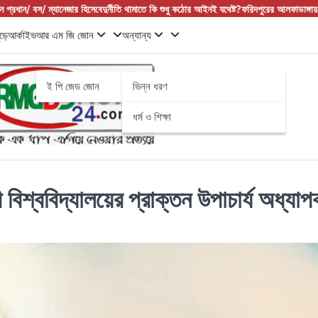
েজার হিসেবে
দুর্নীতি থামাতে কি শুধু কঠোর আইনই যথেষ্ট?
ফরিদপুরের আলফাডাঙ্গায় বাজার বণিক সমিতির
ড়ে
আর্কাইভ
আর এম জি জোন
অন্যান্য
ই পি জেড জোন
ভিন্ন ধরণ
ধর্ম ও শিক্ষা
রতী বিশ্ববিদ্যালয়ের প্রাক্তন উপাচার্য অধ্