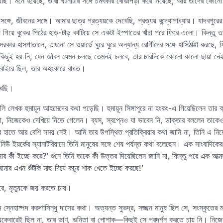
য়েছি। মনে হয়েছে, তারা ঘটনাটার সঙ্গে চমৎকার বোঝাপড়া করে নিয়েছে, আর তাদের কোন
ঙ্গে, জীবনের সঙ্গে। আমার ছাত্র প্রত্যয়কে দেখেছি, প্রত্যয় বন্দ্যোপাধ্যায়। যাদবপুরের
 গিয়ে বুকের পিঠের হাড়-টাড় কাটিয়ে সে একটা ইস্পাতের খাঁচা পরে ফিরে এলো। কিন্তু 
রকার হাসপাতালে, তখনো সে ওয়ার্ডে ঘুরে ঘুরে অন্যান্য রোগীদের সঙ্গে হাসিঠাট্টা করছে
 কিছুই হয় নি, যেন জীবন যেমন চলছে তেমনই চলবে, তার চারদিকে কোনো কালো ছায়া ন
 বাইরে ছিল, তার অহংকারে বাধত।
খেছি।
ি লেখক হুমায়ূন আহমেদের কথা পড়েছি। হুমায়ূন সিঙ্গাপুরে না হংকং-এ গিয়েছিলেন তার ক্য
, নিজেকেও দেখিয়ে নিতে গেলেন। ব্যস্‌, স্বপ্নেও যা ভাবেন নি, ডাক্তার বললেন তাক
 তার হাতে আর বেশি সময় নেই। আমি তার উপস্থিত প্রতিক্রিয়ার কথা জানি না, তিনি এ নিয়
উ ইয়র্কের স্যানাটরিয়ামে তিনি মানুষের সঙ্গে শেষ পর্যন্ত কথা বলেছেন। এক সাংবাদিকের 
র কী ইচ্ছে করে?’ শুনে তিনি তাকে কী উত্তর দিয়েছিলেন জানি না, কিন্তু পরে এক আত
মার এখন শুঁটকি মাছ দিয়ে কচুর শাক খেতে ইচ্ছে করছে!’
করে, মৃত্যুকে জয় করতে চায়।
স্নেহাষ্পদ করুণাসিন্ধু দাসের কথা। অত্যন্ত সুভদ্র, সজ্জন মানুষ ছিল সে, সংস্কৃতে
কেবারেই ছিল না, তার ভাণ, ভনিতা বা পোশাক—কিছুই সে প্রদর্শন করতে চায় নি। নিজের 