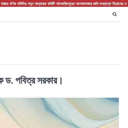
 নতুন আহ্বায়ক কমিটি গঠন
ফরিদপুরের আলফাডাঙ্গায় জমি সংক্রান্ত বিরোধের জেরে হামলা আহত তিন
হ
যাপক ড. পবিত্র সরকার।