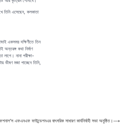
ড়ষ্ট আর কৃত্রিম শোনাবে।
রেখে তিনি এসেছেন, কলকাতা
ুণদাই একসময় দক্ষিণীতে তিন
অন্তরঙ্গ কথা নির্মাণ
 লাগে। নানা পরীক্ষা-
টায় ভীষণ মজা পাচ্ছেন তিনি,
শনাল’স এফএনএফ ফাউন্ডেশনএর বাৎসরিক সাধারণ কার্যনির্বাহী সভা অনুষ্ঠিত।
⟶