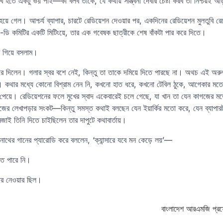
খি হতে একটু ভয় পাই—কী বলব তাকে, যে কথায় সান্ত্বনা দেবার চেষ্টা করব তা নিশ্চয়ই আ
া হয়ে গেল। আশ্চর্য ব্যাপার, চারটে রেডিয়েশন দেওয়ার পর, একদিনের রেডিয়েশন মুলতুবি 
ইচ-ডি কমিটির একটি মিটিংয়ে, তার এক গবেষক ছাত্রীকে শেষ বাঁকটা পার করে দিতে।
ে গিয়ে বসলাম।
 করে দিলেন। গলার স্বর বশে নেই, কিন্তু তা তাকে দমিয়ে দিতে পারছে না। অথচ এই অর
ন। কথার মধ্যে কোনো বিশ্রাম নেন নি, কখনো হাত ধরে, কখনো টেবিল ঠুকে, আগেকার মতোই 
েয়ে। রেডিয়েশনের ফলে মুখের স্বাদ একেবারেই চলে গেছে, যা খান তা যেন কাগজের মতো
, নিজের লেখাপড়ার সংকট—কিন্তু সমস্ত কথাই বলছেন যেন ইয়ার্কির মতো করে, যেন ব্যাপার
াই তিনি দিতে চাইছিলেন তার দাপুটে কথাবার্তায়।
্রনাথের গানের প্যারোডি করে বললেন, ‘ক্যান্সারে যবে মন কেড়ে লয়’—
িতে পারে নি।
মার নেওয়ার ছিল।
বাংলাদেশ আরএমজি প্রফে