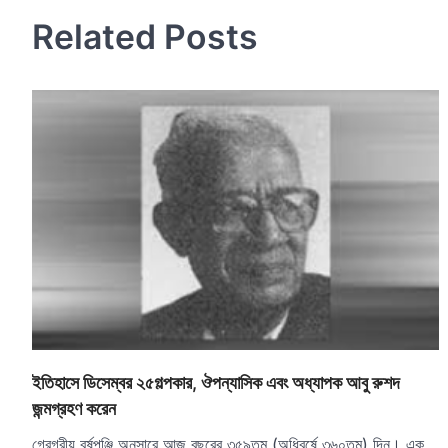
navigation
Related Posts
ইতিহাসে ডিসেম্বর ২৫গল্পকার, ঔপন্যাসিক এবং অধ্যাপক আবু রুশদ
জন্মগ্রহণ করেন
গ্রেগরীয় বর্ষপঞ্জি অনুসারে আজ বছরের ৩৫৯তম (অধিবর্ষে ৩৬০তম) দিন। এক