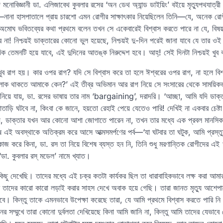
ি মনোবিজ্ঞানী ডা. এলিজাবেথ কুবলার রসের ‘অন ডেথ অ্যান্ড ডাইয়িং’ বইয়ে মৃত্যুপথযাত্
—নানা হাসপাতালে প্রায় চারশো এমন রোগীর সাক্ষাৎকার নিয়েছিলেন তিনি—যে, অনেক র
অমোঘ ভবিতব্যের কথা প্রথমে বলেন তখন সে একেবারেই বিশ্বাস করতে পারে না যে, বিষয়ট
না! নিশ্চয়ই ডাক্তারের কোনো ভুল হয়েছে, নিশ্চয়ই দু-দিন পরেই জানা যাবে যে তার ওই 
 তেমনটি হয়ে যাবে, এই দুদিনের আতঙ্ক নিরুদ্দেশ হবে। আহ্‌! সেই দিনটা নিশ্চয়ই খুব 
খুব রাগ হয়। কার ওপর রাগ? যদি সে বিশ্বাস করে তা হলে ঈশ্বরের ওপর রাগ, না হলে বি
 থাকতে আমাকে কেন?’ এই তীব্র অভিমান আর রাগ নিয়ে সে সংসারের থেকে সাময়িকভা
নিয়ে যায়, ডা. রসের ভাষায় তার নাম ‘bargaining’, দরাদরি। ‘আচ্ছা, আমি যদি ডাক্ত
াতাড়ি ঘটবে না, কিংবা কে জানে, হয়তো রেহাই পেয়ে যেতেও পারি! দেখিই না একবার চেষ
ায়, ডাক্তার যখন আর কোনো আশা জোগাতে পারেন না, তখন তার মধ্যে এক প্রবল মানস
 এই অবস্থাকে অতিক্রম করে আসে আত্মসমর্পণের পর্ব—‘যা ঘটবার তা ঘটুক, আমি প্রস্
াজ করে কিনা, ডা. রস তা নিয়ে বিশেষ ব্যস্ত হন নি, তিনি শুধু মরণান্তিক রোগীদের এই ‘
 ‘ডা. কুবলার রস্‌ মডেল’ নামে খ্যাত।
ু দেখেছি। তাদের মধ্যে এই চক্র কতটা কার্যকর ছিল তা ধারাবাহিকভাবে লক্ষ করা আমার
ি তাদের কারো কারো লড়াই করার সাহস দেখে অবাক হয়ে গেছি। তারা জানত মৃত্যু আশেপ
বে। কিন্তু তাকে এমনভাবে উপেক্ষা করেছে তারা, যে আমি প্রথমে বিশ্বাস করতে পারি নি। 
র সম্মুখে তারা কোনো দুর্বলতা দেখিয়েছে কিনা আমি জানি না, কিন্তু আমি তাদের যেভাবে 