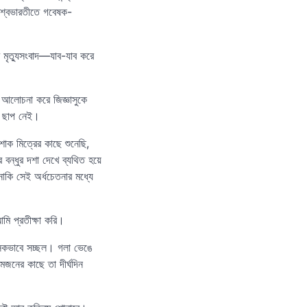
িশ্বভারতীতে গবেষক-
 মৃত্যুসংবাদ—যাব-যাব করে
বল আলোচনা করে জিজ্ঞাসুকে
ো ছাপ নেই।
োক মিত্রের কাছে শুনেছি,
র বন্ধুর দশা দেখে ব্যথিত হয়ে
নাকি সেই অর্ধচেতনার মধ্যে
মি প্রতীক্ষা করি।
সিকভাবে সচ্ছল। গলা ভেঙে
মজনের কাছে তা দীর্ঘদিন