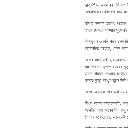
ছাত্রপ্রিয় অধ্যাপক, ডিন ও
অধ্যাপকের দায়িত্বও বহন ক
হঠাৎই শুনলাম তাকেও ধরেছে ও
তাকে দেখতে যাওয়ার সুযোগ
কিন্তু সে শুনেছি প্রায় শেষ 
আলোকিত করেছে, যেমন আগেও 
আমার কাছে এই হার-মানতে না
ধূর্জটিপ্রসাদ মুখোপাধ্যায়ের
তাকে সান্ত্বনা দেওয়ার জন্যে
হাতের বুড়ো আঙুল তুলে দিলীপ
আমরা অনেকে তার কথা মানব কি
কিংবা আমার মাস্টারমশাই, অ
আসছিল তার অনেকদিন, তবু পড়া
গোপন করেছিলেন, অনেকেই যে