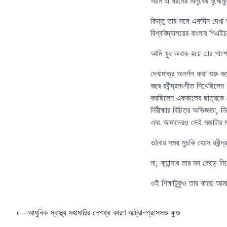
আমি এ ধরনের মানুষের মুখোমু
কিন্তু তার সঙ্গে একদিন দেখ
বিশ্ববিদ্যালয়ের বাংলার পিএ
আমি খুব অবাক হয়ে তার পাশ
দেখামাত্র অনর্গল কথা শুরু
বছর রবীন্দ্রসংগীত শিখেছিলে
করছিলেন এককালের ছাত্রকে প
নিরীক্ষার বিচিত্র অভিজ্ঞতা
এবং আমাদেরও সেই মজাটার মজ
ওঠবার সময় মুচকি হেসে রবীন্দ
না, ক্যান্সার তার মন কেড়ে ন
ওই শিক্ষাটুকুও তার কাছে আ
Post
⟵
আধুনিক স্বাস্থ্য মহামারির নেপথ্য কারণ আল্ট্রা-প্রসেসড ফুড