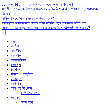
Skip
হোয়াটসঅ্যাপ ট্র্যাপ: নতুন কৌশলে বাড়ছে ডিজিটাল প্রতারণা
to
সমমর্মী নেতৃত্বই প্রতিষ্ঠানের সাফল্যের চাবিকাঠি :প্রতিষ্ঠান প্রধান/ বস/ ম্যানেজার
content
হিসেবে
দুর্নীতি থামাতে কি শুধু কঠোর আইনই যথেষ্ট?
ফরিদপুরের আলফাডাঙ্গায় বাজার বণিক সমিতির নতুন আহ্বায়ক কমিটি গঠন
আমড়া : দামে সস্তা, গুণে সেরা! নামের শুরুতে ‘আম’ থাকলেই কি আম হয়?
প্রচ্ছদ
জাতীয়
রাজনীতি
অর্থনীতি
আন্তর্জাতিক
খেলাধুলা
বিনোদন
বিজ্ঞান ও প্রযুক্তি
দেশজুড়ে
আর্কাইভ
আর এম জি জোন
ই পি জেড জোন
অন্যান্য
ভিন্ন ধরণ