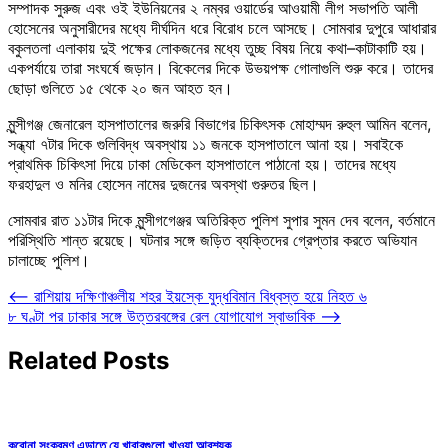
সম্পাদক সুরুজ এবং ওই ইউনিয়নের ২ নম্বর ওয়ার্ডের আওয়ামী লীগ সভাপতি আলী
হোসেনের অনুসারীদের মধ্যে দীর্ঘদিন ধরে বিরোধ চলে আসছে। সোমবার দুপুরে আধারার
বকুলতলা এলাকায় দুই পক্ষের লোকজনের মধ্যে তুচ্ছ বিষয় নিয়ে কথা–কাটাকাটি হয়।
একপর্যায়ে তারা সংঘর্ষে জড়ান। বিকেলের দিকে উভয়পক্ষ গোলাগুলি শুরু করে। তাদের
ছোড়া গুলিতে ১৫ থেকে ২০ জন আহত হন।
মুন্সীগঞ্জ জেনারেল হাসপাতালের জরুরি বিভাগের চিকিৎসক মোহাম্মদ রুহুল আমিন বলেন,
সন্ধ্যা ৭টার দিকে গুলিবিদ্ধ অবস্থায় ১১ জনকে হাসপাতালে আনা হয়। সবাইকে
প্রাথমিক চিকিৎসা দিয়ে ঢাকা মেডিকেল হাসপাতালে পাঠানো হয়। তাদের মধ্যে
ফরহাদুল ও মনির হোসেন নামের দুজনের অবস্থা গুরুতর ছিল।
সোমবার রাত ১১টার দিকে মুন্সীগগেঞ্জর অতিরিক্ত পুলিশ সুপার সুমন দেব বলেন, বর্তমানে
পরিস্থিতি শান্ত রয়েছে। ঘটনার সঙ্গে জড়িত ব্যক্তিদের গ্রেপ্তার করতে অভিযান
চালাচ্ছে পুলিশ।
Post
⟵
রাশিয়ায় দক্ষিণাঞ্চলীয় শহর ইয়স্কে যুদ্ধবিমান বিধ্বস্ত হয়ে নিহত ৬
৮ ঘণ্টা পর ঢাকার সঙ্গে উত্তরবঙ্গের রেল যোগাযোগ স্বাভাবিক
⟶
navigation
Related Posts
করোনা সংক্রমণ এড়াতে যে খাবারগুলো খাওয়া আবশ্যক