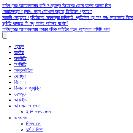
Skip
ফরিদপুরের আলফাডাঙ্গায় জমি সংক্রান্ত বিরোধের জেরে হামলা আহত তিন
to
হোয়াটসঅ্যাপ ট্র্যাপ: নতুন কৌশলে বাড়ছে ডিজিটাল প্রতারণা
content
সমমর্মী নেতৃত্বই প্রতিষ্ঠানের সাফল্যের চাবিকাঠি :প্রতিষ্ঠান প্রধান/ বস/ ম্যানেজার হিসে
দুর্নীতি থামাতে কি শুধু কঠোর আইনই যথেষ্ট?
ফরিদপুরের আলফাডাঙ্গায় বাজার বণিক সমিতির নতুন আহ্বায়ক কমিটি গঠন
প্রচ্ছদ
জাতীয়
রাজনীতি
অর্থনীতি
আন্তর্জাতিক
খেলাধুলা
বিনোদন
বিজ্ঞান ও প্রযুক্তি
দেশজুড়ে
আর্কাইভ
আর এম জি জোন
ই পি জেড জোন
অন্যান্য
ভিন্ন ধরণ
ধর্ম ও শিক্ষা