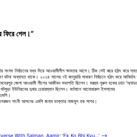
রে ফিরে গেল।“
ংসদ নির্বাচনের মধ্য দিয়ে আওয়ামীলীগ ক্ষমতায় আসে। ঠিক সেই বছর হঠাৎ করে স্বতন্ত্
 ঘটনা অব্যাহত থাকে। ২০২৪ সালের ৭ই জানুয়ারি সাধারণ নির্বাচনে হঠাৎ করে আবির্ভাব 
 মেহেরপুর জেলা আওয়ামী লীগের আজীবন সভাপতি ছিলেন। মরহুম নূরুল হকের চাচা ‘অ্যাড
ুড়া ইউনিয়নের দুবার চেয়ারম্যান ছিলেন। বর্তমানে আনোয়ারুল ইসলামের
র এমপি।
দ অপরজন গাংনী আসনের এমপি জনাব ডাক্তার নাজমুল হক সাগর।
verse With Salman, Aamir: ‘Ek Ko Bhi Kyu…’
⟶