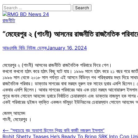
Search
for:
রাজনীতি
“মেহেরপুর ২ (গাংনী) আসনের রাজনীতি রাজনৈতিক পরিবা
আরএমজি বিডি নিউজ ডেস্ক
January 16, 2024
মেহেরপুর ২ (গাংনী) আসনের রাজনীতি রাজনৈতিক পরিবারে ফিরে গেল।
কখনো কখনো হঠাৎ করে হঠাৎ কিছু ঘটে যায়। ১৯৯৬ সালে হঠাৎ করে ২১ বছর পরে জাতীয় স
১৯৯৬ সাল থেকে ২০১৮ সাল পর্যন্ত এই আসনে বিভিন্ন পথ পরিক্রমার মধ্য দিয়ে সাধারণ
রাজনৈতিক পরিবার। ডাক্তার সাগরের বাবা মরহুম নূরুল হক সাহেব দুবার এমপি ছিলেন।
একবার এমপি ছিলেন। আবার সাগরের পরিবারের আর এক চাচা মরহুম আনোয়ারুল ইসলাম মটম
পুত্র জনাব সোহেল আহমেদ দুবারে নির্বাচিত চেয়ারম্যান এবং ডাক্তার নাজমুল হক সাগ
একই পরিবারের দুইজন ব্যক্তি একজন মটমুড়া ইউনিয়নের চেয়ারম্যান সোহেল আহমে
জেমস্ আহমেদ
গাংনী, মেহেরপুর ।
Post
⟵
“সবচেয়ে বড় অভাগা ছিলেন প্রিয় কবি কাজী নজরুল ইসলাম“
Rohit Shetty Teases He’s Ready To Bring SRK Into Cop Uni