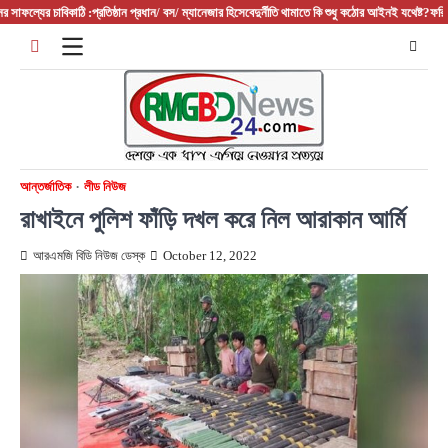
Skip
াফল্যের চাবিকাঠি :প্রতিষ্ঠান প্রধান/ বস/ ম্যানেজার হিসেবে
দুর্নীতি থামাতে কি শুধু কঠোর আইনই যথেষ্ট?
ফরিদপুরের
to
content
আন্তর্জাতিক
লীড নিউজ
রাখাইনে পুলিশ ফাঁড়ি দখল করে নিল আরাকান আর্মি
আরএমজি বিডি নিউজ ডেস্ক
October 12, 2022