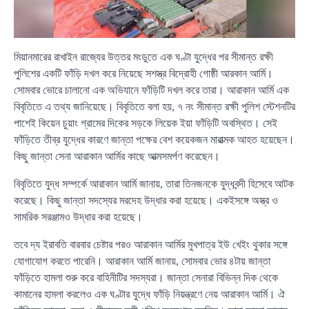
মিয়ানমারের রাখাইন রাজ্যের উত্তর মংডুতে এক ঘণ্টা যুদ্ধের পর সীমান্ত রক্ষী
পুলিশের একটি ফাঁড়ি দখল করে নিয়েছে সশস্ত্র বিদ্রোহী গোষ্ঠী আরকান আর্মি।
সোমবার ভোরে চালানো এক অভিযানে ফাঁড়িটি দখল করে তারা। আরাকান আর্মি এক
বিবৃতিতে এ তথ্য জানিয়েছে। বিবৃতিতে বলা হয়, ৭ নং সীমান্ত রক্ষী পুলিশ স্টেশনটির
পাশেই কিয়েন চুয়াং গ্রামের দিকের সড়কে লিয়েক ইয়া ফাঁড়িটি অবস্থিত। সেই
ফাঁড়িতে তীব্র যুদ্ধের কারণে জান্তা পক্ষের বেশ কয়েকজন মারাত্মক আহত হয়েছেন।
কিছু জান্তা সেনা আরাকান আর্মির কাছে আত্মসমর্পণ করেছেন।
বিবৃতিতে যুদ্ধ সম্পর্কে আরাকান আর্মি জানায়, তারা তিনজনকে যুদ্ধবন্দী হিসেবে আটক
করেছে। কিছু জান্তা সদস্যের মরদেহ ‍উদ্ধার করা হয়েছে। একইসঙ্গে অস্ত্র ও
সামরিক সরঞ্জামও উদ্ধার করা হয়েছে।
তবে দ্য ইরাবতি বারবার চেষ্টার পরও আরাকান আর্মির মুখপাত্র ইউ খেইং থুকার সঙ্গে
যোগাযোগ করতে পারেনি। আরাকান আর্মি জানায়, সোমবার ভোর ৪টায় জান্তা
ফাঁড়িতে হামলা শুরু করে বাহিনীটির সদস্যরা। জান্তা সেনারা বিভিন্ন দিক থেকে
কামানের হামলা করলেও এক ঘণ্টার যুদ্ধে ফাঁড়ি নিয়ন্ত্রণে নেয় আরাকান আর্মি। ঐ