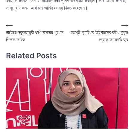
ফাঁড়িতে জান্তা সেনা ও সীমান্ত রক্ষী পুলিশ অবস্থান করছিল। তারা আরো জানায়,
এ যুদ্ধে একজন আরাকান আর্মির সদস্য নিহত হয়েছেন।
Post
⟵
⟶
নাটোরে স্কুলছাত্রী ধর্ষণ মামলায় প্রধান
হতশ্রী ব্যাটিংয়ে টাইগারদের কাঁধে যুক্ত
navigation
শিক্ষক আটক
হয়েছে আরেকটি হার
Related Posts