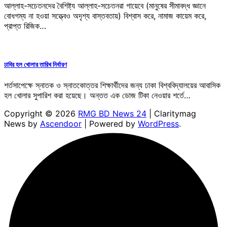
আল্লাহ-সচেতনদের বৈশিষ্ট্য আল্লাহ-সচেতনরা গায়েবে (মানুষের সীমাবদ্ধ জ্ঞানে
বোধগম্য না হওয়া সত্ত্বেও অদৃশ্য বাস্তবতায়) বিশ্বাস করে, নামাজ কায়েম করে,
প্রাপ্ত রিজিক…
ঢাবির হল খোলার তারিখ নির্ধারণ
শর্তসাপেক্ষে স্নাতক ও স্নাতকোত্তর শিক্ষার্থীদের জন্য ঢাকা বিশ্ববিদ্যালয়ের আবাসিক
হল খোলার সুপারিশ করা হয়েছে। অন্তত এক ডোজ টিকা নেওয়ার শর্তে…
Copyright © 2026
RMG BD News 24
| Claritymag
News by
Ascendoor
| Powered by
WordPress
.