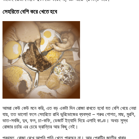
সেহরিতে বেশি করে খেতে হবে
আমরা কেউ কেউ মনে করি, এত বড় একটা দিন রোজা রাখতে হবে! যত বেশি খেয়ে নেয়া
যায়, তত ভালো! ফলে সেহরিতে রাখি ভূরিভোজের ব্যবস্থা – গরুর গোশত, মাছ, মুরগি,
ভাত-সবজি, দুধ, ফল, চা-কফি, ডেজার্ট ইত্যাদি দিয়ে এলাহি কাণ্ড। অথচ সুস্থ
রোজার চর্চায় এর চেয়ে ভ্রান্তির আর কিছু নেই।
প্রথমত, রোজা রেখে আপনি পানি খেতে পারছেন না। আর প্রোটিন জাতীয় খাবার