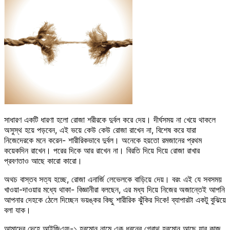
সাধারণ একটি ধারণা হলো রোজা শরীরকে দুর্বল করে দেয়। দীর্ঘসময় না খেয়ে থাকলে
অসুস্থ হয়ে পড়বেন, এই ভয়ে কেউ কেউ রোজা রাখেন না, বিশেষ করে যারা
নিজেদেরকে মনে করেন- শারীরিকভাবে দুর্বল। অনেকে হয়তো রমজানের প্রথম
কয়েকদিন রাখেন। পরের দিকে আর রাখেন না। বিরতি দিয়ে দিয়ে রোজা রাখার
প্রবণতাও আছে কারো কারো।
অথচ বাস্তব সত্য হচ্ছে, রোজা এনার্জি লেভেলকে বাড়িয়ে দেয়। বরং এই যে সবসময়
খাওয়া-দাওয়ার মধ্যে থাকা- বিজ্ঞানীরা বলছেন, এর মধ্য দিয়ে নিজের অজান্তেই আপনি
আপনার দেহকে ঠেলে দিচ্ছেন ভয়ঙ্কর কিছু শারীরিক ঝুঁকির দিকে! ব্যাপারটা একটু বুঝিয়ে
বলা যাক।
আমাদের দেহে আইজিএফ-১ হরমোন নামে এক ধরনের গ্রোথ হরমোন আছে যার কাজ