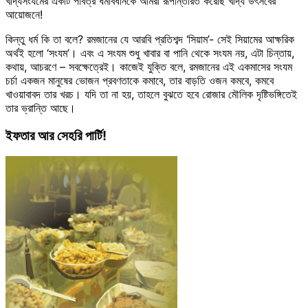
খাদ্যসংযমের একটি পবিত্র ধর্মবিধানকে আমরা রূপান্তরিত করেছি খাদ্য উৎসবের
আয়োজনে!
কিন্তু ধর্ম কি তা বলে? রমজানের যে আরবি প্রতিশব্দ ‘সিয়াম’- সেই সিয়ামের আক্ষরিক
অর্থই হলো ‘সংযম’। এবং এ সংযম শুধু খাবার বা পানি থেকে সংযম নয়, এটা চিন্তায়,
কথায়, আচরণে – সবক্ষেত্রেই। কাজেই যুক্তি বলে, রমজানের এই একমাসের সংযম
চর্চা একজন মানুষের ভোজন প্রবণতাকে কমাবে, তার বাড়তি ওজন কমবে, কমবে
খাওয়াবাবদ তার খরচ। যদি তা না হয়, তাহলে বুঝতে হবে রোজার মৌলিক দৃষ্টিভঙ্গিতেই
তার ভ্রান্তি আছে।
ইফতার আর সেহরি পার্টি!