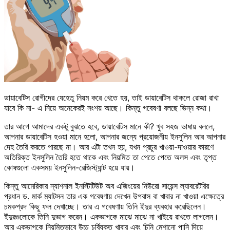
ডায়াবেটিস রোগীদের যেহেতু নিয়ম করে খেতে হয়, তাই ডায়াবেটিস থাকলে রোজা রাখা
যাবে কি না- এ নিয়ে অনেকেরই সংশয় আছে। কিন্তু গবেষণা বলছে ভিন্ন কথা।
তার আগে আমাদের একটু বুঝতে হবে, ডায়াবেটিস মানে কী? খুব সহজ ভাষায় বললে,
আপনার ডায়াবেটিস হওয়া মানে হলো, আপনার জন্যে প্রয়োজনীয় ইনসুলিন আর আপনার
দেহ তৈরি করতে পারছে না। আর এটা তখন হয়, যখন প্রচুর খাওয়া-দাওয়ার কারণে
অতিরিক্ত ইনসুলিন তৈরি হতে থাকে এবং নিয়মিত তা পেতে পেতে অলস এবং তৃপ্ত
কোষগুলো একসময় ইনসুলিন-রেজিস্ট্যান্ট হয়ে যায়।
কিন্তু আমেরিকার ন্যাশনাল ইনস্টিটিউট অব এজিংয়ের নিউরো সায়েন্স ল্যাবরেটরির
প্রধান ড. মার্ক ম্যাটসন তার এক গবেষণায় দেখেন উপবাস বা খাবার না খাওয়া এক্ষেত্রে
চমকপ্রদ কিছু ফল দেখাচ্ছে। তার এ গবেষণায় তিনি ইঁদুর ব্যবহার করেছিলেন।
ইঁদুরগুলোকে তিনি দুভাগ করেন। একভাগকে মাঝে মাঝে না খাইয়ে রাখতে লাগলেন।
আর একভাগকে নিয়মিতভাবে উচ্চ চর্বিযুক্ত খাবার এবং চিনি মেশানো পানি দিয়ে