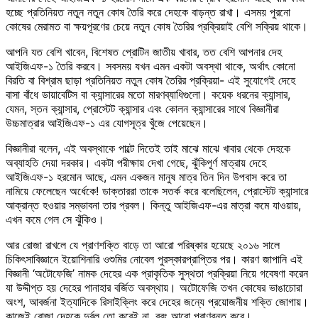
হচ্ছে প্রতিনিয়ত নতুন নতুন কোষ তৈরি করে দেহকে বাড়ন্ত রাখা। এসময় পুরনো
কোষের মেরামত বা ক্ষয়পূরণের চেয়ে নতুন কোষ তৈরির প্রক্রিয়াই বেশি সক্রিয় থাকে।
আপনি যত বেশি খাবেন, বিশেষত প্রোটিন জাতীয় খাবার, তত বেশি আপনার দেহ
আইজিএফ-১ তৈরি করবে। সবসময় যখন এমন একটা অবস্থা থাকে, অর্থাৎ কোনো
বিরতি বা বিশ্রাম ছাড়া প্রতিনিয়ত নতুন কোষ তৈরির প্রক্রিয়া- এই সুযোগেই দেহে
বাসা বাঁধে ডায়াবেটিস বা ক্যান্সারের মতো মারণব্যাধিগুলো। কয়েক ধরনের ক্যান্সার,
যেমন, স্তন ক্যান্সার, প্রোস্টেট ক্যান্সার এবং কোলন ক্যান্সারের সাথে বিজ্ঞানীরা
উচ্চমাত্রার আইজিএফ-১ এর যোগসূত্র খুঁজে পেয়েছেন।
বিজ্ঞানীরা বলেন, এই অবস্থাকে পাল্টে দিতেই তাই মাঝে মাঝে খাবার থেকে দেহকে
অব্যাহতি দেয়া দরকার। একটা পরীক্ষায় দেখা গেছে, ঝুঁকিপূর্ণ মাত্রায় দেহে
আইজিএফ-১ হরমোন আছে, এমন একজন মানুষ মাত্র তিন দিন উপবাস করে তা
নামিয়ে ফেলেছেন অর্ধেকে! ডাক্তাররা তাকে সতর্ক করে বলেছিলেন, প্রোস্টেট ক্যান্সারে
আক্রান্ত হওয়ার সম্ভাবনা তার প্রবল। কিন্তু আইজিএফ-এর মাত্রা কমে যাওয়ায়,
এখন কমে গেল সে ঝুঁকিও।
আর রোজা রাখলে যে প্রাণশক্তি বাড়ে তা আরো পরিষ্কার হয়েছে ২০১৬ সালে
চিকিৎসাবিজ্ঞানে ইয়োশিনারি ওশুমির নোবেল পুরস্কারপ্রাপ্তির পর। কারণ জাপানি এই
বিজ্ঞানী ‘অটোফেজি’ নামক দেহের এক প্রাকৃতিক সুস্থতা প্রক্রিয়া নিয়ে গবেষণা করেন
যা উদ্দীপ্ত হয় দেহের পানাহার বর্জিত অবস্থায়। অটোফেজি তখন কোষের ভাঙাচোরা
অংশ, আবর্জনা ইত্যাদিকে রিসাইক্লিং করে দেহের জন্যে প্রয়োজনীয় শক্তি জোগায়।
কাজেই রোজা দেহকে দুর্বল তো করেই না, বরং আরো প্রাণবন্ত করে।