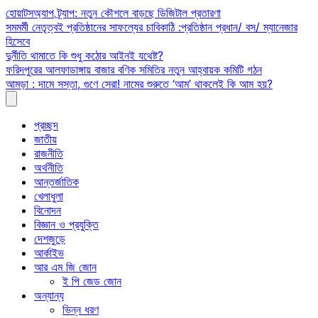
Skip
হোয়াটসঅ্যাপ ট্র্যাপ: নতুন কৌশলে বাড়ছে ডিজিটাল প্রতারণা
to
সমমর্মী নেতৃত্বই প্রতিষ্ঠানের সাফল্যের চাবিকাঠি :প্রতিষ্ঠান প্রধান/ বস/ ম্যানেজার
content
হিসেবে
দুর্নীতি থামাতে কি শুধু কঠোর আইনই যথেষ্ট?
ফরিদপুরের আলফাডাঙ্গায় বাজার বণিক সমিতির নতুন আহ্বায়ক কমিটি গঠন
আমড়া : দামে সস্তা, গুণে সেরা! নামের শুরুতে ‘আম’ থাকলেই কি আম হয়?
প্রচ্ছদ
জাতীয়
রাজনীতি
অর্থনীতি
আন্তর্জাতিক
খেলাধুলা
বিনোদন
বিজ্ঞান ও প্রযুক্তি
দেশজুড়ে
আর্কাইভ
আর এম জি জোন
ই পি জেড জোন
অন্যান্য
ভিন্ন ধরণ