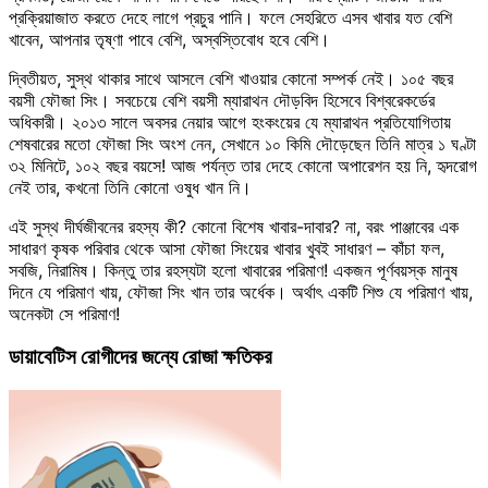
প্রক্রিয়াজাত করতে দেহে লাগে প্রচুর পানি। ফলে সেহরিতে এসব খাবার যত বেশি
খাবেন, আপনার তৃষ্ণা পাবে বেশি, অস্বস্তিবোধ হবে বেশি।
দ্বিতীয়ত, সুস্থ থাকার সাথে আসলে বেশি খাওয়ার কোনো সম্পর্ক নেই। ১০৫ বছর
বয়সী ফৌজা সিং। সবচেয়ে বেশি বয়সী ম্যারাথন দৌড়বিদ হিসেবে বিশ্বরেকর্ডের
অধিকারী। ২০১৩ সালে অবসর নেয়ার আগে হংকংয়ের যে ম্যারাথন প্রতিযোগিতায়
শেষবারের মতো ফৌজা সিং অংশ নেন, সেখানে ১০ কিমি দৌড়েছেন তিনি মাত্র ১ ঘণ্টা
৩২ মিনিটে, ১০২ বছর বয়সে! আজ পর্যন্ত তার দেহে কোনো অপারেশন হয় নি, হৃদরোগ
নেই তার, কখনো তিনি কোনো ওষুধ খান নি।
এই সুস্থ দীর্ঘজীবনের রহস্য কী? কোনো বিশেষ খাবার-দাবার? না, বরং পাঞ্জাবের এক
সাধারণ কৃষক পরিবার থেকে আসা ফৌজা সিংয়ের খাবার খুবই সাধারণ – কাঁচা ফল,
সবজি, নিরামিষ। কিন্তু তার রহস্যটা হলো খাবারের পরিমাণ! একজন পূর্ণবয়স্ক মানুষ
দিনে যে পরিমাণ খায়, ফৌজা সিং খান তার অর্ধেক। অর্থাৎ একটি শিশু যে পরিমাণ খায়,
অনেকটা সে পরিমাণ!
ডায়াবেটিস রোগীদের জন্যে রোজা ক্ষতিকর