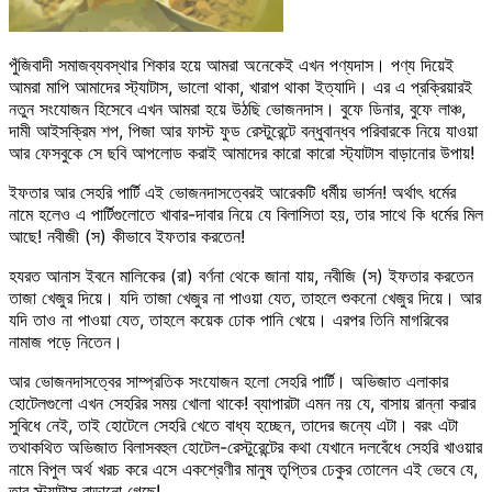
পুঁজিবাদী সমাজব্যবস্থার শিকার হয়ে আমরা অনেকেই এখন পণ্যদাস। পণ্য দিয়েই
আমরা মাপি আমাদের স্ট্যাটাস, ভালো থাকা, খারাপ থাকা ইত্যাদি। এর এ প্রক্রিয়ারই
নতুন সংযোজন হিসেবে এখন আমরা হয়ে উঠছি ভোজনদাস। বুফে ডিনার, বুফে লাঞ্চ,
দামী আইসক্রিম শপ, পিজা আর ফাস্ট ফুড রেস্টুরেন্টে বন্ধুবান্ধব পরিবারকে নিয়ে যাওয়া
আর ফেসবুকে সে ছবি আপলোড করাই আমাদের কারো কারো স্ট্যাটাস বাড়ানোর উপায়!
ইফতার আর সেহরি পার্টি এই ভোজনদাসত্বেরই আরেকটি ধর্মীয় ভার্সন! অর্থাৎ ধর্মের
নামে হলেও এ পার্টিগুলোতে খাবার-দাবার নিয়ে যে বিলাসিতা হয়, তার সাথে কি ধর্মের মিল
আছে! নবীজী (স) কীভাবে ইফতার করতেন!
হযরত আনাস ইবনে মালিকের (রা) বর্ণনা থেকে জানা যায়, নবীজি (স) ইফতার করতেন
তাজা খেজুর দিয়ে। যদি তাজা খেজুর না পাওয়া যেত, তাহলে শুকনো খেজুর দিয়ে। আর
যদি তাও না পাওয়া যেত, তাহলে কয়েক ঢোক পানি খেয়ে। এরপর তিনি মাগরিবের
নামাজ পড়ে নিতেন।
আর ভোজনদাসত্বের সাম্প্রতিক সংযোজন হলো সেহরি পার্টি। অভিজাত এলাকার
হোটেলগুলো এখন সেহরির সময় খোলা থাকে! ব্যাপারটা এমন নয় যে, বাসায় রান্না করার
সুবিধে নেই, তাই হোটেলে সেহরি খেতে বাধ্য হচ্ছেন, তাদের জন্যে এটা। বরং এটা
তথাকথিত অভিজাত বিলাসবহুল হোটেল-রেস্টুরেন্টের কথা যেখানে দলবেঁধে সেহরি খাওয়ার
নামে বিপুল অর্থ খরচ করে এসে একশ্রেণীর মানুষ তৃপ্তির ঢেকুর তোলেন এই ভেবে যে,
তার স্ট্যাটাস বাড়ানো গেছে!