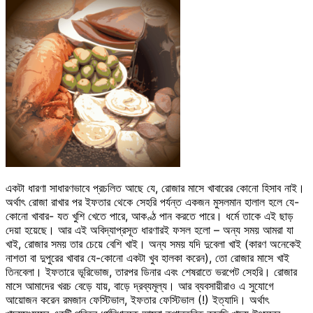
একটা ধারণা সাধারণভাবে প্রচলিত আছে যে, রোজার মাসে খাবারের কোনো হিসাব নাই।
অর্থাৎ রোজা রাখার পর ইফতার থেকে সেহরি পর্যন্ত একজন মুসলমান হালাল হলে যে-
কোনো খাবার- যত খুশি খেতে পারে, আকণ্ঠ পান করতে পারে। ধর্মে তাকে এই ছাড়
দেয়া হয়েছে। আর এই অবিদ্যাপ্রসূত ধারণারই ফসল হলো – অন্য সময় আমরা যা
খাই, রোজার সময় তার চেয়ে বেশি খাই। অন্য সময় যদি দুবেলা খাই (কারণ অনেকেই
নাশতা বা দুপুরের খাবার যে-কোনো একটা খুব হালকা করেন), তো রোজার মাসে খাই
তিনবেলা। ইফতারে ভূরিভোজ, তারপর ডিনার এবং শেষরাতে ভরপেট সেহরি। রোজার
মাসে আমাদের খরচ বেড়ে যায়, বাড়ে দ্রব্যমূল্য। আর ব্যবসায়ীরাও এ সুযোগে
আয়োজন করেন রমজান ফেস্টিভাল, ইফতার ফেস্টিভাল (!) ইত্যাদি। অর্থাৎ