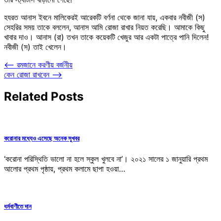
হযরত আনাস ইবনে মালিকেরই আরেকটি বর্ণনা থেকে জানা যায়, একবার নবীজী (স)
সেহরির সময় তাকে বললেন, আনাস আমি রোজা রাখার নিয়ত করেছি। আমাকে কিছু
খাবার দাও। আনাস (রা) তখন তাকে কয়েকটি খেজুর আর একটা পাত্রে পানি দিলেন!
নবীজী (স) তাই খেলেন।
Post
⟵
রমজানে করণীয় বর্জনীয়
কেন রোজা রাখবেন
⟶
navigation
Related Posts
করোনার মধ্যেও এসেছে অনেক সুখবর
‘করোনা পরিস্থিতি ভালো না হলে স্কুল খুলবে না’। ২০২১ সালের ১ জানুয়ারি প্রথম
আলোর প্রথম পৃষ্ঠায়, প্রথম কলামে ছাপা হওয়া…
ধর্মবাণীতে দান