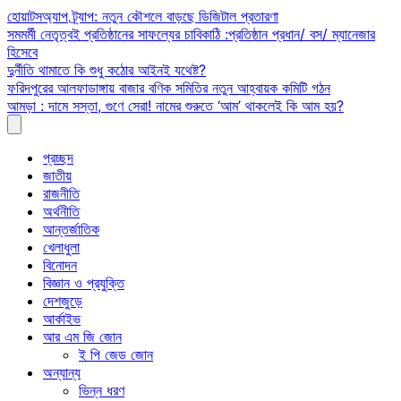
Skip
হোয়াটসঅ্যাপ ট্র্যাপ: নতুন কৌশলে বাড়ছে ডিজিটাল প্রতারণা
to
সমমর্মী নেতৃত্বই প্রতিষ্ঠানের সাফল্যের চাবিকাঠি :প্রতিষ্ঠান প্রধান/ বস/ ম্যানেজার
content
হিসেবে
দুর্নীতি থামাতে কি শুধু কঠোর আইনই যথেষ্ট?
ফরিদপুরের আলফাডাঙ্গায় বাজার বণিক সমিতির নতুন আহ্বায়ক কমিটি গঠন
আমড়া : দামে সস্তা, গুণে সেরা! নামের শুরুতে ‘আম’ থাকলেই কি আম হয়?
প্রচ্ছদ
জাতীয়
রাজনীতি
অর্থনীতি
আন্তর্জাতিক
খেলাধুলা
বিনোদন
বিজ্ঞান ও প্রযুক্তি
দেশজুড়ে
আর্কাইভ
আর এম জি জোন
ই পি জেড জোন
অন্যান্য
ভিন্ন ধরণ