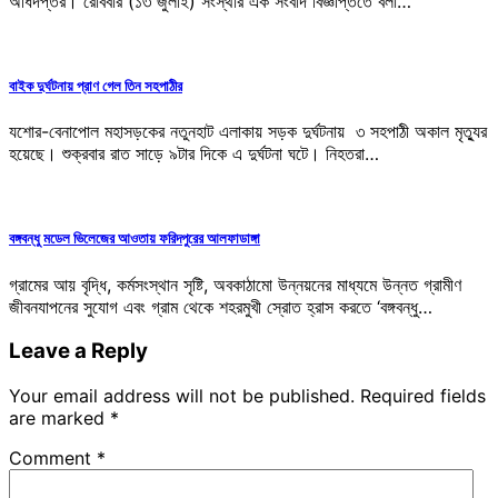
অধিদপ্তর। রোববার (১৩ জুলাই) সংস্থার এক সংবাদ বিজ্ঞপ্তিতে বলা…
বাইক দুর্ঘটনায় প্রাণ গেল তিন সহপাঠীর
যশোর-বেনাপোল মহাসড়কের নতুনহাট এলাকায় সড়ক দুর্ঘটনায় ৩ সহপাঠী অকাল মৃত্যু্র
হয়েছে। শুক্রবার রাত সাড়ে ৯টার দিকে এ দুর্ঘটনা ঘটে। নিহতরা…
বঙ্গবন্ধু মডেল ভিলেজের আওতায় ফরিদপুরের আলফাডাঙ্গা
গ্রামের আয় বৃদ্ধি, কর্মসংস্থান সৃষ্টি, অবকাঠামো উন্নয়নের মাধ্যমে উন্নত গ্রামীণ
জীবনযাপনের সুযোগ এবং গ্রাম থেকে শহরমুখী স্রোত হ্রাস করতে ‘বঙ্গবন্ধু…
Leave a Reply
Your email address will not be published.
Required fields
are marked
*
Comment
*