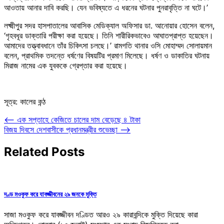
আওতায় আনার দাবি করছি। যেন ভবিষ্যতে এ ধরনের ঘটনার পুনরাবৃত্তি না ঘটে।’
লক্ষ্মীপুর সদর হাসপাতালের আবাসিক মেডিক্যাল অফিসার ডা. আনোয়ার হোসেন বলেন,
‘গৃহবধূর ডাক্তারি পরীক্ষা করা হয়েছে। তিনি শারীরিকভাবেও আঘাতপ্রাপ্ত হয়েছেন।
আমাদের তত্ত্বাবধানে তাঁর চিকিৎসা চলছে।’ রামগতি থানার ওসি মোহাম্মদ সোলায়মান
বলেন, প্রাথমিক তদন্তে ধর্ষণের বিষয়টির প্রমাণ মিলেছে। ধর্ষণ ও ডাকাতির ঘটনায়
মিরাজ নামের এক যুবককে গ্রেপ্তার করা হয়েছে।
সূত্র: কালের কন্ঠ
Post
⟵
এক সপ্তাহে কেজিতে চালের দাম বেড়েছে ৪ টাকা
বিজয় দিবসে দেশবাসীকে প্রধানমন্ত্রীর শুভেচ্ছা
⟶
navigation
Related Posts
দণ্ড মওকুফ করে যাবজ্জীবনের ২৯ জনকে মুক্তি
সাজা মওকুফ করে যাবজ্জীবন দণ্ডিত আরও ২৯ কারাবন্দিকে মুক্তি দিয়েছে কারা