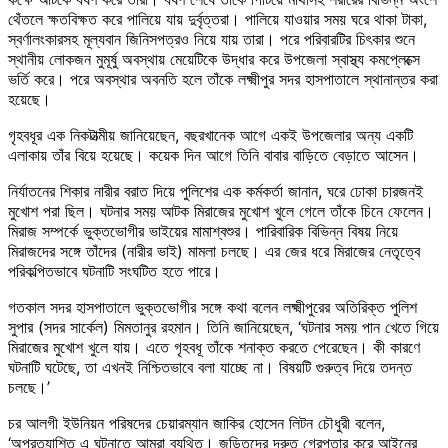
থেঁতলে ক্ষতবিক্ষত করে পালিয়ে যায় দুর্বৃত্তরা। পালিয়ে যাওয়ার সময় ঘরে থাকা টাকা,
স্বর্ণালংকারসহ মূল্যবান জিনিসপত্রও নিয়ে যায় তারা। পরে পরিবারটির চিৎকার শুনে
স্থানীয় লোকজন মুমূর্ষু অবস্থায় মেয়েটিকে উদ্ধার করে উপজেলা স্বাস্থ্য কমপ্লেক্সে
ভর্তি করে। পরে অবস্থার অবনতি হলে তাঁকে লক্ষ্মীপুর সদর হাসপাতালে স্থানান্তর করা
হয়েছে।
গৃহবধূর এক নিকটাত্মীয় জানিয়েছেন, বছরখানেক আগে একই উপজেলার অন্য একটি
এলাকায় তাঁর বিয়ে হয়েছে। কয়েক দিন আগে তিনি বাবার বাড়িতে বেড়াতে আসেন।
নির্যাতনের শিকার নারীর বরাত দিয়ে পুলিশের এক কর্মকর্তা জানান, ঘরে ঢোকা চারজনই
মুখোশ পরা ছিল। ঘটনার সময় আটক মিরাজের মুখোশ খুলে গেলে তাঁকে চিনে ফেলেন।
মিরাজ সম্পর্কে ভুক্তভোগীর ভাইয়ের মামাশ্বশুর। পারিবারিক বিভিন্ন বিষয় নিয়ে
মিরাজদের সঙ্গে তাঁদের (নারীর ভাই) মামলা চলছে। এর জের ধরে মিরাজের নেতৃত্বে
পরিকল্পিতভাবে ঘটনাটি সংঘটিত হতে পারে।
গতকাল সদর হাসপাতালে ভুক্তভোগীর সঙ্গে কথা বলেন লক্ষ্মীপুরের অতিরিক্ত পুলিশ
সুপার (সদর সার্কেল) মিমতানুর রহমান। তিনি জানিয়েছেন, ‘ঘটনার সময় পান খেতে গিয়ে
মিরাজের মুখোশ খুলে যায়। এতে গৃহবধূ তাঁকে শনাক্ত করতে পেরেছেন। কী কারণে
ঘটনাটি ঘটেছে, তা এখনই নিশ্চিতভাবে বলা যাচ্ছে না। বিষয়টি গুরুত্ব দিয়ে তদন্ত
চলছে।’
চর আলগী ইউনিয়ন পরিষদের চেয়ারম্যান জাকির হোসেন লিটন চৌধুরী বলেন,
‘অপ্রত্যাশিত এ ঘটনাতে আমরা ব্যথিত। জড়িতদের দ্রুত গ্রেপ্তার করে আইনের