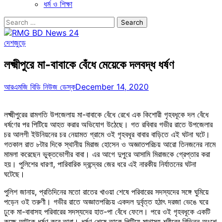
ধর্ম ও শিক্ষা
Search
for:
দেশজুড়ে
লক্ষ্মীপুরে মা-বাবাকে বেঁধে মেয়েকে দলবদ্ধ ধর্ষণ
আরএমজি বিডি নিউজ ডেস্ক
December 14, 2020
লক্ষ্মীপুরের রামগতি উপজেলায় মা-বাবাকে বেঁধে রেখে এক কিশোরী গৃহবধূকে দল বেঁধে
ধর্ষণের পর পিটিয়ে আহত করার অভিযোগ উঠেছে। গত রবিবার গভীর রাতে উপজেলার
চর আলগী ইউনিয়নের চর নেয়ামত গ্রামে ওই গৃহবধূর বাবার বাড়িতে এই ঘটনা ঘটে।
গতকাল রাত ৮টার দিকে স্থানীয় মিরাজ হোসেন ও অজ্ঞাতপরিচয় আরো তিনজনের নামে
মামলা করেছেন ভুক্তভোগীর বাবা। এর আগে দুপুরে আসামি মিরাজকে গ্রেপ্তার করা
হয়। পুলিশের ধারণা, পারিবারিক দ্বন্দ্বের জের ধরে এই নারকীয় নির্যাতনের ঘটনা
ঘটেছে।
পুলিশ জানায়, প্রতিদিনের মতো রাতের খাওয়া শেষে পরিবারের সদস্যদের সঙ্গে ঘুমিয়ে
পড়েন ওই তরুণী। গভীর রাতে অজ্ঞাতপরিচয় একদল দুর্বৃত্ত হঠাৎ দরজা ভেঙে ঘরে
ঢুকে মা-বাবাসহ পরিবারের সদস্যদের হাত-পা বেঁধে ফেলে। পরে ওই গৃহবধূকে একটি
কক্ষে আটকে ধর্ষণ করে তারা। ধর্ষণ শেষে তাকে পিটিয়ে মাথাসহ শরীরের বিভিন্ন অংশে