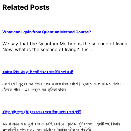
Related Posts
What can I gain from Quantum Method Course?
We say that the Quantum Method is the science of living.
Now, what is the science of living? It is…
বাজারের চিপস-চানাচুর-বিস্কুটে মারাত্মক হারে চিনি লবণ ও চর্বি
দেশে মোট মৃত্যুর ৭০ শতাংশ হয় অসংক্রামক রোগে। ২০৪০ সালে যা ৮০ শতাংশে
ঠেকতে পারে। এর পেছনে বড় ভূমিকা রাখবে…
কৃত্রিম বুদ্ধিমত্তা (AI) যে ৬ ভাবে বদলে দিচ্ছে আপনার চেনা পৃথিবী
আমরা এমন এক যুগে বসবাস করছি যেখানে “কৃত্রিম বুদ্ধিমত্তা” শব্দটি শুধু বিজ্ঞান
কল্পকাহিনীর পাতায় নয়, বরং আমাদের দৈনন্দিন জীবনের প্রতিটি…