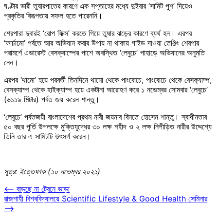
ঘণ্টার ভারী তুষারপাতের কারণে এক সপ্তাহের মধ্যে দুইবার ‘সামিট পুশ’ দিয়েও
প্রকৃতির বিরূপতায় সফল হতে পারেননি।
শেরপারা দুবারই ‘রোপ ফিক্স’ করতে গিয়ে তুষার ঝড়ের কারণে ব্যর্থ হন। এরপর
‘ফার্চামো’ পর্বতে আর অভিযান করার উপায় না থাকায় গাইড দাওয়া তেঞ্জিং শেরপার
পরামর্শে এভারেস্ট বেসক্যাম্পের পাশে অবস্থিত ‘লেবুচে’ পাহাড়ে অভিযানের অনুমতি
নেন।
এরপর ‘থামো’ হয়ে পরবর্তী তিনদিনে থামো থেকে পাংবোচে, পাংবোচে থেকে বেসক্যাম্প,
বেসক্যাম্প থেকে হাইক্যাম্প হয়ে একটানা আরোহণ করে ১ নভেম্বর সোমবার ‘লেবুচে’
(৬১১৯ মিটার) পর্বত জয় করেন শান্তু।
‘লেবুচে’ পর্বতজয়ী বাংলাদেশের প্রথম নারী জয়নাব বিনতে হোসেন শান্তু। স্বাধীনতার
৫০ বছর পূর্তি উপলক্ষে মুক্তিযুদ্ধের ৩০ লক্ষ শহীদ ও ২ লক্ষ নিপীড়িত নারীর উদ্দেশ্যে
তিনি তার এ সামিটটি উৎসর্গ করেন।
সূত্র: ইত্তেফাক (১০ নভেম্বর ২০২১)
Post
⟵
বাড়ছে না ট্রেনে ভাড়া
রাজশাহী বিশ্ববিদ্যালয়ে Scientific Lifestyle & Good Health সেমিনার
navigation
⟶