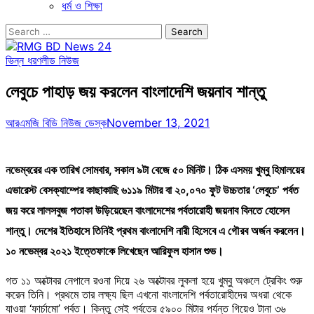
ধর্ম ও শিক্ষা
Search
for:
ভিন্ন ধরণ
লীড নিউজ
লেবুচে পাহাড় জয় করলেন বাংলাদেশি জয়নাব শান্তু
আরএমজি বিডি নিউজ ডেস্ক
November 13, 2021
নভেম্বরের এক তারিখ সোমবার, সকাল ৯টা বেজে ৫০ মিনিট। ঠিক এসময় খুম্বু হিমালয়ের
এভারেস্ট বেসক্যাম্পের কাছাকাছি ৬১১৯ মিটার বা ২০,০৭০ ফুট উচ্চতার ‘লেবুচে’ পর্বত
জয় করে লালসবুজ পতাকা উড়িয়েছেন বাংলাদেশের পর্বতারোহী জয়নাব বিনতে হোসেন
শান্তু। দেশের ইতিহাসে তিনিই প্রথম বাংলাদেশি নারী হিসেবে এ গৌরব অর্জন করলেন।
১০ নভেম্বর ২০২১ ইত্তেফাকে লিখেছেন আরিফুল হাসান শুভ।
গত ১১ অক্টোবর নেপালে রওনা দিয়ে ২৬ অক্টোবর লুকলা হয়ে খুম্বু অঞ্চলে ট্রেকিং শুরু
করেন তিনি। প্রথমে তার লক্ষ্য ছিল এখনো বাংলাদেশি পর্বতারোহীদের অধরা থেকে
যাওয়া ‘ফার্চামো’ পর্বত। কিন্তু সেই পর্বতের ৫৯০০ মিটার পর্যন্ত গিয়েও টানা ৩৬