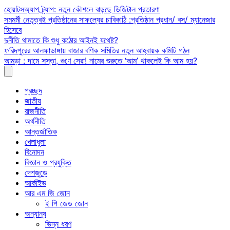
Skip
হোয়াটসঅ্যাপ ট্র্যাপ: নতুন কৌশলে বাড়ছে ডিজিটাল প্রতারণা
to
সমমর্মী নেতৃত্বই প্রতিষ্ঠানের সাফল্যের চাবিকাঠি :প্রতিষ্ঠান প্রধান/ বস/ ম্যানেজার
content
হিসেবে
দুর্নীতি থামাতে কি শুধু কঠোর আইনই যথেষ্ট?
ফরিদপুরের আলফাডাঙ্গায় বাজার বণিক সমিতির নতুন আহ্বায়ক কমিটি গঠন
আমড়া : দামে সস্তা, গুণে সেরা! নামের শুরুতে ‘আম’ থাকলেই কি আম হয়?
প্রচ্ছদ
জাতীয়
রাজনীতি
অর্থনীতি
আন্তর্জাতিক
খেলাধুলা
বিনোদন
বিজ্ঞান ও প্রযুক্তি
দেশজুড়ে
আর্কাইভ
আর এম জি জোন
ই পি জেড জোন
অন্যান্য
ভিন্ন ধরণ