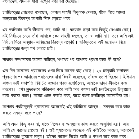
বাংলাদেশ, এমনকি সারা বিশ্বের বাঙালিরা দেখেছে।
চলচ্চিত্রের লোকেরা বলেছেন, একজন সাহসী নিপুণকে পেলাম, যাঁকে নিয়ে আমরা
অন্যায়ের বিরুদ্ধে আগামী দিনে লড়তে পারব।
এর প্রতিদান আমি কীভাবে দেব, জানি না। ধন্যবাদ ছাড়া আর কিছু্ই দেওয়ার নেই।
এই নির্বাচনে নেমে তাঁরা আমাকে কেন সাহসী বলছেন, তা-ও জানি না। তবে আমি এই
নির্বাচন ঘিরে অন্যায়-অনিয়মের বিরুদ্ধে লড়েছি। ভবিষ্যতেও এই মনোভাব নিয়ে
চলচ্চিত্রের জন্য পথ চলতে চাই।
সাধারণ সম্পাদকের অনেক দায়িত্ব, শপথের পর আপনার প্রথম কাজ কী হবে?
এত দিন আমাদের প্যানেলের ওপর দিয়ে অনেক ঝড় গেছে। ২৯ জানুয়ারি ফলাফল
প্রকাশের পর আমাদের প্যানেলের যাঁরা বিজয়ী হয়েছেন, তাঁরাও হতাশ ছিলেন। ইলিয়াস
কাঞ্চন ভাই সভাপতি নির্বাচিত হওয়ার পরও বলেছিলেন, আমাকে ছাড়া কীভাবে কাজ
করবেন। এখন সুন্দরভাবে পরিকল্পনা করে আমি আর কাঞ্চন ভাই চলচ্চিত্রের উন্নয়নে
কাজ করতে পারব। আমরা এমন কাজই করব, যাতে বাংলা চলচ্চিত্র আলোকিত হয়।
আপনার প্রতিদ্বন্দ্বী প্যানেলের অনেকেই এই কমিটিতে আছেন। সমন্বয় করে কাজ
করতে সমস্যা হতে পারে?
আমি এমন কিছু করব না, যাতে নিজের বা অন্যদের কাজ করতে অসুবিধা হয়। আর
আমি সে ধরনের মেয়েও নই। ওই প্যানেলের অনেকে এই কমিটিতে আছেন, অনেকেই
চলচ্চিত্রের পুরোনো মানুষ। তাঁদের পরামর্শ নিয়েই আমি ও কাঞ্চন ভাই কাজ করব।