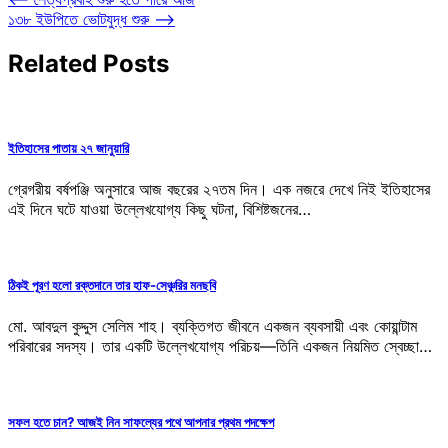
Post
১৩৮ ইউপিতে ভোটযুদ্ধ শুরু
⟶
navigation
Related Posts
ইতিহাসের পাতায় ২৭ জানুয়ারি
গ্রেগরীয় বর্ষপঞ্জি অনুসারে আজ বছরের ২৭তম দিন। এক নজরে দেখে নিই ইতিহাসের
এই দিনে ঘটে যাওয়া উল্লেখযোগ্য কিছু ঘটনা, বিশিষ্টজনের…
ঠিকই পূরণ হলো রক্তদানে তার হাফ-সেঞ্চুরির মনছবি
মো. আবদুল কুদ্দুস সেলিম শাহ। ব্যক্তিগত জীবনে একজন ব্যবসায়ী এবং কোয়ান্টাম
পরিবারের সদস্য। তার একটি উল্লেখযোগ্য পরিচয়—তিনি একজন নিয়মিত স্বেচ্ছা…
সফল হতে চান? আজই নিন সাফল্যের পথে আপনার প্রথম পদক্ষেপ