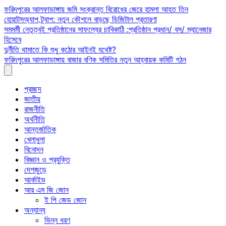
Skip
ফরিদপুরের আলফাডাঙ্গায় জমি সংক্রান্ত বিরোধের জেরে হামলা আহত তিন
to
হোয়াটসঅ্যাপ ট্র্যাপ: নতুন কৌশলে বাড়ছে ডিজিটাল প্রতারণা
content
সমমর্মী নেতৃত্বই প্রতিষ্ঠানের সাফল্যের চাবিকাঠি :প্রতিষ্ঠান প্রধান/ বস/ ম্যানেজার
হিসেবে
দুর্নীতি থামাতে কি শুধু কঠোর আইনই যথেষ্ট?
ফরিদপুরের আলফাডাঙ্গায় বাজার বণিক সমিতির নতুন আহ্বায়ক কমিটি গঠন
প্রচ্ছদ
জাতীয়
রাজনীতি
অর্থনীতি
আন্তর্জাতিক
খেলাধুলা
বিনোদন
বিজ্ঞান ও প্রযুক্তি
দেশজুড়ে
আর্কাইভ
আর এম জি জোন
ই পি জেড জোন
অন্যান্য
ভিন্ন ধরণ