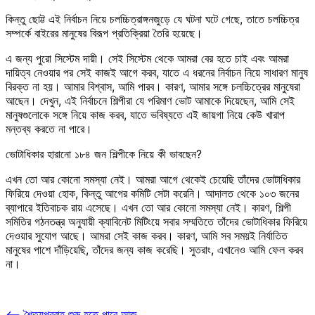
কিন্তু ছোট্ট এই নির্বাচন নিয়ে চলচ্চিত্রাঙ্গনজুড়ে যে ঘটনা ঘটে গেছে, তাতে চলচ্চিত্র
সম্পর্কে বাইরের মানুষের বিরূপ প্রতিক্রিয়া তৈরি হয়েছে।
এ জন্য পুরো সিস্টেম দায়ী। সেই সিস্টেম থেকে আমরা বের হতে চাই এবং আমরা
দায়িত্ব নেওয়ার পর সেই কাজই আগে করব, যাতে এ ধরনের নির্বাচন নিয়ে সাধারণ মানুষ
বিরক্ত না হয়। আমার বিশ্বাস, আমি পারব। কারণ, আমার সঙ্গে চলচ্চিত্রের মানুষেরা
আছেন। দেখুন, এই নির্বাচনে শিল্পীরা যে পরিমাণ ভোট আমাকে দিয়েছেন, আমি সেই
মানুষগুলোকে সঙ্গে নিয়ে কাজ করব, যাতে ভবিষ্যতে এই জায়গা নিয়ে কেউ খারাপ
মন্তব্য করতে না পারে।
ভোটাধিকার হারানো ১৮৪ জন শিল্পীকে নিয়ে কী ভাবছেন?
এখন তো আর কোনো সমস্যা নেই। আমরা আগে থেকেই চেয়েছি তাঁদের ভোটাধিকার
ফিরিয়ে দেওয়া হোক, কিন্তু আগের কমিটি সেটা করেনি। আদালত থেকে ১০৩ জনের
ব্যাপারে ইতিবাচক রায় এসেছে। এখন তো আর কোনো সমস্যা নেই। কারণ, শিল্পী
সমিতির গঠনতন্ত্র অনুযায়ী ক্যাবিনেট মিটিংয়ে সবার সম্মতিতে তাঁদের ভোটাধিকার ফিরিয়ে
দেওয়ার সুযোগ আছে। আমরা সেই কাজ করব। কারণ, আমি সব সময়ই নির্যাতিত
মানুষের পাশে দাঁড়িয়েছি, তাঁদের জন্য কাজ করেছি। সুতরাং, এখানেও আমি ফেল করব
না।
⟵
শৈত্যপ্রবাহ শুরু হতে পারে আজ