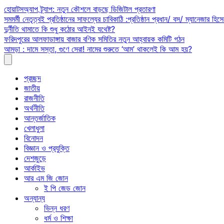
Skip
হোয়াটসঅ্যাপ ট্র্যাপ: নতুন কৌশলে বাড়ছে ডিজিটাল প্রতারণা
to
সমমর্মী নেতৃত্বই প্রতিষ্ঠানের সাফল্যের চাবিকাঠি :প্রতিষ্ঠান প্রধান/ বস/ ম্যানেজার হিসে
content
দুর্নীতি থামাতে কি শুধু কঠোর আইনই যথেষ্ট?
ফরিদপুরের আলফাডাঙ্গায় বাজার বণিক সমিতির নতুন আহ্বায়ক কমিটি গঠন
আমড়া : দামে সস্তা, গুণে সেরা! নামের শুরুতে ‘আম’ থাকলেই কি আম হয়?
প্রচ্ছদ
জাতীয়
রাজনীতি
অর্থনীতি
আন্তর্জাতিক
খেলাধুলা
বিনোদন
বিজ্ঞান ও প্রযুক্তি
দেশজুড়ে
আর্কাইভ
আর এম জি জোন
ই পি জেড জোন
অন্যান্য
ভিন্ন ধরণ
ধর্ম ও শিক্ষা