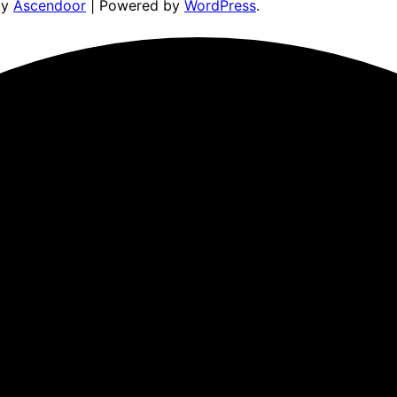
by
Ascendoor
| Powered by
WordPress
.