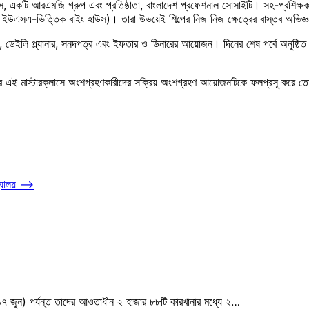
স, একটি আরএমজি গ্রুপ এবং প্রতিষ্ঠাতা, বাংলাদেশ প্রফেশনাল সোসাইটি। সহ-প্রশিক্ষক
উএসএ-ভিত্তিক বাইং হাউস)। তারা উভয়েই শিল্পের নিজ নিজ ক্ষেত্রের বাস্তব অভিজ্ঞত
ণ, ডেইলি প্ল্যানার, সনদপত্র এবং ইফতার ও ডিনারের আয়োজন। দিনের শেষ পর্বে অনুষ্ঠি
ের এই মাস্টারক্লাসে অংশগ্রহণকারীদের সক্রিয় অংশগ্রহণ আয়োজনটিকে ফলপ্রসূ করে 
যালয়
⟶
(১৭ জুন) পর্যন্ত তাদের আওতাধীন ২ হাজার ৮৮টি কারখানার মধ্যে ২…