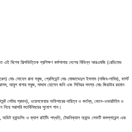
িত এই বিশেষ শিল্পভিত্তিক প্রশিক্ষণ কর্মশালায় দেশের বিভিন্ন আরএমজি (রেডিমেড
োঃ সোহেল রানা সবুজ, প্রেসিডেন্ট মোঃ মোজাদ্দেদুল ইসলাম (সজিব-লাবিব), ফার্স্ট
ফুল আলম, আবুল বাশার সবুজ, সাদ্দাম হোসেন জনি এবং সিনিয়র সদস্য মোঃ জিয়াউর রহমান
্টমেন্ট লেটার প্রদান), ওয়েলফেয়ার অফিসারের দায়িত্ব ও কর্তব্য, বেতন-ওভারটাইম ও
াধান নিয়ে সরাসরি মতবিনিময়ের সুযোগ পান।
অডিট হ্যান্ডলিং ও ক্যাপ রাইটিং পদ্ধতি, টেকনিক্যাল অ্যান্ড সেফটি কমপ্লায়েন্স এবং