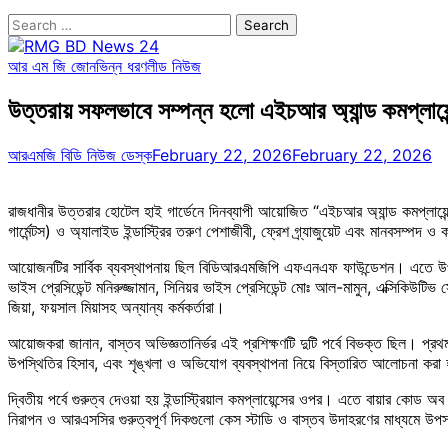
Search
for:
আর এম জি জোন
ভিন্ন ধরণ
লীড নিউজ
উত্তরায় সফলভাবে সম্পন্ন হলো এইচআর অ্যান্ড কমপ্লায়েন্
আরএমজি বিডি নিউজ ডেস্ক
February 22, 2026
February 22, 2026
রাজধানীর উত্তরার হোটেল হাই গার্ডেনে দিনব্যাপী আয়োজিত “এইচআর অ্যান্ড কমপ্লায়েন্
গার্মেন্টস) ও অ্যালাইড ইন্ডাস্ট্রির তরুণ পেশাজীবী, ফ্রেশ গ্র্যাজুয়েট এবং মানবসম্পদ ও 
আয়োজনটির সার্বিক ব্যবস্থাপনায় ছিল বিডিআরএমজিপি এফএনএফ ফাউন্ডেশন। এতে উপস্থি
ভাইস প্রেসিডেন্ট মনিরুজ্জামান, সিনিয়র ভাইস প্রেসিডেন্ট মোঃ আল-মামুন, এক্সিকিউটি
জিয়া, ফয়সাল মিয়াসহ অন্যান্য কর্মকর্তারা।
আয়োজকরা জানান, বাস্তব অভিজ্ঞতানির্ভর এই প্রশিক্ষণটি দুটি পর্বে বিভক্ত ছিল। প্রথ
উপস্থিতির হিসাব, এবং শৃঙ্খলা ও অভিযোগ ব্যবস্থাপনা নিয়ে বিস্তারিত আলোচনা করা হয়
দ্বিতীয় পর্বে গুরুত্ব দেওয়া হয় ইন্ডাস্ট্রিয়াল কমপ্লায়েন্সের ওপর। এতে বায়ার কোড অ
নিরাপন ও আরএসসির গুরুত্বপূর্ণ দিকগুলো কেস স্টাডি ও বাস্তব উদাহরণের মাধ্যমে উ