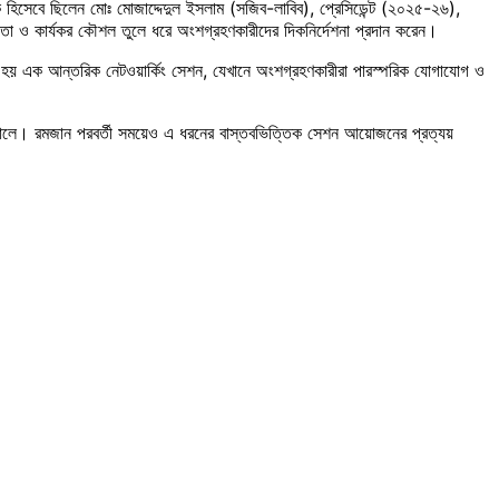
 হিসেবে ছিলেন মোঃ মোজাদ্দেদুল ইসলাম (সজিব-লাবিব), প্রেসিডেন্ট (২০২৫-২৬),
া ও কার্যকর কৌশল তুলে ধরে অংশগ্রহণকারীদের দিকনির্দেশনা প্রদান করেন।
ত হয় এক আন্তরিক নেটওয়ার্কিং সেশন, যেখানে অংশগ্রহণকারীরা পারস্পরিক যোগাযোগ ও
তোলে। রমজান পরবর্তী সময়েও এ ধরনের বাস্তবভিত্তিক সেশন আয়োজনের প্রত্যয়