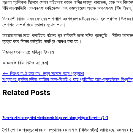
প্রধান প্রশিক্ষক হিসেবে সেশন পরিচালনা করেন নাসির মাহমুদ পারভেজ, হেড অব বিজনে
বিডিআরএমজিপি এফএনএফ ফাউন্ডেশন এবং কমপ্লায়েন্স অ্যান্ড আরএসএস (টিম লিডার, ই
দিনব্যাপী নিবিড় এসব সেশনের পাশাপাশি অংশগ্রহণকারীদের জন্য ছিল প্রশিক্ষণ উপকর
পেশাগত সম্পর্ক গড়ে তোলার সুযোগ পান।
আয়োজকদের মতে, ক্যারিয়ার গঠনের মূল চাবিকাঠি হলো সঠিক প্রস্তুতি। সীমিত আসন
ব্যক্ত করে দিনের কর্মসূচির সমাপ্তি ঘোষণা করা হয়।
নিজস্ব সংবাদদাতা: সজিবুল ইসলাম
আরএমজি বিডি নিউজ ২৪.কম]
Post
⟵
শিল্পের কণ্ঠ রাজপথে: নতুন সংসদে নতুন প্রত্যাশা
মধ্যযুগের মুসলিম মনীষা ফাতিমা আল-ফিহরি ও তার প্রতিষ্ঠিত আল-ক্কারাউইন বিশ্ববিদ্
navigation
Related Posts
ঈদের পর খোলা ও বন্ধ থাকা কারখানাগুলোর চিত্রে দেখা যাচ্ছে স্বস্তি ও উদ্বেগ—দুই-ই
তৈরি পোশাক প্রস্তুতকারক ও রপ্তানিকারক সমিতি (বিজিএমইএ) জানিয়েছে, মঙ্গলবার 