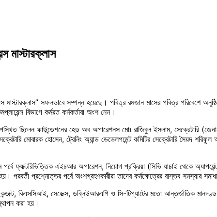
স মাস্টারক্লাস
স মাস্টারক্লাস” সফলভাবে সম্পন্ন হয়েছে। পবিত্র রমজান মাসের পবিত্র পরিবেশে অনুষ্ঠ
কমপ্লায়েন্স বিভাগে কর্মরত কর্মকর্তারা অংশ নেন।
ত ছিলেন ফাউন্ডেশনের হেড অব অপারেশনস মোঃ রাজিবুল ইসলাম, সেক্রেটারি (জেনারেল) ম
ভ সেক্রেটারি মোবারক হোসেন, ট্রেনিং অ্যান্ড ডেভেলপমেন্ট কমিটির সেক্রেটারি সৈয়দ শরি
ম পর্বে ফ্যাক্টরিভিত্তিক এইচআর অপারেশন, নিয়োগ প্রক্রিয়া (সিভি যাচাই থেকে অ্যাপয়েন
। পরবর্তী প্রশ্নোত্তর পর্বে অংশগ্রহণকারীরা তাদের কর্মক্ষেত্রের বাস্তব সমস্যার সম
ব কন্ডাক্ট, বিএসসিআই, সেডেক্স, ডব্লিউআরএপি ও সি-টিপ্যাটের মতো আন্তর্জাতিক মানদণ্ড, 
পস্থাপন করা হয়।