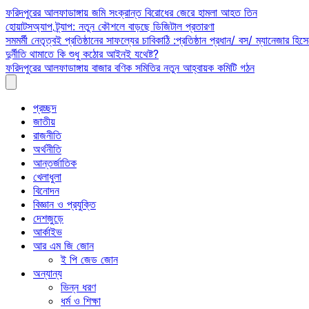
Skip
ফরিদপুরের আলফাডাঙ্গায় জমি সংক্রান্ত বিরোধের জেরে হামলা আহত তিন
to
হোয়াটসঅ্যাপ ট্র্যাপ: নতুন কৌশলে বাড়ছে ডিজিটাল প্রতারণা
content
সমমর্মী নেতৃত্বই প্রতিষ্ঠানের সাফল্যের চাবিকাঠি :প্রতিষ্ঠান প্রধান/ বস/ ম্যানেজার হিসে
দুর্নীতি থামাতে কি শুধু কঠোর আইনই যথেষ্ট?
ফরিদপুরের আলফাডাঙ্গায় বাজার বণিক সমিতির নতুন আহ্বায়ক কমিটি গঠন
প্রচ্ছদ
জাতীয়
রাজনীতি
অর্থনীতি
আন্তর্জাতিক
খেলাধুলা
বিনোদন
বিজ্ঞান ও প্রযুক্তি
দেশজুড়ে
আর্কাইভ
আর এম জি জোন
ই পি জেড জোন
অন্যান্য
ভিন্ন ধরণ
ধর্ম ও শিক্ষা