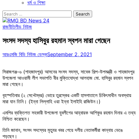
ধর্ম ও শিক্ষা
Search
for:
রাজনীতি
লীড নিউজ
সংসদ সদস্য হাসিবুর রহমান স্বপন মারা গেছেন
আরএমজি বিডি নিউজ ডেস্ক
September 2, 2021
সিরাজগঞ্জ-৬ (শাহজাদপুর) আসনের সংসদ সদস্য, সাবেক শিল্প-উপমন্ত্রী ও শাহজাদপুর
উপজেলা আওয়ামী লীগ সভাপতি বীর মুক্তিযোদ্ধা আলহাজ মো. হাসিবুর রহমান স্বপন
মারা গেছেন।
বৃহস্পতিবার (২ সেপ্টেম্বর) ভোরে তুরস্কের একটি হাসপাতালে চিকিৎসাধীন অবস্থায়
মারা যান তিনি। (ইন্না লিল্লাহি ওয়া ইন্না ইলাইহি রাজিউন।)
এমপির ব্যক্তিগত সহকারী উপজেলা যুবলীগের আহ্বায়ক আশিকুর রহমান দিনার এ তথ্য
নিশ্চিত করেছেন।
তিনি জানান, সংসদ সদস্যের মৃত্যুর খবর পেয়ে দলীয় নেতাকর্মীরা কান্নায় ভেঙে
পড়ছেন।