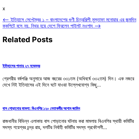
x
Post
⟵
ইতিহাসে সেপ্টেম্বর ১ – বাংলাদেশের গুণী চিত্রশিল্পী মুস্তাফা মনোয়ার এর জন্মদিন
ককপিটে বসে নয়, নিথর হয়ে দেশে ফিরলেন পাইলট নওশাদ
⟶
navigation
Related Posts
ইতিহাসের পাতায় ২৭ নভেম্বর
গ্রেগরীয় বর্ষপঞ্জি অনুসারে আজ বছরের ৩৩১তম (অধিবর্ষে ৩৩২তম) দিন। এক নজরে
দেখে নিই ইতিহাসের এই দিনে ঘটে যাওয়া উল্লেখযোগ্য কিছু…
বাস পোড়ানোর মামলা: বিএনপির ১২০ নেতাকর্মীর আগাম জামিন
রাজধানীর বিভিন্ন এলাকায় বাস পোড়ানোর ঘটনায় করা মামলায় বিএনপির স্থায়ী কমিটির
সদস্য গয়েশ্বর চন্দ্র রায়, দলটির নির্বাহী কমিটির সদস্য প্রকৌশলী…