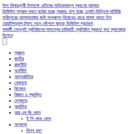
Skip
ঈদে মিলাদুন্নবী উপলক্ষে এতিমের অভিভাবকত্ব গ্রহণের আহ্বান
to
ডিজিটাল অপরাধ দমনে কঠোর হচ্ছে সরকার, চালু হচ্ছে এআই-ভিত্তিক মনিটরিং
content
ফরিদপুরের আলফাডাঙ্গায় জমি সংক্রান্ত বিরোধের জেরে হামলা আহত তিন
হোয়াটসঅ্যাপ ট্র্যাপ: নতুন কৌশলে বাড়ছে ডিজিটাল প্রতারণা
সমমর্মী নেতৃত্বই প্রতিষ্ঠানের সাফল্যের চাবিকাঠি :প্রতিষ্ঠান প্রধান/ বস/ ম্যানেজার
হিসেবে
প্রচ্ছদ
জাতীয়
রাজনীতি
অর্থনীতি
আন্তর্জাতিক
খেলাধুলা
বিনোদন
বিজ্ঞান ও প্রযুক্তি
দেশজুড়ে
আর্কাইভ
আর এম জি জোন
ই পি জেড জোন
অন্যান্য
ভিন্ন ধরণ