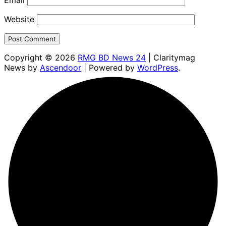
Email
Website
Copyright © 2026
RMG BD News 24
| Claritymag
News by
Ascendoor
| Powered by
WordPress
.