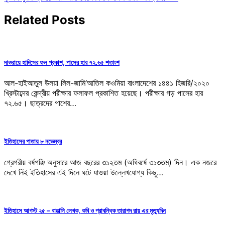
navigation
Related Posts
দাওরায়ে হাদিসের ফল প্রকাশ, পাসের হার ৭২.৬৫ শতাংশ
আল-হাইআতুল উলয়া লিল-জামি‘আতিল কওমিয়া বাংলাদেশের ১৪৪১ হিজরি/২০২০
খ্রিস্টাব্দের কেন্দ্রীয় পরীক্ষার ফলাফল প্রকাশিত হয়েছে। পরীক্ষার গড় পাসের হার
৭২.৬৫। ছাত্রদের পাশের…
ইতিহাসের পাতায় ৮ নভেম্বর
গ্রেগরীয় বর্ষপঞ্জি অনুসারে আজ বছরের ৩১২তম (অধিবর্ষে ৩১৩তম) দিন। এক নজরে
দেখে নিই ইতিহাসের এই দিনে ঘটে যাওয়া উল্লেখযোগ্য কিছু…
ইতিহাসে আগস্ট ২৫ – বাঙালি লেখক, কবি ও প্রাবন্ধিক তারাপদ রায় এর মৃত্যুদিন