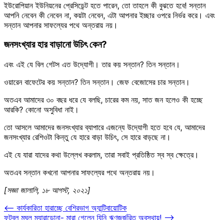
ইউরোপিয়ান ইউনিয়নের প্রেসিডেন্ট হতে পারেন, তো তাহলে কী বুঝতে হবে! সন্তান
আপনি নেবেন কী নেবেন না, কয়টা নেবেন, এটা আপনার ইচ্ছার ওপরে নির্ভর করে। এবং
সন্তান আপনার সাফল্যের পথে অন্তরায় নয়।
জনসংখ্যার হার বাড়ানো উচিৎ কেন?
এবং এই যে বিল গেটস এত উদ্যোগী। তার কয় সন্তান? তিন সন্তান।
ওয়ারেন বাফেটের কয় সন্তান? তিন সন্তান। জেফ বেজোসের চার সন্তান।
অতএব আমাদের ৩০ বছর ধরে যে বলছি, চারের কম নয়, সাত জন হলেও কী হচ্ছে
আরকি? কোনো অসুবিধা নাই।
তো আসলে আমাদের জনসংখ্যার ব্যাপারে এজন্যে উদ্যোগী হতে হবে যে, আমাদের
জনসংখ্যার রেশিওটা কিন্তু যে হারে বাড়া উচিৎ, সে হারে বাড়ছে না।
এই যে যারা যাদের কথা উল্লেখ করলাম, তারা সবাই প্রতিষ্ঠিত স্ব স্ব ক্ষেত্রে।
অতএব সন্তান কখনো আপনার সাফল্যের পথে অন্তরায় নয়।
[সজ্ঞা জালালি, ১৮ আগস্ট, ২০২১]
Post
⟵
কার্যকারিতা হারাচ্ছে বেশিরভাগ অ্যান্টিবায়োটিক
ফুটবল মুঘল ম্যারাডোনা- মারা গেলেন যিনি ঋণজর্জরিত অবস্থায়!
⟶