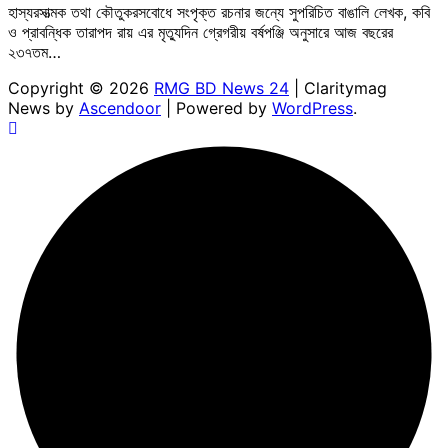
হাস্যরসাত্মক তথা কৌতুকরসবোধে সংপৃক্ত রচনার জন্যে সুপরিচিত বাঙালি লেখক, কবি
ও প্রাবন্ধিক তারাপদ রায় এর মৃত্যুদিন গ্রেগরীয় বর্ষপঞ্জি অনুসারে আজ বছরের
২৩৭তম…
Copyright © 2026
RMG BD News 24
| Claritymag
News by
Ascendoor
| Powered by
WordPress
.