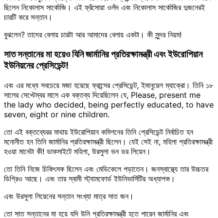
ছিলেন নিকোলাস সার্কোজি। এই ফ্রঁসোয়া ওলঁদ এবং নিকোলাস সার্কোজির দুজনেরই
চারটি করে সন্তান।
বুঝলেন? তাদের বেলায় চারটা আর আমাদের বেলায় একটা। কী সুন্দর নিয়ম!
সাত সন্তানের মা হয়েও যিনি জার্মানির প্রতিরক্ষামন্ত্রী এবং ইউরোপিয়ান
ইউনিয়নের প্রেসিডেন্ট!
এবং এর মধ্যে সবচেয়ে মজা হয়েছে ফ্রান্সের প্রেসিডেন্ট, ইমানুয়েল ম্যাক্রো। তিনি ১৮
সালের সেপ্টেম্বর মাসে এক বক্তব্য দিয়েছিলেন যে, Please, present me
the lady who decided, being perfectly educated, to have
seven, eight or nine children.
তো এই বক্তব্যেরর মাথায় ইউরোপিয়ান কমিশনের তিনি প্রেসিডেন্ট নির্বাচিত হন
মনোনীত হন তিনি জার্মানির প্রতিরক্ষামন্ত্রী ছিলেন। যেই সেই না, মহিলা প্রতিরক্ষামন্ত্রী
হওয়া মানেটা কী! ডাকসাইটে মহিলা, উরসুলা ভন ডর লিয়েন।
তো তিনি নিজে চিকিৎসক ছিলেন এবং মেডিকেলে পড়াতেন। জনস্বাস্থ্যে তার উচ্চতর
ডিগ্রিও আছে। এবং তার স্বামী স্ট্যামফোর্ড ইউনিভার্সিটির অধ্যাপক।
এবং উরসুলা লিয়েনের সন্তান সংখ্যা মাত্র সাত জন।
তো সাত সন্তানের মা হয়ে যদি উনি প্রতিরক্ষামন্ত্রী হতে পারেন জার্মানির এবং