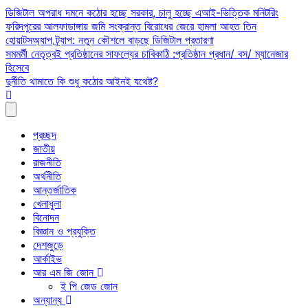
Skip
ডিজিটাল অপরাধ দমনে কঠোর হচ্ছে সরকার, চালু হচ্ছে এআই-ভিত্তিক মনিটরিং
to
ফরিদপুরের আলফাডাঙ্গায় জমি সংক্রান্ত বিরোধের জেরে হামলা আহত তিন
content
হোয়াটসঅ্যাপ ট্র্যাপ: নতুন কৌশলে বাড়ছে ডিজিটাল প্রতারণা
সমমর্মী নেতৃত্বই প্রতিষ্ঠানের সাফল্যের চাবিকাঠি :প্রতিষ্ঠান প্রধান/ বস/ ম্যানেজার
হিসেবে
দুর্নীতি থামাতে কি শুধু কঠোর আইনই যথেষ্ট?
প্রচ্ছদ
জাতীয়
রাজনীতি
অর্থনীতি
আন্তর্জাতিক
খেলাধুলা
বিনোদন
বিজ্ঞান ও প্রযুক্তি
দেশজুড়ে
আর্কাইভ
আর এম জি জোন
ই পি জেড জোন
অন্যান্য