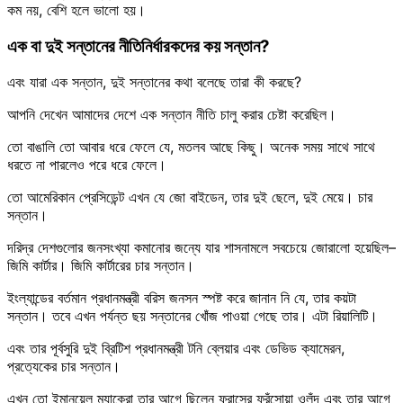
কম নয়, বেশি হলে ভালো হয়।
এক বা দুই সন্তানের নীতিনির্ধারকদের কয় সন্তান?
এবং যারা এক সন্তান, দুই সন্তানের কথা বলেছে তারা কী করছে?
আপনি দেখেন আমাদের দেশে এক সন্তান নীতি চালু করার চেষ্টা করেছিল।
তো বাঙালি তো আবার ধরে ফেলে যে, মতলব আছে কিছু। অনেক সময় সাথে সাথে
ধরতে না পারলেও পরে ধরে ফেলে।
তো আমেরিকান প্রেসিডেন্ট এখন যে জো বাইডেন, তার দুই ছেলে, দুই মেয়ে। চার
সন্তান।
দরিদ্র দেশগুলোর জনসংখ্যা কমানোর জন্যে যার শাসনামলে সবচেয়ে জোরালো হয়েছিল–
জিমি কার্টার। জিমি কার্টারের চার সন্তান।
ইংল্যান্ডের বর্তমান প্রধানমন্ত্রী বরিস জনসন স্পষ্ট করে জানান নি যে, তার কয়টা
সন্তান। তবে এখন পর্যন্ত ছয় সন্তানের খোঁজ পাওয়া গেছে তার। এটা রিয়ালিটি।
এবং তার পূর্বসুরি দুই ব্রিটিশ প্রধানমন্ত্রী টনি ব্লেয়ার এবং ডেভিড ক্যামেরন,
প্রত্যেকের চার সন্তান।
এখন তো ইমানুয়েল ম্যাক্রো তার আগে ছিলেন ফ্রান্সের ফ্রঁসোয়া ওলঁদ এবং তার আগে