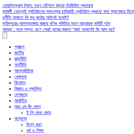
Skip
হোয়াটসঅ্যাপ ট্র্যাপ: নতুন কৌশলে বাড়ছে ডিজিটাল প্রতারণা
to
সমমর্মী নেতৃত্বই প্রতিষ্ঠানের সাফল্যের চাবিকাঠি :প্রতিষ্ঠান প্রধান/ বস/ ম্যানেজার হিসে
content
দুর্নীতি থামাতে কি শুধু কঠোর আইনই যথেষ্ট?
ফরিদপুরের আলফাডাঙ্গায় বাজার বণিক সমিতির নতুন আহ্বায়ক কমিটি গঠন
আমড়া : দামে সস্তা, গুণে সেরা! নামের শুরুতে ‘আম’ থাকলেই কি আম হয়?
প্রচ্ছদ
জাতীয়
রাজনীতি
অর্থনীতি
আন্তর্জাতিক
খেলাধুলা
বিনোদন
বিজ্ঞান ও প্রযুক্তি
দেশজুড়ে
আর্কাইভ
আর এম জি জোন
ই পি জেড জোন
অন্যান্য
ভিন্ন ধরণ
ধর্ম ও শিক্ষা