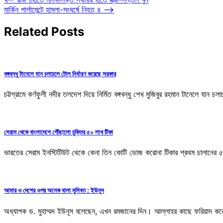
Post
মার্কিন পার্লামেন্টে হামলা-সংঘর্ষে নিহত ৪
⟶
navigation
Related Posts
বঙ্গবন্ধু টানেলে যান চলাচলে টোল নির্ধারণ করেছে সরকার
চট্টগ্রামে কর্ণফুলী নদীর তলদেশ দিয়ে নির্মিত বঙ্গবন্ধু শেখ মুজিবুর রহমান টানেলে যান
সেরাম থেকে বাংলাদেশে পৌঁছালো চুক্তির ৫০ লাখ টিকা
ভারতের সেরাম ইনস্টিটিউট থেকে কেনা তিন কোটি ডোজ করোনা টিকার প্রথম চালানে
আমার ও দেশের ওপর অনেক বালা মুসিবত : ইউনূস
অধ্যাপক ড. মুহাম্মদ ইউনূস বলেছেন, এখন রমজানের দিন। আল্লাহর কাছে ফরিয়াদ ক