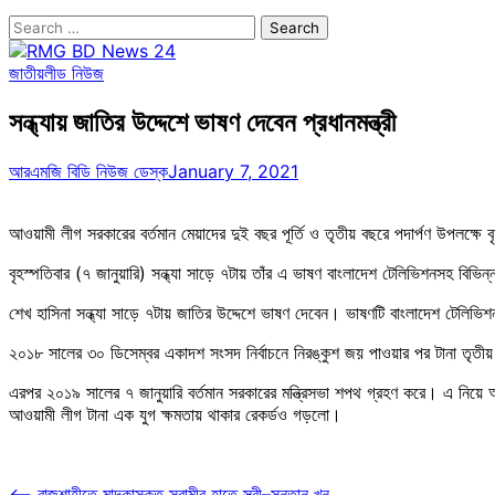
Search
for:
জাতীয়
লীড নিউজ
সন্ধ্যায় জাতির উদ্দেশে ভাষণ দেবেন প্রধানমন্ত্রী
আরএমজি বিডি নিউজ ডেস্ক
January 7, 2021
আওয়ামী লীগ সরকারের বর্তমান মেয়াদের দুই বছর পূর্তি ও তৃতীয় বছরে পদার্পণ উপলক্ষে 
বৃহস্পতিবার (৭ জানুয়ারি) সন্ধ্যা সাড়ে ৭টায় তাঁর এ ভাষণ বাংলাদেশ টেলিভিশনসহ বিভি
শেখ হাসিনা সন্ধ্যা সাড়ে ৭টায় জাতির উদ্দেশে ভাষণ দেবেন। ভাষণটি বাংলাদেশ টেলিভি
২০১৮ সালের ৩০ ডিসেম্বর একাদশ সংসদ নির্বাচনে নিরঙ্কুশ জয় পাওয়ার পর টানা তৃত
এরপর ২০১৯ সালের ৭ জানুয়ারি বর্তমান সরকারের মন্ত্রিসভা শপথ গ্রহণ করে। এ নিয়ে 
আওয়ামী লীগ টানা এক যুগ ক্ষমতায় থাকার রেকর্ডও গড়লো।
⟵
রাজশাহীতে মাদকাসক্ত স্বামীর হাতে স্ত্রী–সন্তান খুন