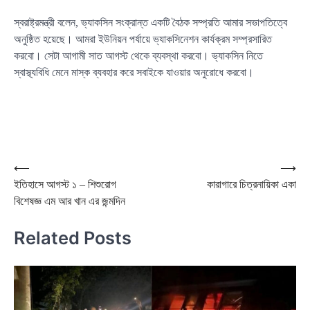
স্বরাষ্ট্রমন্ত্রী বলেন, ভ্যাকসিন সংক্রান্ত একটি বৈঠক সম্প্রতি আমার সভাপতিত্বে
অনুষ্ঠিত হয়েছে। আমরা ইউনিয়ন পর্যায়ে ভ্যাকসিনেশন কার্যক্রম সম্প্রসারিত
করবো। সেটা আগামী সাত আগস্ট থেকে ব্যবস্থা করবো। ভ্যাকসিন নিতে
স্বাস্থ্যবিধি মেনে মাস্ক ব্যবহার করে সবাইকে যাওয়ার অনুরোধে করবো।
Post
⟵
⟶
ইতিহাসে আগস্ট ১ – শিশুরোগ
কারাগারে চিত্রনায়িকা একা
navigation
বিশেষজ্ঞ এম আর খান এর জন্মদিন
Related Posts