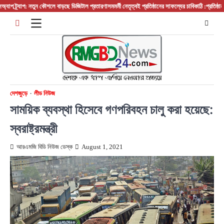
Skip
ট্র্যাপ: নতুন কৌশলে বাড়ছে ডিজিটাল প্রতারণা
সমমর্মী নেতৃত্বই প্রতিষ্ঠানের সাফল্যের চাবিকাঠি :প্রতিষ্ঠান প্রধ
to
content
দেশজুড়ে
লীড নিউজ
সাময়িক ব্যবস্থা হিসেবে গণপরিবহন চালু করা হয়েছে:
স্বরাষ্ট্রমন্ত্রী
আরএমজি বিডি নিউজ ডেস্ক
August 1, 2021