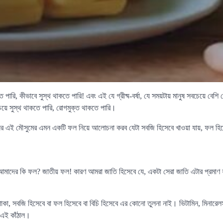
পারি, কীভাবে সুস্থ থাকতে পারি! এবং এই যে গ্রীষ্ম-বর্ষা, যে সময়টায় মানুষ সবচেয়ে বেশি 
য়ে সুস্থ থাকতে পারি, রোগমুক্ত থাকতে পারি।
এই মৌসুমের এমন একটি ফল নিয়ে আলোচনা করব যেটা সবজি হিসেবে খাওয়া যায়, ফল হিসেব
ল আমাদের কি ফল? জাতীয় ফল! কারণ আমরা জাতি হিসেবে যে, একটা সেরা জাতি এটার প্রমা
পাকা, সবজি হিসেবে বা ফল হিসেবে বা বিচি হিসেবে এর কোনো তুলনা নাই। ভিটামিন, মিনারেলস,
 এই কাঁঠাল।