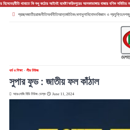
Skip
মাতে কি শুধু কঠোর আইনই যথেষ্ট?
ফরিদপুরের আলফাডাঙ্গায় বাজার বণিক সমিতির নতুন আহ্বায়ক কমিটি 
to
প্রচ্ছদ
জাতীয়
রাজনীতি
অর্থনীতি
আন্তর্জাতিক
খেলাধুলা
বিনোদন
বিজ্ঞান ও প্রযুক্তি
দেশজু
content
ধর্ম ও শিক্ষা
লীড নিউজ
সুপার ফুড : জাতীয় ফল কাঁঠাল
আরএমজি বিডি নিউজ ডেস্ক
June 11, 2024