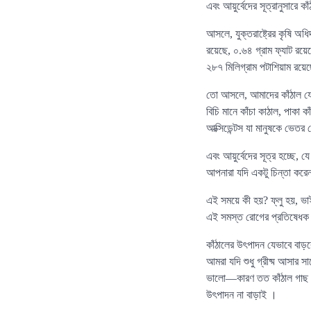
এবং আয়ুর্বেদের সূত্রানুসারে 
আসলে, যুক্তরাষ্ট্রের কৃষি অধ
রয়েছে, ০.৬৪ গ্রাম ফ্যাট রয়েছ
২৮৭ মিলিগ্রাম পটাশিয়াম রয়ে
তো আসলে, আমাদের কাঁঠাল যে 
বিচি মানে কাঁচা কাঠাল, পাকা 
আক্সিডেন্টস যা মানুষকে ভেতর 
এবং আয়ুর্বেদের সূত্র হচ্ছে
আপনারা যদি একটু চিন্তা করেন,
এই সময়ে কী হয়? ফ্লু হয়, ভা
এই সমস্ত রোগের প্রতিষেধক কা
কাঁঠালের উৎপাদন যেভাবে বাড়ব
আমরা যদি শুধু গ্রীষ্ম আসার সা
ভালো—কারণ তত কাঁঠাল গাছ হবে
উৎপাদন না বাড়াই ।