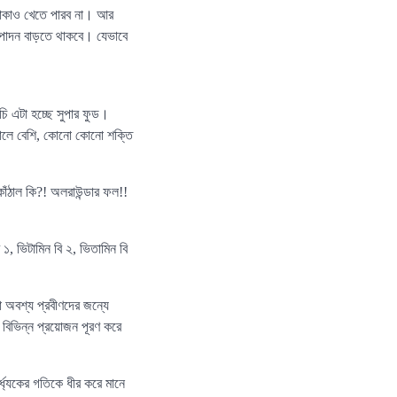
 পাকাও খেতে পারব না। আর
উৎপাদন বাড়তে থাকবে। যেভাবে
িচি এটা হচ্ছে সুপার ফুড।
াঁঠালে বেশি, কোনো কোনো শক্তি
াঁঠাল কি?! অলরাউন্ডার ফল!!
১, ভিটামিন বি ২, ভিতামিন বি
া অবশ্য প্রবীণদের জন্যে
 বিভিন্ন প্রয়োজন পূরণ করে
বার্ধ্যকের গতিকে ধীর করে মানে