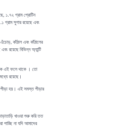
ছে, ১.৭২ গ্রাম প্রোটিন
.১ গ্রাম সুগার রয়েছে এবং
ঁচোড়, কাঁঠাল এবং কাঁঠালের
এবং রয়েছে বিভিন্ন অ্যান্টি
িষেধক এই ফলে থাকে । তো
র মধ্যে রয়েছে।
র পীড়া হয়। এই সমস্ত পীড়ার
 তাড়াতাড়ি খাওয়া শুরু করি তত
া পাচ্ছি না যদি আমাদের