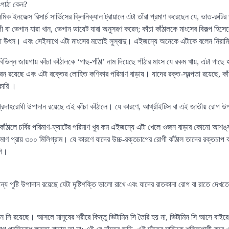
-পাঠা কেন?
িক ইনডেক্স রিসার্চ সার্ভিসের ক্লিনিক্যাল ট্রায়ালে এটা তাঁরা প্রমাণ করেছেন যে, ভাত-রুটির প
বা ভেগান যারা খান, ভেগান ডায়েট যারা অনুসরণ করেন; কাঁচা কাঁঠালকে মাংসের বিকল্প হিসে
ো উৎস। এবং সেইসাথে এটা মাংসের মতোই সুস্বাদু। এইজন্যে অনেকে এটাকে বলেন নিরাম
িন্ন জায়গায় কাঁচা কাঁঠালকে ‘গাছ-পাঁঠা’ নাম দিয়েছে পাঁঠার মাংস যে রকম খায়, এটা গাছে 
ন রয়েছে এবং এটা রক্তের লোহিত কণিকার পরিমাণ বাড়ায়। যাদের রক্ত-স্বল্পতা রয়েছে, কাঁচা
কারি ।
ানে প্রদাহরোধী উপাদান রয়েছে এই কাঁচা কাঁঠালে। যে কারণে, আর্থ্রাইটিস বা এই জাতীয় রোগ
াঁঠালে চর্বির পরিমাণ-ফ্যাটের পরিমাণ খুব কম এইজন্যে এটা খেলে ওজন বাড়ার কোনো আশ
রিমাণ প্রায় ৩০০ মিলিগ্রাম। যে কারণে যাদের উচ্চ-রক্তচাপের রোগী কাঁঠাল তাদের রক্তচাপ
শি।
ান্য পুষ্টি উপাদান রয়েছে যেটা দৃষ্টিশক্তি ভালো রাখে এবং যাদের রাতকানা রোগ বা রাতে দ
মিন সি রয়েছে। আসলে মানুষের শরীরে কিন্তু ভিটামিন সি তৈরি হয় না, ভিটামিন সি আসে বাই