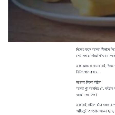
নিজের যত্ন আমরা কীভাবে নিতে 
সেই সময়ে আমরা কীভাবে সবচে
এবং আজকে আমরা এই সিজনের 
বিচিও খাওয়া যায়।
মাংসের বিকল্প কাঁঠাল
আমরা খুব আনন্দিত যে, কাঁঠা
হচ্ছে সেরা ফল।
এবং এই কাঁঠাল কাঁচা হোক বা 
অক্সিডেন্ট এগুলোর আকর হচ্ছে