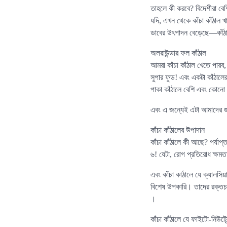
তাহলে কী করবে? বিদেশীরা বে
যদি, এখন থেকে কাঁচা কাঁঠাল 
ডাবের উৎপাদন বেড়েছে—কাঁঠ
অলরাউন্ডার ফল কাঁঠাল
আমরা কাঁচা কাঁঠাল খেতে পারব, 
সুপার ফুড! এবং একটা কাঁঠালে
পাকা কাঁঠালে বেশি এবং কোন
এবং এ জন্যেই এটা আমাদের জা
কাঁচা কাঁঠালের উপাদান
কাঁচা কাঁঠালে কী আছে? পর্যাপ
৬! যেটা, রোগ প্রতিরোধ ক্ষমত
এবং কাঁচা কাঠালে যে ক্যালসিয়
বিশেষ উপকারি। তাদের রক্তচাপ
।
কাঁচা কাঁঠালে যে ফাইটো-নিউট্র