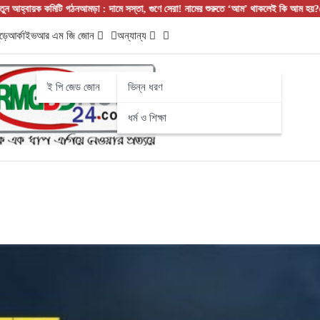
গঠন
আমড়া : দামে সস্তা, গুণে সেরা! নামের শুরুতে ‘আম’ থাকলেই কি আম হয়?
হোয়াটসঅ্যাপ ট্র্যাপ
ড়ে
আর্কাইভ
আর এম জি জোন
অন্যান্য
ই পি জেড জোন
ভিন্ন ধরণ
ধর্ম ও শিক্ষা