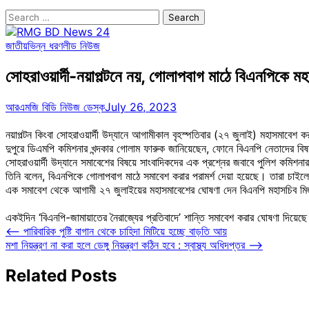
Search
for:
জাতীয়
ভিন্ন ধরণ
লীড নিউজ
সোহরাওয়ার্দী-নয়াপল্টনে নয়, গোলাপবাগ মাঠে বিএনপিকে ম
আরএমজি বিডি নিউজ ডেস্ক
July 26, 2023
নয়াপল্টন কিংবা সোহরাওয়ার্দী উদ্যানে আগামীকাল বৃহস্পতিবার (২৭ জুলাই) মহাসমাবে
দুপুরে ডিএমপি কমিশনার খন্দকার গোলাম ফারুক জানিয়েছেন, ফোনে বিএনপি নেতাদের বিষয়
সোহরাওয়ার্দী উদ্যানে সমাবেশের বিষয়ে সাংবাদিকদের এক প্রশ্নের জবাবে পুলিশ কমিশন
তিনি বলেন, বিএনপিকে গোলাপবাগ মাঠে সমাবেশ করার পরামর্শ দেয়া হয়েছে। তারা চাইলে 
এক সমাবেশ থেকে আগামী ২৭ জুলাইয়ের মহাসমাবেশের ঘোষণা দেন বিএনপি মহাসচিব ম
একইদিন ‘বিএনপি-জামায়াতের নৈরাজ্যের প্রতিবাদে’ শান্তি সমাবেশ করার ঘোষণা দিয়েছ
Post
⟵
পারিবারিক পুষ্টি বাগান থেকে চাহিদা মিটিয়ে হচ্ছে বাড়তি আয়
মশা নিয়ন্ত্রণ না করা হলে ডেঙ্গু নিয়ন্ত্রণ কঠিন হবে : স্বাস্থ্য অধিদপ্তর
⟶
navigation
Related Posts