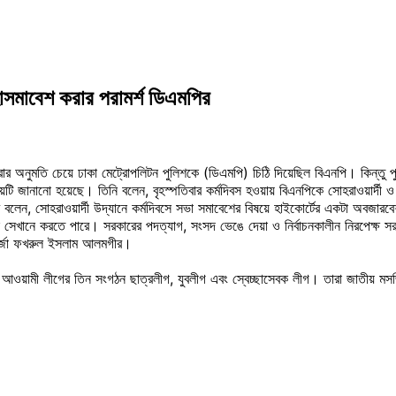
হাসমাবেশ করার পরামর্শ ডিএমপির
শ করার অনুমতি চেয়ে ঢাকা মেট্রোপলিটন পুলিশকে (ডিএমপি) চিঠি দিয়েছিল বিএনপি। কিন্
টি জানানো হয়েছে। তিনি বলেন, বৃহস্পতিবার কর্মদিবস হওয়ায় বিএনপিকে সোহরাওয়ার্দী ও 
ার বলেন, সোহরাওয়ার্দী উদ্যানে কর্মদিবসে সভা সমাবেশের বিষয়ে হাইকোর্টের একটা অবজা
সেখানে করতে পারে। সরকারের পদত্যাগ, সংসদ ভেঙে দেয়া ও নির্বাচনকালীন নিরপেক্ষ সরক
ির্জা ফখরুল ইসলাম আলমগীর।
ে আওয়ামী লীগের তিন সংগঠন ছাত্রলীগ, যুবলীগ এবং স্বেচ্ছাসেবক লীগ। তারা জাতীয় মস