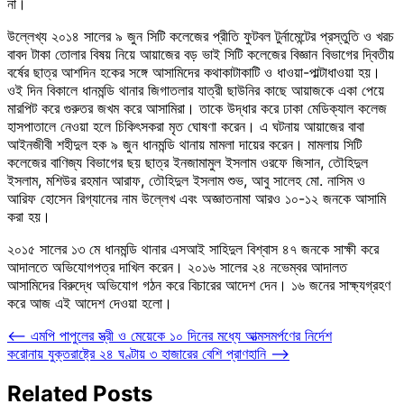
না।
উল্লেখ্য ২০১৪ সালের ৯ জুন সিটি কলেজের প্রীতি ফুটবল টুর্নামেন্টের প্রস্তুতি ও খরচ
বাবদ টাকা তোলার বিষয় নিয়ে আয়াজের বড় ভাই সিটি কলেজের বিজ্ঞান বিভাগের দ্বিতীয়
বর্ষের ছাত্র আশদিন হকের সঙ্গে আসামিদের কথাকাটাকাটি ও ধাওয়া-পাল্টাধাওয়া হয়।
ওই দিন বিকালে ধানমন্ডি থানার জিগাতলার যাত্রী ছাউনির কাছে আয়াজকে একা পেয়ে
মারপিট করে গুরুতর জখম করে আসামিরা। তাকে উদ্ধার করে ঢাকা মেডিক্যাল কলেজ
হাসপাতালে নেওয়া হলে চিকিৎসকরা মৃত ঘোষণা করেন। এ ঘটনায় আয়াজের বাবা
আইনজীবী শহীদুল হক ৯ জুন ধানমন্ডি থানায় মামলা দায়ের করেন। মামলায় সিটি
কলেজের বাণিজ্য বিভাগের ছয় ছাত্র ইনজামামুল ইসলাম ওরফে জিসান, তৌহিদুল
ইসলাম, মশিউর রহমান আরাফ, তৌহিদুল ইসলাম শুভ, আবু সালেহ মো. নাসিম ও
আরিফ হোসেন রিগ্যানের নাম উল্লেখ এবং অজ্ঞাতনামা আরও ১০-১২ জনকে আসামি
করা হয়।
২০১৫ সালের ১৩ মে ধানমন্ডি থানার এসআই সাহিদুল বিশ্বাস ৪৭ জনকে সাক্ষী করে
আদালতে অভিযোগপত্র দাখিল করেন। ২০১৬ সালের ২৪ নভেম্বর আদালত
আসামিদের বিরুদ্ধে অভিযোগ গঠন করে বিচারের আদেশ দেন। ১৬ জনের সাক্ষ্যগ্রহণ
করে আজ এই আদেশ দেওয়া হলো।
Post
⟵
এমপি পাপুলের স্ত্রী ও মেয়েকে ১০ দিনের মধ্যে আত্মসমর্পণের নির্দেশ
করোনায় যুক্তরাষ্ট্রে ২৪ ঘণ্টায় ৩ হাজারের বেশি প্রাণহানি
⟶
navigation
Related Posts