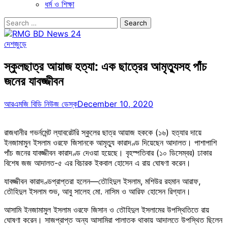
ধর্ম ও শিক্ষা
Search
for:
দেশজুড়ে
স্কুলছাত্র আয়াজ হত্যা: এক ছাত্রের আমৃত্যুসহ পাঁচ
জনের যাবজ্জীবন
আরএমজি বিডি নিউজ ডেস্ক
December 10, 2020
রাজধানীর গভর্নমেন্ট ল্যাবরেটরি স্কুলের ছাত্র আয়াজ হককে (১৬) হত্যার দায়ে
ইনজামামুন ইসলাম ওরফে জিসানকে আমৃত্যু কারাদণ্ড দিয়েছেন আদালত। পাশাপাশি
পাঁচ জনের যাবজ্জীবন কারাদণ্ড দেওয়া হয়েছে। বৃহস্পতিবার (১০ ডিসেম্বর) ঢাকার
বিশেষ জজ আদালত-৫ এর বিচারক ইকবাল হোসেন এ রায় ঘোষণা করেন।
যাবজ্জীবন কারাদণ্ডপ্রাপ্তরা হলেন—তৌহিদুল ইসলাম, মশিউর রহমান আরাফ,
তৌহিদুল ইসলাম শুভ, আবু সালেহ মো. নাসিম ও আরিফ হোসেন রিগ্যান।
আসামি ইনজামামুল ইসলাম ওরফে জিসান ও তৌহিদুল ইসলামের উপস্থিতিতে রায়
ঘোষণা করেন। সাজপ্রাপ্ত অন্য আসামিরা পালাতক থাকায় আদালতে উপস্থিত ছিলেন