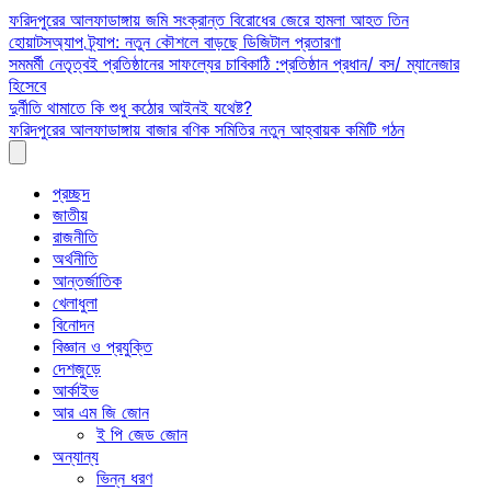
Skip
ফরিদপুরের আলফাডাঙ্গায় জমি সংক্রান্ত বিরোধের জেরে হামলা আহত তিন
to
হোয়াটসঅ্যাপ ট্র্যাপ: নতুন কৌশলে বাড়ছে ডিজিটাল প্রতারণা
content
সমমর্মী নেতৃত্বই প্রতিষ্ঠানের সাফল্যের চাবিকাঠি :প্রতিষ্ঠান প্রধান/ বস/ ম্যানেজার
হিসেবে
দুর্নীতি থামাতে কি শুধু কঠোর আইনই যথেষ্ট?
ফরিদপুরের আলফাডাঙ্গায় বাজার বণিক সমিতির নতুন আহ্বায়ক কমিটি গঠন
প্রচ্ছদ
জাতীয়
রাজনীতি
অর্থনীতি
আন্তর্জাতিক
খেলাধুলা
বিনোদন
বিজ্ঞান ও প্রযুক্তি
দেশজুড়ে
আর্কাইভ
আর এম জি জোন
ই পি জেড জোন
অন্যান্য
ভিন্ন ধরণ