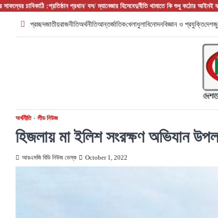
Skip
াবিকাঠি :প্রতিষ্ঠান প্রধান/ বস/ ম্যানেজার হিসেবে
দুর্নীতি থামাতে কি শুধু কঠোর আইনই যথেষ্ট?
ফরিদপুর
to
প্রচ্ছদ
জাতীয়
রাজনীতি
অর্থনীতি
আন্তর্জাতিক
খেলাধুলা
বিনোদন
বিজ্ঞান ও প্রযুক্তি
দেশজু
content
অর্থনীতি
লীড নিউজ
হিজলায় মা ইলিশ সংরক্ষণ অভিযান উপলক
আরএমজি বিডি নিউজ ডেস্ক
October 1, 2022