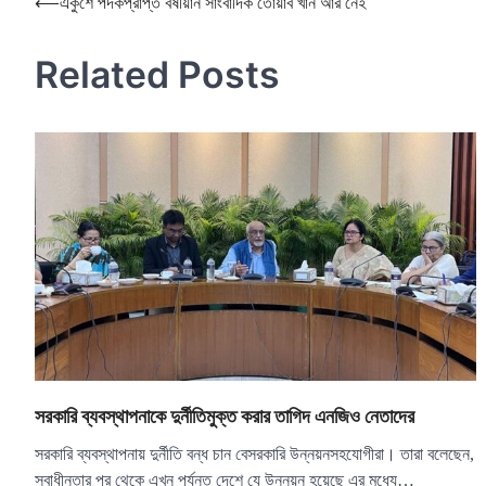
Post
⟵
একুশে পদকপ্রাপ্ত বর্ষীয়ান সাংবাদিক তোয়াব খান আর নেই
navigation
Related Posts
সরকারি ব্যবস্থাপনাকে দুর্নীতিমুক্ত করার তাগিদ এনজিও নেতাদের
সরকারি ব্যবস্থাপনায় দুর্নীতি বন্ধ চান বেসরকারি উন্নয়নসহযোগীরা। তারা বলেছেন,
স্বাধীনতার পর থেকে এখন পর্যন্ত দেশে যে উন্নয়ন হয়েছে এর মধ্যে…