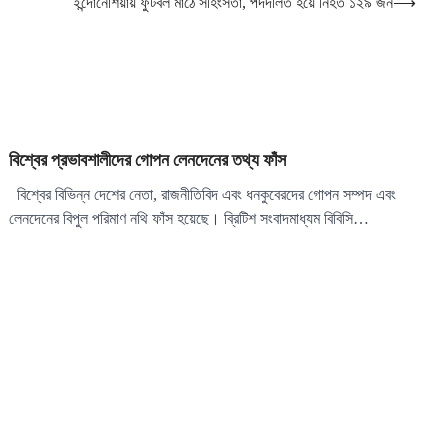
ইন্দোনেশিয়ায় ফুটবল মাঠে সহিংসতা, পদদলিত হয়ে নিহত ১২৯ জন
⟶
বিশ্বের প্রভাবশালীদের গোপন লেনদেনের তথ্য ফাঁস
বিশ্বের বিভিন্ন দেশের নেতা, রাজনীতিবিদ এবং ধনকুবেরদের গোপন সম্পদ এবং
লেনদেনের বিপুল পরিমাণ নথি ফাঁস হয়েছে। ব্রিটিশ সংবাদমাধ্যম বিবিসি…