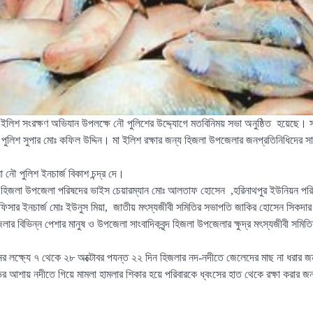
ইলিশ সংরক্ষণ অভিযান উপলক্ষে নৌ পুলিশের উদ্দ্যোগে মতবিনিময় সভা অনুষ্ঠিত হয়েছে। 
পুলিশ সুপার মোঃ কফিল উদ্দিন। মা ইলিশ রক্ষার জন্য হিজলা উপজেলার জনপ্রতিনিধিদের সা
া নৌ পুলিশ ইনচার্জ বিকাশ চন্দ্র দে।
হিজলা উপজেলা পরিষদের ভাইস চেয়ারম্যান মোঃ আলতাফ হোসেন ,হরিনাথপুর ইউনিয়ন পরিষ
ফিসার ইনচার্জ মোঃ ইউনুস মিয়া, জাতীয় মৎস্যজীবী সমিতির সভাপতি জাকির হোসেন সিকদার
 বিভিন্ন পেশার মানুষ ও উপজেলা সাংবাদিকবৃন্দ হিজলা উপজেলার ক্ষুদ্র মৎস্যজীবী সমিতির
র লক্ষ্যে ৭ থেকে ২৮ অক্টোবর পযন্ত ২২ দিন হিজলার নদ-নদীতে জেলেদের মাছ না ধরার 
র আশায় নদীতে গিয়ে মামলা হামলার শিকার হয়ে পরিবারকে ধ্বংসের হাত থেকে রক্ষা করার 