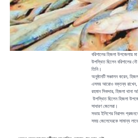
বরিশালের হিজলা উপজেলায় মা 
উপস্থিত ছিলেন বরিশালের নৌ 
তিনি।
অনুষ্ঠানটি সঞ্চালন করেন, হিজল
এসময় আরোও বক্তব্য রাখেন, 
রহমান সিকদার, হিজলা থানা অ
উপস্থিত ছিলেন হিজলা উপজেলার
সাধারণ জেলেরা।
সভায় ইলিশের নিরাপদ প্রজননে
সময় জেলেদেরকে সামান্য লাভে