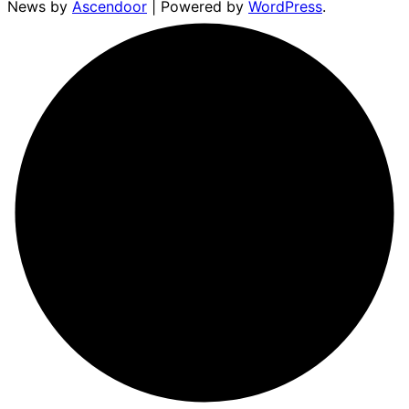
News by
Ascendoor
| Powered by
WordPress
.