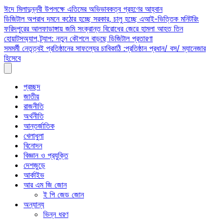
Skip
ঈদে মিলাদুন্নবী উপলক্ষে এতিমের অভিভাবকত্ব গ্রহণের আহ্বান
to
ডিজিটাল অপরাধ দমনে কঠোর হচ্ছে সরকার, চালু হচ্ছে এআই-ভিত্তিক মনিটরিং
content
ফরিদপুরের আলফাডাঙ্গায় জমি সংক্রান্ত বিরোধের জেরে হামলা আহত তিন
হোয়াটসঅ্যাপ ট্র্যাপ: নতুন কৌশলে বাড়ছে ডিজিটাল প্রতারণা
সমমর্মী নেতৃত্বই প্রতিষ্ঠানের সাফল্যের চাবিকাঠি :প্রতিষ্ঠান প্রধান/ বস/ ম্যানেজার
হিসেবে
প্রচ্ছদ
জাতীয়
রাজনীতি
অর্থনীতি
আন্তর্জাতিক
খেলাধুলা
বিনোদন
বিজ্ঞান ও প্রযুক্তি
দেশজুড়ে
আর্কাইভ
আর এম জি জোন
ই পি জেড জোন
অন্যান্য
ভিন্ন ধরণ