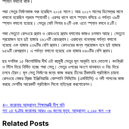
স্প্যান বসানো বাকি।
পদ্মা সেতুর নির্মাণকাজ শুরু হয়েছিল ২০১৪ সালে। আর ২০১৭ সালের ডিসেম্বর মাসে
বসানো হয়েছিল প্রথম স্প্যানটি। এরপর ধাপে ধাপে স্প্যান বসিয়ে এ পর্যন্ত ৩৯টি
স্প্যান বসানো হয়েছে। সেতুর মোট পিলার ৪২টি এবং এতে স্প্যান বসবে ৪১টি।
পদ্মা সেতুতে রেলওয়ে স্ল্যাব ও রোডওয়ে স্ল্যাব বসানোর কাজও চলমান আছে। সেতুতে
প্রয়োজন হবে দুই হাজার ২৯১৭টি রোডস্ল্যাব। এরমধ্যে নভেম্বর পর্যন্ত বসানো
হয়েছে এক হাজার ২৩৯টির বেশি স্ল্যাব। রেলওয়ের জন্য প্রয়োজন হবে দুই হাজার
৯৫৯টি রেলস্ল্যাব। এ পর্যন্ত বসানো হয়েছে এক হাজার ৮৬০টির বেশি স্ল্যাব।
ছয় দশমিক ১৫ কিলোমিটার দীর্ঘ এই বহুমুখী সেতুর মূল আকৃতি হবে দোতলা। কংক্রিট
ও স্টিল দিয়ে নির্মিত হচ্ছে পদ্মা সেতু। সেতুর ওপরের অংশে যানবাহন ও নিচ দিয়ে
চলবে ট্রেন। মূল সেতু নির্মাণের জন্য কাজ করছে চীনের ঠিকাদারি প্রতিষ্ঠান চায়না
রেলওয়ে মেজর ব্রিজ ইঞ্জিনিয়ারিং কোম্পানি লিমিটেড (এমবিইসি) ও নদী শাসনের কাজ
করছে দেশটির আরেকটি প্রতিষ্ঠান সিনো হাইড্রো করপোরেশন।
Post
⟵
করোনায় আক্রান্ত শিক্ষামন্ত্রী দীপু মনি
গত ২৪ ঘণ্টায় করোনায় আরও ৩৬ জনের মৃত্যু, আক্রান্ত ২,১৯৮ জন
⟶
navigation
Related Posts