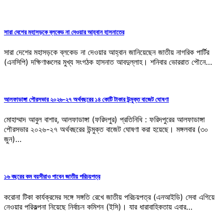
সারা দেশের মহাসড়কে ব্লকেড না দেওয়ার আহ্বান হাসনাতের
সারা দেশের মহাসড়কে ব্লকেড না দেওয়ার আহ্বান জানিয়েছেন জাতীয় নাগরিক পার্টির
(এনসিপি) দক্ষিণাঞ্চলের মুখ্য সংগঠক হাসনাত আবদুল্লাহ। শনিবার ভোররাত পৌনে…
আলফাডাঙ্গা পৌরসভার ২০২৬-২৭ অর্থবছরের ১৪ কোটি টাকার উন্মুক্ত বাজেট ঘোষণা
মোহাম্মাদ আবুল বাশার, আলফাডাঙ্গা (ফরিদপুর) প্রতিনিধি : ফরিদপুরের আলফাডাঙ্গা
পৌরসভার ২০২৬-২৭ অর্থবছরের উন্মুক্ত বাজেট ঘোষণা করা হয়েছে। মঙ্গলবার (৩০
জুন)…
১৬ বছরের কম বয়সীরাও পাবেন জাতীয় পরিচয়পত্র
করোনা টিকা কার্যক্রমের সঙ্গে সঙ্গতি রেখে জাতীয় পরিচয়পত্র (এনআইডি) সেবা এগিয়ে
নেওয়ার পরিকল্পনা নিয়েছে নির্বাচন কমিশন (ইসি)। যার ধারাবাহিকতায় এবার…