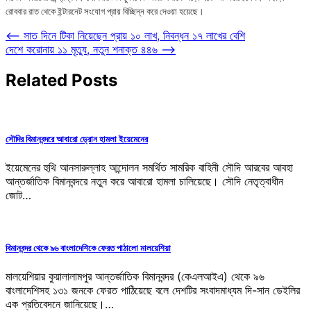
রোববার রাত থেকে ইন্টারনেট সংযোগ প্রায় বিচ্ছিন্ন করে দেওয়া হয়েছে।
Post
⟵
সাত দিনে টিকা নিয়েছেন প্রায় ১০ লাখ, নিবন্ধন ১৭ লাখের বেশি
দেশে করোনায় ১১ মৃত্যু, নতুন শনাক্ত ৪৪৬
⟶
navigation
Related Posts
সৌদির বিমানবন্দরে আবারো ড্রোন হামলা ইয়েমেনের
ইয়েমেনের হুথি আনসারুল্লাহ আন্দোলন সমর্থিত সামরিক বাহিনী সৌদি আরবের আবহা
আন্তর্জাতিক বিমানবন্দরে নতুন করে আবারো হামলা চালিয়েছে। সৌদি নেতৃত্বাধীন
জোট…
বিমানবন্দর থেকে ৯৬ বাংলাদেশিকে ফেরত পাঠালো মালয়েশিয়া
মালয়েশিয়ার কুয়ালালামপুর আন্তর্জাতিক বিমানবন্দর (কেএলআইএ) থেকে ৯৬
বাংলাদেশিসহ ১৩১ জনকে ফেরত পাঠিয়েছে বলে দেশটির সংবাদমাধ্যম দি-সান ডেইলির
এক প্রতিবেদনে জানিয়েছে।…