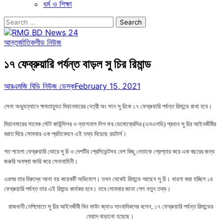
ধর্ম ও শিক্ষা
Search
for:
আন্তর্জাতিক
লীড নিউজ
১৭ ফেব্রুয়ারি পর্যন্ত বাড়ল সু চির রিমান্ড
আরএমজি বিডি নিউজ ডেস্ক
February 15, 2021
সেনা অভ্যুত্থানে ক্ষমতাচ্যুত মিয়ানমারের নেত্রী অং সান সু চিকে ১৭ ফেব্রুয়ারি পর্যন্ত রিমান্ডে রাখা হবে।
মিয়ানমারের সাবেক স্টেট কাউন্সিলর ও ন্যাশনাল লিগ ফর ডেমোক্রেসির (এনএলডি) প্রধান সু চির আইনজীবীর
বরাত দিয়ে সোমবার এক প্রতিবেদনে এই তথ্য দিয়েছে রয়টার্স।
গত পহেলা ফেব্রুয়ারি ভোরে সু চি ও দেশটির প্রেসিডেন্টসহ বেশ কিছু নেতাকে গ্রেপ্তার করে এক বছরের জন্য
জরুরি অবস্থা জারি করে সেনাবাহিনী।
এরপর তার বিরুদ্ধে আনা হয় কয়েকটি অভিযোগ। তখন থেকেই রিমান্ডে আছেন সু চি। ধারণা করা হচ্ছিল ১৪
ফেব্রুয়ারি পর্যন্ত তার এই রিমান্ড কার্যকর হবে। তবে সোমবার জানা গেল নতুন তথ্য।
রাজধানী নেপিদোতে সু চির আইনজীবী খিন মাউং জ্যাও সাংবাদিকদের বলেন, ১৭ ফেব্রুয়ারি পর্যন্ত রিমান্ডের
মেয়াদ বাড়ানো হয়েছে।