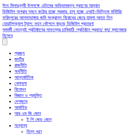
Skip
ঈদে মিলাদুন্নবী উপলক্ষে এতিমের অভিভাবকত্ব গ্রহণের আহ্বান
to
ডিজিটাল অপরাধ দমনে কঠোর হচ্ছে সরকার, চালু হচ্ছে এআই-ভিত্তিক মনিটরিং
content
ফরিদপুরের আলফাডাঙ্গায় জমি সংক্রান্ত বিরোধের জেরে হামলা আহত তিন
হোয়াটসঅ্যাপ ট্র্যাপ: নতুন কৌশলে বাড়ছে ডিজিটাল প্রতারণা
সমমর্মী নেতৃত্বই প্রতিষ্ঠানের সাফল্যের চাবিকাঠি :প্রতিষ্ঠান প্রধান/ বস/ ম্যানেজার
হিসেবে
প্রচ্ছদ
জাতীয়
রাজনীতি
অর্থনীতি
আন্তর্জাতিক
খেলাধুলা
বিনোদন
বিজ্ঞান ও প্রযুক্তি
দেশজুড়ে
আর্কাইভ
আর এম জি জোন
ই পি জেড জোন
অন্যান্য
ভিন্ন ধরণ