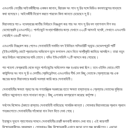
এনএলডি নেত্রীর আইনজীবীদের একজন জানান, বিচারক অং সান সু চির সঙ্গে ভিডিও কনফারেন্সের মাধ্যমে
কথা বলেছেন। আইনজীবী নিয়োগ করতে পারবেন কিনা জানতে চেয়েছেন সু চি।
মিয়ানমারে গত ৮ নভেম্বরের জাতীয় নির্বাচনে নিরঙ্কুশ জয় পায় অং সান সু চির দল ন্যাশনাল লিগ ফর
ডেমোক্রেসি (এনএলডি)। পার্লামেন্টে সংখ্যাগরিষ্ঠতার জন্য যেখানে ৩২২টি আসনই যথেষ্ট, সেখানে এনএলডি
পেয়েছিল ৩৪৬টি আসন।
এনএলডি নিরঙ্কশ জয় পেলেও সেনাবাহিনী সমর্থিত দল ইউনিয়ন সলিডারিটি অ্যান্ড ডেভেলপমেন্ট পার্টি
(ইউএসডিপি) ভোটে প্রতারণার অভিযোগ তুলে ফলাফল মেনে নিতে অস্বীকৃতি জানিয়ে আসছিল। তারা নতুন
করে নির্বাচন আয়োজনের দাবি তোলে। যদিও ইউএসডিপি ৭১টি আসনে জয় পেয়েছে।
গত পহেলা ফেব্রুয়ারি থেকে নতুন পার্লামেন্টের অধিবেশন শুরু হওয়ার কথা ছিল। তবে ওইদিন ভোরে স্টেট
কাউন্সিলর অং সান সু চি ও দেশটির প্রেসিডেন্টসহ এনএলডির শীর্ষ বেশ কিছু নেতাকে গ্রেপ্তারের পর এক
বছরের জন্য মিয়ানমারে জরুরি অবস্থা জারি করে সেনাবাহিনী।
সেনাবাহিনীর ক্ষমতা গ্রহণের পর গণতান্ত্রিক সরকারের হাতে ক্ষমতা হস্তান্তর ও গ্রেপ্তার নেতাদের মুক্তির
দাবিতে আন্দোলনে নামে সাধারণ মানুষ। কিছু এলাকায় বলপ্রয়োগ করেছে কর্তৃপক্ষ।
সর্বশেষ বিক্ষোভ ঠেকাতে রাস্তায় সেনাবাহিনী নামিয়েছে সামরিক জান্তা। সোমবার মিয়ানমারের প্রধান প্রধান
শহরগুলোতে সেনাবাহিনীর সাঁজোয়া যান টহল দিতে দেখা গেছে।
ইয়াঙ্গুনে স্যুলে প্যাগোডার সামনে সেনাবাহিনীর চারটি জলবাহী কামান দেখা যায়। এই জায়গাটি
বিক্ষোভকারীদের কেন্দ্রস্থল। সোমবারও কিছু বিক্ষোভকারী এখানে জড়ো হতে শুরু করেছিলেন। এছাড়া