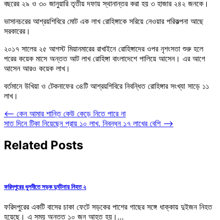
বছরের ২৯ ও ৩০ জানুয়ারি তৃতীয় দফায় স্থানান্তর করা হয় ৩ হাজার ২৪২ জনকে।
ভাসানচরের আশ্রয়শিবিরে মোট এক লাখ রোহিঙ্গাকে সরিয়ে নেওয়ার পরিকল্পনা আছে
সরকারের।
২০১৭ সালের ২৫ আগস্ট মিয়ানমারের রাখাইনে রোহিঙ্গাদের ওপর নৃশংসতা শুরু হলে
পরের কয়েক মাসে অন্তত আট লাখ রোহিঙ্গা বাংলাদেশে পালিয়ে আসেন। এর আগে
আসেন আরও কয়েক লাখ।
বর্তমানে উখিয়া ও টেকনাফের ৩৪টি আশ্রয়শিবিরে নিবন্ধিত রোহিঙ্গার সংখ্যা সাড়ে ১১
লাখ।
Post
⟵
কেন আমার শান্তি কেউ কেড়ে নিতে পারে না
সাত দিনে টিকা নিয়েছেন প্রায় ১০ লাখ, নিবন্ধন ১৭ লাখের বেশি
⟶
navigation
Related Posts
ফরিদপুরের ধুলদীতে সড়ক দুর্ঘটনায় নিহত ২
ফরিদপুরের একটি বাসের চাকা ফেটে সড়কের পাশের গাছের সঙ্গে ধাক্কায় দুইজন নিহত
হয়েছে। এ সময় অন্তত ১০ জন আহত হয়।…