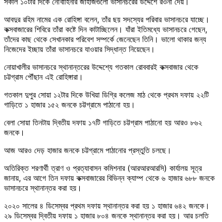
সকাল ১০টার দিকে নৌবাহিনীর জাহাজগুলো ভাসানচরের উদ্দেশে রওনা দেয়।
আবদুর রহিম নামের এক রোহিঙ্গা বলেন, তাঁর ছয় সদস্যের পরিবার ভাসানচরে যাচ্ছে।
কক্সবাজারের শিবিরে তাঁরা কষ্টে দিন কাটাচ্ছিলেন। যাঁরা ইতিমধ্যে ভাসানচরে গেছেন,
তাঁদের কাছ থেকে সেখানকার পরিবেশ সম্পর্কে জেনেছেন তিনি। ভালো থাকার জন্য
নিজেদের ইচ্ছায় তাঁরা ভাসানচরে যাওয়ার সিদ্ধান্ত নিয়েছেন।
নোয়াখালীর ভাসানচরে স্থানান্তরের উদ্দেশ্যে গতকাল রোববারই কক্সবাজার থেকে
চট্টগ্রাম পৌঁছান এই রোহিঙ্গারা।
গতকাল দুপুর সোয়া ১২টার দিকে উখিয়া ডিগ্রি কলেজ মাঠ থেকে প্রথম দফায় ২২টি
গাড়িতে ১ হাজার ১৫২ জনকে চট্টগ্রামে পাঠানো হয়।
বেলা সোয়া তিনটায় দ্বিতীয় দফায় ১৭টি গাড়িতে চট্টগ্রাম পাঠানো হয় আরও ৮৬২
জনকে।
আজ আরও দেড় হাজার জনকে চট্টগ্রামে পাঠানোর প্রস্তুতি চলছে।
অতিরিক্ত শরণার্থী ত্রাণ ও প্রত্যাবাসন কমিশনার (আরআরআরসি) কার্যালয় সূত্র
জানায়, এর আগে তিন দফায় কক্সবাজারের বিভিন্ন ক্যাম্প থেকে ৬ হাজার ৬৮৮ জনকে
ভাসানচরে স্থানান্তর করা হয়।
২০২০ সালের ৪ ডিসেম্বর প্রথম দফায় স্থানান্তর করা হয় ১ হাজার ৬৪২ জনকে।
২৯ ডিসেম্বর দ্বিতীয় দফায় ১ হাজার ৮০৪ জনকে স্থানান্তর করা হয়। আর চলতি