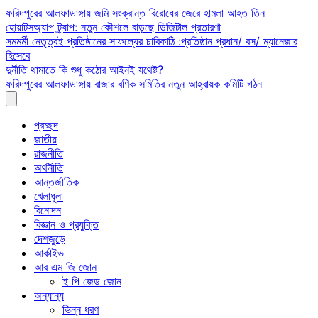
Skip
ফরিদপুরের আলফাডাঙ্গায় জমি সংক্রান্ত বিরোধের জেরে হামলা আহত তিন
to
হোয়াটসঅ্যাপ ট্র্যাপ: নতুন কৌশলে বাড়ছে ডিজিটাল প্রতারণা
content
সমমর্মী নেতৃত্বই প্রতিষ্ঠানের সাফল্যের চাবিকাঠি :প্রতিষ্ঠান প্রধান/ বস/ ম্যানেজার
হিসেবে
দুর্নীতি থামাতে কি শুধু কঠোর আইনই যথেষ্ট?
ফরিদপুরের আলফাডাঙ্গায় বাজার বণিক সমিতির নতুন আহ্বায়ক কমিটি গঠন
প্রচ্ছদ
জাতীয়
রাজনীতি
অর্থনীতি
আন্তর্জাতিক
খেলাধুলা
বিনোদন
বিজ্ঞান ও প্রযুক্তি
দেশজুড়ে
আর্কাইভ
আর এম জি জোন
ই পি জেড জোন
অন্যান্য
ভিন্ন ধরণ