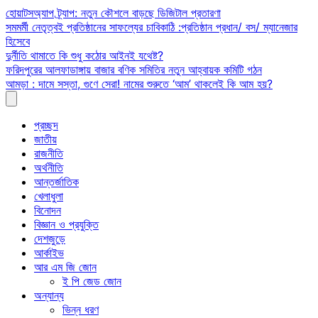
Skip
হোয়াটসঅ্যাপ ট্র্যাপ: নতুন কৌশলে বাড়ছে ডিজিটাল প্রতারণা
to
সমমর্মী নেতৃত্বই প্রতিষ্ঠানের সাফল্যের চাবিকাঠি :প্রতিষ্ঠান প্রধান/ বস/ ম্যানেজার
content
হিসেবে
দুর্নীতি থামাতে কি শুধু কঠোর আইনই যথেষ্ট?
ফরিদপুরের আলফাডাঙ্গায় বাজার বণিক সমিতির নতুন আহ্বায়ক কমিটি গঠন
আমড়া : দামে সস্তা, গুণে সেরা! নামের শুরুতে ‘আম’ থাকলেই কি আম হয়?
প্রচ্ছদ
জাতীয়
রাজনীতি
অর্থনীতি
আন্তর্জাতিক
খেলাধুলা
বিনোদন
বিজ্ঞান ও প্রযুক্তি
দেশজুড়ে
আর্কাইভ
আর এম জি জোন
ই পি জেড জোন
অন্যান্য
ভিন্ন ধরণ