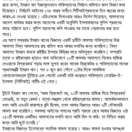
রায়ে বলেন, ইমরান খান ইচ্ছাকৃতভাবে পাকিস্তানের নির্বাচন কমিশনে জাল বিবরণ জমা
দিয়েছেন। নির্বাচনি আইনের ১৭৪ ধারার অধীনে পিটিআইপ্রধানকে তিন বছরের জন্য
কারাদণ্ড দেওয়া হয়েছে। এডিএসজে দিলাওয়ার আরও নির্দেশ দিয়েছেন, আদালতের
আদেশ কার্যকর করার জন্য আদেশের একটি অনুলিপি ইসলামাবাদের পুলিশ প্রধানের
কাছে পাঠাতে হবে। পুলিশ আদেশের কপি পাওয়ার পর তাকে গ্রেফতার করা হতে
পারে।
এর আগে শুক্রবার ইমরান খানের বিরুদ্ধে একটি দুর্নীতি মামলায় পাকিস্তানের উচ্চ
আদালত নিম্ন আদালতের রায় বাতিল করে আবার শুনানির জন্য বলেছিল। নিম্ন
আদালত ইমরান খানকে রাষ্ট্রীয় উপহার বিক্রির দায়ে অভিযুক্ত করেছিল। সম্প্রতি
হত্যা ও রাষ্ট্রদ্রোহ ছাড়াও নানা অভিযোগে ২০টি মামলায় আদালতে নিজের হাজিরা
দেওয়াকে বিশ্বরেকর্ড গড়ার সঙ্গে তুলনা করেন সাবেক ক্রিকেটার ও পাকিস্তানের সাবেক
প্রধানমন্ত্রী ইমরান খান। গত ৮ জুন রাত পৌনে ১১টার দিকে সামাজিক
যোগাযোগমাধ্যম টুইটারে এক পোস্টে এমনটি দাবি করেছেন পাকিস্তান তেহরিক-ই-
ইনসাফ (পিটিআই) পার্টির এই নেতা।
টুইটে ইমরান খান লেখেন, ‘আজ ক্রিকেটে নয়, ২০টি মামলায় হাজিরা দিয়ে বিশ্বরেকর্ড
ভেঙেছি, যা নতুন রেকর্ড। হত্যা-সন্ত্রাস থেকে রাষ্ট্রদ্রোহের মামলা। আশ্চর্যজনকভাবে
যখন আমি এনএবি কারাগারে বন্দি ছিলাম, তখন আমার বিরুদ্ধে আরও ৯টি ফৌজদারি
মামলা করা হয়েছিল। সবসময় আইনের শাসনের প্রতি শ্রদ্ধা রেখে আমার বিরুদ্ধে ওঠা
১৫০টি মামলার একটিরও আদালতের শুনানি যাতে আমি মিস না করি- তা নিশ্চিত করার
জন্য আমি ছুটে চলেছি।’
ইমরানের বিরুদ্ধে ইতোমধ্যে শতাধিক মামলা হয়েছে। আরও মামলা হওয়ার আশঙ্কা