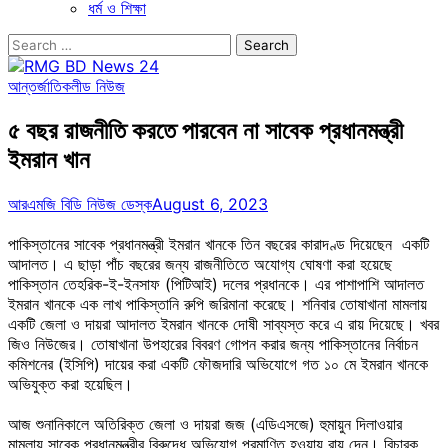
ধর্ম ও শিক্ষা
Search
for:
আন্তর্জাতিক
লীড নিউজ
৫ বছর রাজনীতি করতে পারবেন না সাবেক প্রধানমন্ত্রী
ইমরান খান
আরএমজি বিডি নিউজ ডেস্ক
August 6, 2023
পাকিস্তানের সাবেক প্রধানমন্ত্রী ইমরান খানকে তিন বছরের কারাদণ্ড দিয়েছেন একটি
আদালত। এ ছাড়া পাঁচ বছরের জন্য রাজনীতিতে অযোগ্য ঘোষণা করা হয়েছে
পাকিস্তান তেহরিক-ই-ইনসাফ (পিটিআই) দলের প্রধানকে। এর পাশাপাশি আদালত
ইমরান খানকে এক লাখ পাকিস্তানি রুপি জরিমানা করেছে। শনিবার তোষাখানা মামলায়
একটি জেলা ও দায়রা আদালত ইমরান খানকে দোষী সাব্যস্ত করে এ রায় দিয়েছে। খবর
জিও নিউজের। তোষাখানা উপহারের বিবরণ গোপন করার জন্য পাকিস্তানের নির্বাচন
কমিশনের (ইসিপি) দায়ের করা একটি ফৌজদারি অভিযোগে গত ১০ মে ইমরান খানকে
অভিযুক্ত করা হয়েছিল।
আজ শুনানিকালে অতিরিক্ত জেলা ও দায়রা জজ (এডিএসজে) হুমায়ুন দিলাওয়ার
মামলায় সাবেক প্রধানমন্ত্রীর বিরুদ্ধে অভিযোগ প্রমাণিত হওয়ায় রায় দেন। বিচারক