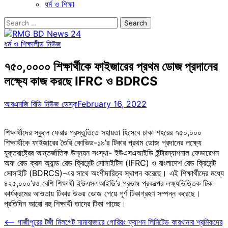
ধর্ম ও শিক্ষা
Search
for:
ধর্ম ও শিক্ষা
লীড নিউজ
৭৫০,০০০০ শিক্ষার্থীকে ফাইজারের প্রথম ডোজ প্রদানের
লক্ষ্যে কাজ করছে IFRC ও BDRCS
আরএমজি বিডি নিউজ ডেস্ক
February 16, 2022
শিক্ষার্থীদের স্কুলে ফেরার প্রস্তুতিতে সহায়তা হিসেবে ঢাকা শহরের ৭৫০,০০০
শিক্ষার্থীকে ফাইজারের তৈরি কোভিড-১৯’র টিকার প্রথম ডোজ প্রদানের লক্ষ্যে
যুক্তরাষ্ট্রের আন্তর্জাতিক উন্নয়ন সংস্থা- ইউএসএআইডি ইন্টারন্যাশনাল ফেডারেশন
অফ রেড ক্রস অ্যান্ড রেড ক্রিসেন্ট সোসাইটিস (IFRC) ও বাংলাদেশ রেড ক্রিসেন্ট
সোসাইটি (BDRCS)-এর সাথে অংশীদারিত্ব স্থাপন করেছে। এই শিক্ষার্থীদের মধ্যে
৪২৫,০০০’রও বেশি শিক্ষার্থী ইউএসএআইডি’র প্রভাষ প্রকল্পের লক্ষ্যভিত্তিক টিকা
কার্যক্রমের আওতায় টিকার উভয় ডোজ পেয়ে পূর্ণ টিকাগ্রহণ সম্পন্ন করেছে।
প্রতিদিন আরো বহু শিক্ষার্থী তাদের টিকা পাচ্ছে।
Post
⟵
গাজীপুরের টঙ্গী মিলগেট নামাবাজারে গোরিয়ং ফ্যাশন লিমিটেড কারখানার শ্রমিকদের