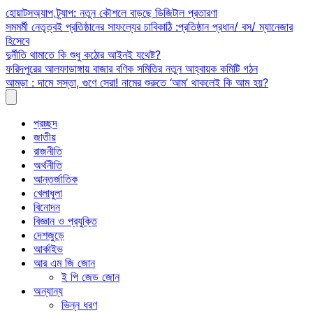
Skip
হোয়াটসঅ্যাপ ট্র্যাপ: নতুন কৌশলে বাড়ছে ডিজিটাল প্রতারণা
to
সমমর্মী নেতৃত্বই প্রতিষ্ঠানের সাফল্যের চাবিকাঠি :প্রতিষ্ঠান প্রধান/ বস/ ম্যানেজার
content
হিসেবে
দুর্নীতি থামাতে কি শুধু কঠোর আইনই যথেষ্ট?
ফরিদপুরের আলফাডাঙ্গায় বাজার বণিক সমিতির নতুন আহ্বায়ক কমিটি গঠন
আমড়া : দামে সস্তা, গুণে সেরা! নামের শুরুতে ‘আম’ থাকলেই কি আম হয়?
প্রচ্ছদ
জাতীয়
রাজনীতি
অর্থনীতি
আন্তর্জাতিক
খেলাধুলা
বিনোদন
বিজ্ঞান ও প্রযুক্তি
দেশজুড়ে
আর্কাইভ
আর এম জি জোন
ই পি জেড জোন
অন্যান্য
ভিন্ন ধরণ