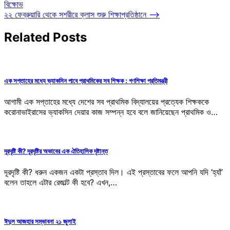
বিক্ষোভ
navigation
২২ ফেব্রুয়ারি থেকে সশরীরে ক্লাস শুরু শিক্ষাপ্রতিষ্ঠানে
⟶
Related Posts
এক সপ্তাহের মধ্যে ভ্যাকসিন পাবে প্রাথমিকের সব শিক্ষক : গণশিক্ষা প্রতিমন্ত্রী
আগামী এক সপ্তাহের মধ্যে দেশের সব প্রাথমিক বিদ্যালয়ের প্রত্যেক শিক্ষককে
করোনাভাইরাসের ভ্যাকসিন দেয়ার কাজ সম্পন্ন হবে বলে জানিয়েছেন প্রাথমিক ও…
দূরদৃষ্টি কী? দূরদৃষ্টির অভাবের এক ঐতিহাসিক দৃষ্টান্ত
দূরদৃষ্টি কী? ধরুন একজন একটা প্রস্তাব দিল। এই প্রস্তাবের ফলে আপনি যদি ‘হ্যাঁ’
বলেন তাহলে এটার রেজাল্ট কী হবে? এখন,…
ঈদুল আজহার সম্ভাবনা ২১ জুলাই